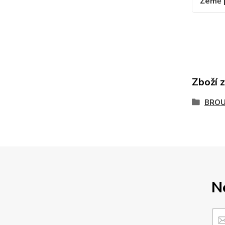
Země 
Zboží 
BROU
N