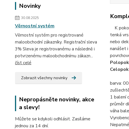
Novinky
Komple
30.08.2025
Věrnostní systém
K pokove
tenká vrs
Věrnostní systém pro registrované
nebo deko
maloobchodní zákazníky. Registrační sleva
nanášet i 
3% Sleva je registrovanému a následně i
povrchové
potvrzenému maloobchodnímu zákazn...
Polopok
číst celé
Celopok
Zobrazit všechny novinky
barva: 000
zušlechtě
1 balení 
Nepropásněte novinky, akce
průměr dí
a slevy!
váha balen
Vyrobeno
Můžete se kdykoli odhlásit. Zasíláme
Nepatrné 
jednou za 14 dní.