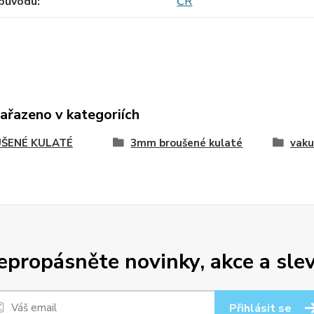
původu
ČR
zařazeno v kategoriích
ŠENÉ KULATÉ
3mm broušené kulaté
vaku
epropásněte novinky, akce a slev
Přihlásit se