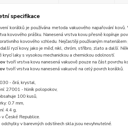
tní specifikace
ní korálků je používána metoda vakuového napařování kovů. 
tva kovového prášku. Nanesená vrstva kovu přesně kopíruje povrc
rativního kovového vzhledu. Nejčastěji používaným materiálem pr
další ryzí kovy, jako je měď, nikl, chróm, stříbro, zlato a další. 
 krycí laky s vysokou mechanickou a chemickou odolností.
ov
tvoří vrstva kovu nanesená vakuově pouze na část povrchu ko
ov
tvoří vrstva kovu nanesená vakuově na celý povrch korálků.
30 - čirá, krystal,
ní: 27001 - hliník polopokov,
obsahuje 100 kusů,
rky: 0.7 mm,
í: 4.4 g,
 v České Republice.
odchylky v barevných odstínech skla jsou nevyhnutelné.