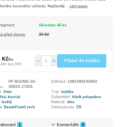
ivního kovového vzhledu. Nejčastěji ...
celý popis
tupnost
Skladem 46 ks
a před slevou
35 Kč
 Kč
/
ks
Přidat do košíku
14 Kč
bez DPH
FP-ROUND-03-
EAN kód:
1081090192850
u:
00030-27001
t:
3mm
Tvar:
kulička
čirá, krystal
Zušlechtění:
hliník polopokov
lesklý
Materiál:
sklo
e:
BeadsFromCzech
Země původu:
ČR
dnocení
1
Komentáře
0