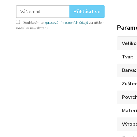
Přihlásit se
Souhlasím se
zpracováním osobních údajů
za účelem
Param
rozesílky newsletteru.
Veliko
Tvar
Barva
Zušlec
Povrc
Materi
Výrob