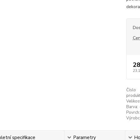
dekorat
Dos
Cen
28
23,
Číslo
produkt
Velikos
Barva:
Povrch:
Výrobc
etní specifikace
Parametry
Ho