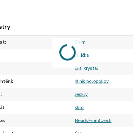
etry
st
3mm
kulička
čirá, krystal
htění
hliník polopokov
h
lesklý
ál
sklo
ce
BeadsFromCzech