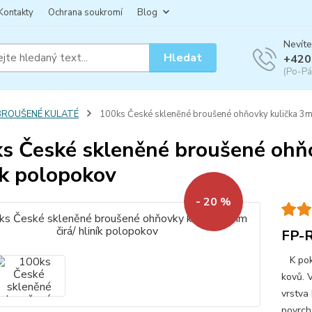
Kontakty
Ochrana soukromí
Blog
Nevíte
Hledat
+420
(Po-Pá
BROUŠENÉ KULATÉ
100ks České skleněné broušené ohňovky kulička 3mm
s České skleněné broušené ohňo
ík polopokov
- 20 %
FP-
K poko
kovů. 
vrstva
povrch