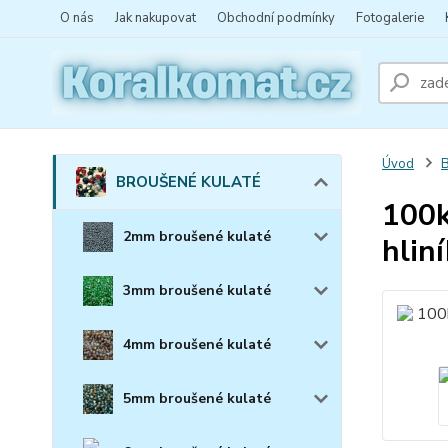
O nás
Jak nakupovat
Obchodní podmínky
Fotogalerie
Úvod
BROUŠENÉ KULATÉ
100k
2mm broušené kulaté
hlin
3mm broušené kulaté
4mm broušené kulaté
5mm broušené kulaté