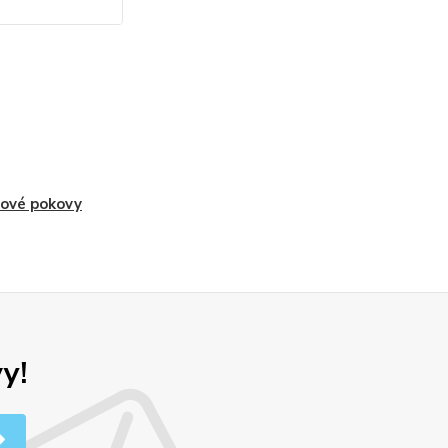
ové pokovy
y!