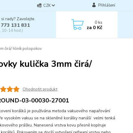
Přihlášení
CZK
 si rady? Zavolejte.
0
ks
 773 131 831
za
0 Kč
, 10-14 hod.)
 čirá/ hliník polopokov
vky kulička 3mm čirá/
Ohodnotit produkt
ROUND-03-00030-27001
vení korálků je používána metoda vakuového napařování
Ve vysokém vakuu se na skleněné korálky nanáší velmi tenká
 kovového prášku. Nanesená vrstva kovu přesně kopíruje
 korálků. Pokovením se docílí vytvoření reflexní vrstvy nebo