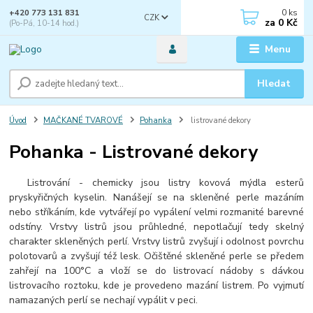
0
ks
+420 773 131 831
CZK
za
0 Kč
(Po-Pá, 10-14 hod.)
Menu
Hledat
Úvod
MAČKANÉ TVAROVÉ
Pohanka
listrované dekory
Pohanka - Listrované dekory
Listrování - chemicky jsou listry kovová mýdla esterů
pryskyřičných kyselin. Nanášejí se na skleněné perle mazáním
nebo stříkáním, kde vytvářejí po vypálení velmi rozmanité barevné
odstíny. Vrstvy listrů jsou průhledné, nepotlačují tedy skelný
charakter skleněných perlí. Vrstvy listrů zvyšují i odolnost povrchu
polotovarů a zvyšují též lesk. Očištěné skleněné perle se předem
zahřejí na 100°C a vloží se do listrovací nádoby s dávkou
listrovacího roztoku, kde je provedeno mazání listrem. Po vyjmutí
namazaných perlí se nechají vypálit v peci.