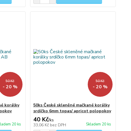
50 Kč
50 Kč
- 20 %
- 20 %
é korálky
50ks České skleněné mačkané korálky
opokov
srdíčko 6mm topas/ apricot polopokov
40 Kč
/
ks
ladem 20 ks
Skladem 20 ks
33,06 Kč
bez DPH