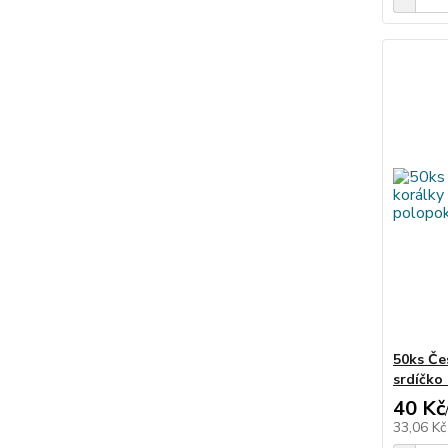
50ks Če
srdíčko
40 Kč
33,06 K