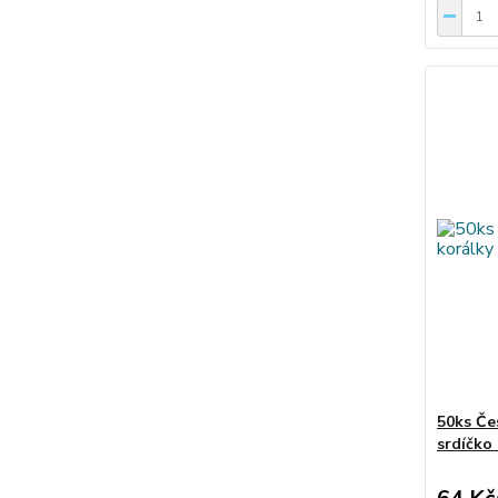
50ks Če
srdíčko