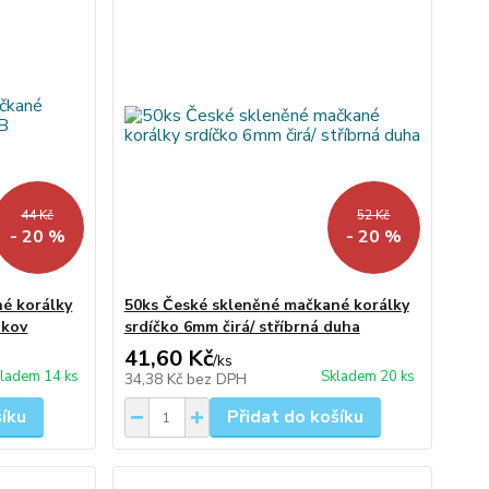
44 Kč
52 Kč
- 20 %
- 20 %
é korálky
50ks České skleněné mačkané korálky
okov
srdíčko 6mm čirá/ stříbrná duha
41,60 Kč
/
ks
ladem 14 ks
Skladem 20 ks
34,38 Kč
bez DPH
šíku
Přidat do košíku