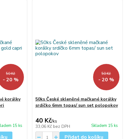
50 Kč
50 Kč
- 20 %
- 20 %
é korálky
50ks České skleněné mačkané korálky
ri
srdíčko 6mm topas/ sun set polopokov
40 Kč
/
ks
ladem 15 ks
Skladem 15 ks
33,06 Kč
bez DPH
šíku
Přidat do košíku