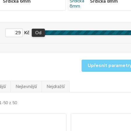
Srdíčka 6mm
Srdíčka 8mm
Kč
Od
Upřesnit parametr
jší
Nejlevnější
Nejdražší
1-50 z 50