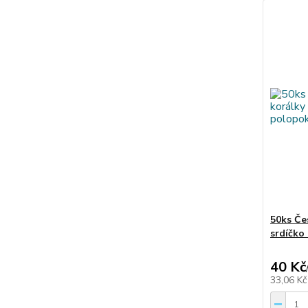
50ks Če
srdíčko
40 Kč
33,06 K