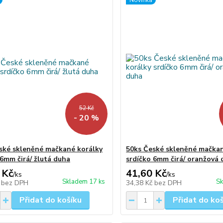
Novinka
52 Kč
- 20 %
ské skleněné mačkané korálky
50ks České skleněné mačkan
 6mm čirá/ žlutá duha
srdíčko 6mm čirá/ oranžová
 Kč
41,60 Kč
/
ks
/
ks
Skladem 17 ks
Sk
č
bez DPH
34,38 Kč
bez DPH
Přidat do košíku
Přidat do ko