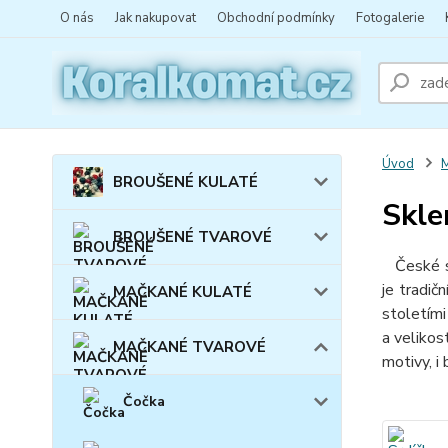
O nás
Jak nakupovat
Obchodní podmínky
Fotogalerie
Úvod
BROUŠENÉ KULATÉ
Skle
BROUŠENÉ TVAROVÉ
České skl
je tradič
MAČKANÉ KULATÉ
stoletími
a velikost
MAČKANÉ TVAROVÉ
motivy, i
Čočka