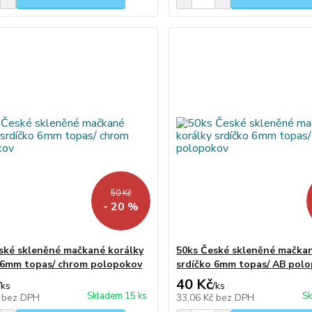
50 Kč
- 20 %
ské skleněné mačkané korálky
50ks České skleněné mačkan
 6mm topas/ chrom polopokov
srdíčko 6mm topas/ AB pol
40 Kč
/
ks
/
ks
Skladem 15 ks
Sk
č
bez DPH
33,06 Kč
bez DPH