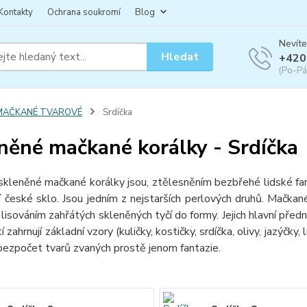
Kontakty
Ochrana soukromí
Blog
Nevíte
Hledat
+420
(Po-Pá
MAČKANÉ TVAROVÉ
Srdíčka
něné mačkané korálky - Srdíčka
eněné mačkané korálky jsou, ztělesněním bezbřehé lidské fantaz
ní české sklo. Jsou jedním z nejstarších perlových druhů. Mačkan
 lisováním zahřátých skleněných tyčí do formy. Jejich hlavní předn
í zahrnují základní vzory (kuličky, kostičky, srdíčka, olivy, jazýčky,
 bezpočet tvarů zvaných prostě jenom fantazie.