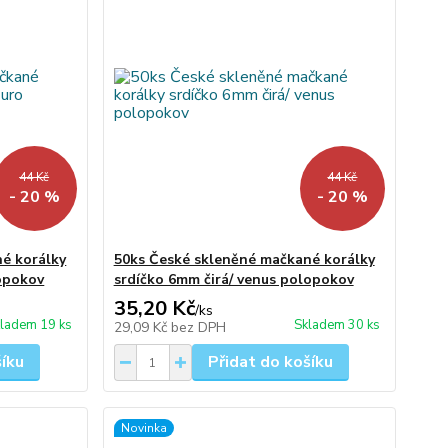
44 Kč
44 Kč
- 20 %
- 20 %
é korálky
50ks České skleněné mačkané korálky
lopokov
srdíčko 6mm čirá/ venus polopokov
35,20 Kč
/
ks
ladem 19 ks
Skladem 30 ks
29,09 Kč
bez DPH
šíku
Přidat do košíku
Novinka