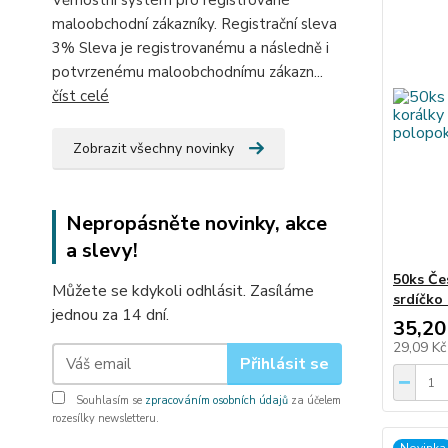
Věrnostní systém pro registrované
maloobchodní zákazníky. Registrační sleva
3% Sleva je registrovanému a následně i
potvrzenému maloobchodnímu zákazn...
číst celé
Zobrazit všechny novinky
Nepropásněte novinky, akce
a slevy!
50ks Če
Můžete se kdykoli odhlásit. Zasíláme
srdíčko
jednou za 14 dní.
35,20
29,09 K
Přihlásit se
Souhlasím se
zpracováním osobních údajů
za účelem
rozesílky newsletteru.