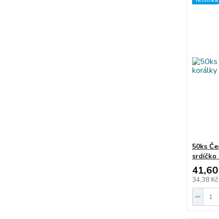
Novinka
50ks Če
srdíčko
41,60
34,38 K