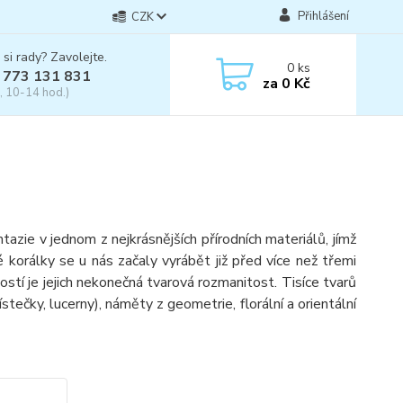
Přihlášení
CZK
 si rady? Zavolejte.
0
ks
 773 131 831
za
0 Kč
, 10-14 hod.)
ie v jednom z nejkrásnějších přírodních materiálů, jímž
é korálky se u nás začaly vyrábět již před více než třemi
ostí je jejich nekonečná tvarová rozmanitost. Tisíce tvarů
 lístečky, lucerny), náměty z geometrie, florální a orientální