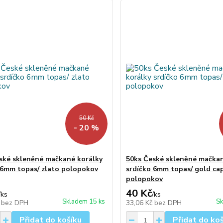
50 Kč
- 20 %
ské skleněné mačkané korálky
50ks České skleněné mačkan
 6mm topas/ zlato polopokov
srdíčko 6mm topas/ gold cap
polopokov
40 Kč
/
ks
/
ks
Skladem 15 ks
Sk
č
bez DPH
33,06 Kč
bez DPH
Přidat do košíku
Přidat do ko