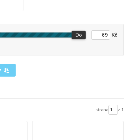
Do
Kč
y
strana
z 1