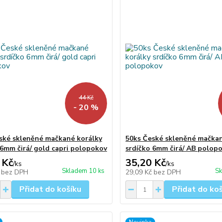
44 Kč
- 20 %
ské skleněné mačkané korálky
50ks České skleněné mačkan
 6mm čirá/ gold capri polopokov
srdíčko 6mm čirá/ AB polop
 Kč
35,20 Kč
/
ks
/
ks
Skladem 10 ks
Sk
č
bez DPH
29,09 Kč
bez DPH
Přidat do košíku
Přidat do ko