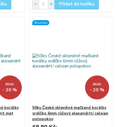
šíku
Přidat do košíku
Novinka
80 Kč
86 Kč
- 20 %
- 20 %
é korálky
50ks České skleněné mačkané korálky
rit mat
srdíčko 6mm růžový alexandrit/ celsian
polopokov