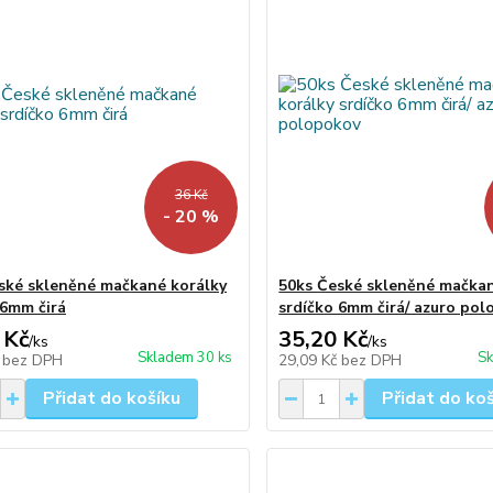
36 Kč
- 20 %
ské skleněné mačkané korálky
50ks České skleněné mačkan
 6mm čirá
srdíčko 6mm čirá/ azuro po
 Kč
35,20 Kč
/
ks
/
ks
Skladem 30 ks
Sk
č
bez DPH
29,09 Kč
bez DPH
Přidat do košíku
Přidat do ko