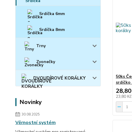
Srdíčka 6mm
Srdíčka 8mm
Trny
Zvonečky
50ks Če
DVOUDÍROVÉ KORÁLKY
srdíčko
28,80
23,80 K
Novinky
30.08.2025
Věrnostní systém