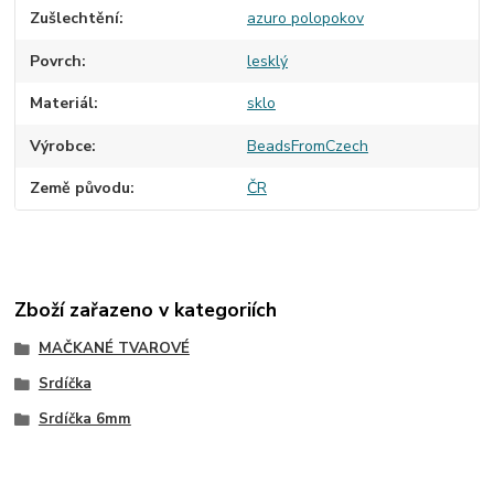
Zušlechtění
azuro polopokov
Povrch
lesklý
Materiál
sklo
Výrobce
BeadsFromCzech
Země původu
ČR
Zboží zařazeno v kategoriích
MAČKANÉ TVAROVÉ
Srdíčka
Srdíčka 6mm