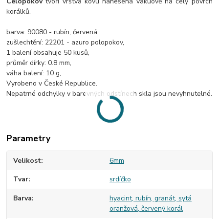
Celopokov
tvoří vrstva kovu nanesená vakuově na celý povrch
korálků.
barva: 90080 - rubín, červená,
zušlechtění: 22201 - azuro polopokov,
1 balení obsahuje 50 kusů,
průměr dírky: 0.8 mm,
váha balení: 10 g,
Vyrobeno v České Republice.
Nepatrné odchylky v barevných odstínech skla jsou nevyhnutelné.
Parametry
Velikost
6mm
Tvar
srdíčko
Barva
hyacint, rubín, granát, sytá
oranžová, červený korál