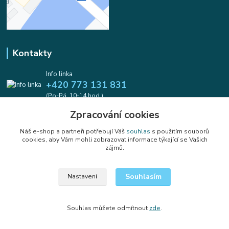
Kontakty
Info linka
+420 773 131 831
(Po-Pá, 10-14 hod.)
Zpracování cookies
info@koralkomat.cz
Náš e-shop a partneři potřebují Váš
souhlas
s použitím souborů
cookies, aby Vám mohli zobrazovat informace týkající se Vašich
zájmů.
Souhlasím
Nastavení
Upravit sběr cookies.
Souhlas můžete odmítnout
zde
.
Vytvořeno na
Eshop-rychle.cz