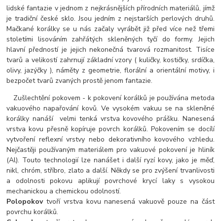
lidské fantazie v jednom z nejkrásnějších přírodních materiálů, jímž
je tradiční české sklo. Jsou jedním z nejstarších perlových druhů.
Mačkané korálky se u nás začaly vyrábět již před více než třemi
stoletími lisováním zahřátých skleněných tyčí do formy. Jejich
hlavní předností je jejich nekonečná tvarová rozmanitost. Tisíce
tvarů a velikostí zahrnují základní vzory ( kuličky, kostičky, srdíčka,
olivy, jazýčky ), náměty z geometrie, florální a orientální motivy, i
bezpočet tvarů zvaných prostě jenom fantazie.
Zušlechtění pokovem - k pokovení korálků je používána metoda
vakuového napařování kovů. Ve vysokém vakuu se na skleněné
korálky nanáší velmi tenká vrstva kovového prášku. Nanesená
vrstva kovu přesně kopíruje povrch korálků. Pokovením se docílí
vytvoření reflexní vrstvy nebo dekorativního kovového vzhledu.
Nejčastěji používaným materiálem pro vakuové pokovení je hliník
(Al). Touto technologií lze nanášet i další ryzí kovy, jako je měď,
nikl, chróm, stříbro, zlato a další. Někdy se pro zvýšení trvanlivosti
a odolnosti pokovu aplikují povrchové krycí laky s vysokou
mechanickou a chemickou odolností.
Polopokov
tvoří vrstva kovu nanesená vakuově pouze na část
povrchu korálků.