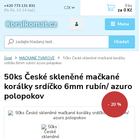
0
ks
+420 773 131 831
CZK
za
0 Kč
(Po-Pá, 10-14 hod.)
Menu
Hledat
Úvod
MAČKANÉ TVAROVÉ
50ks České skleněné mačkané korálky
srdíčko 6mm rubín/ azuro polopokov
50ks České skleněné mačkané
korálky srdíčko 6mm rubín/ azuro
polopokov
- 20 %