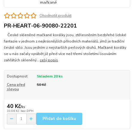
Ohodnotit produkt
PR-HEART-06-90080-22201
České skleněné mačkané korálky jsou, ztělesněním bezbřehé lidské
fantazie v jednom z nejkrásnějších přírodních materiálů, jímž je tradiční
české sklo. Jsou jedním z nejstarších perlových druhů. Mačkané korálky
se u nás začaly vyrábět již před více než třemi stoletími lisováním
zahřátých skleněný...
celý popis
Dostupnost
Skladem 20 ks
Cena před
50 Kč
slevou
40 Kč
/
ks
33,06 Kč
bez DPH
Přidat do košíku