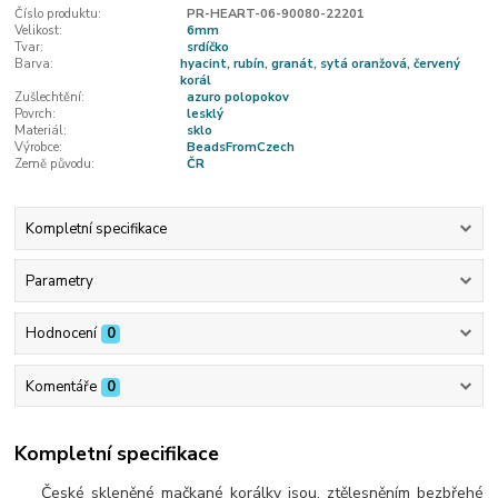
Číslo produktu:
PR-HEART-06-90080-22201
Velikost:
6mm
Tvar:
srdíčko
Barva:
hyacint, rubín, granát, sytá oranžová, červený
korál
Zušlechtění:
azuro polopokov
Povrch:
lesklý
Materiál:
sklo
Výrobce:
BeadsFromCzech
Země původu:
ČR
Kompletní specifikace
Parametry
Hodnocení
0
Komentáře
0
Kompletní specifikace
České skleněné mačkané korálky jsou, ztělesněním bezbřehé