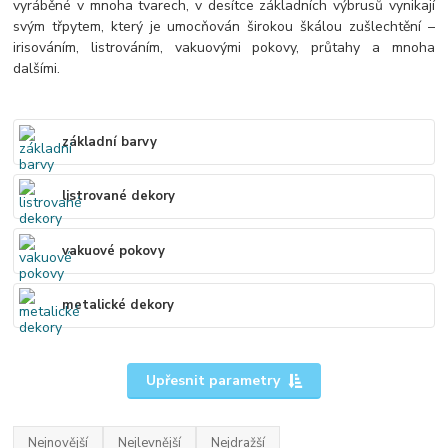
vyráběné v mnoha tvarech, v desítce základních výbrusů vynikají
svým třpytem, který je umocňován širokou škálou zušlechtění –
irisováním, listrováním, vakuovými pokovy, průtahy a mnoha
dalšími.
základní barvy
listrované dekory
vakuové pokovy
metalické dekory
Upřesnit parametry
Nejnovější
Nejlevnější
Nejdražší