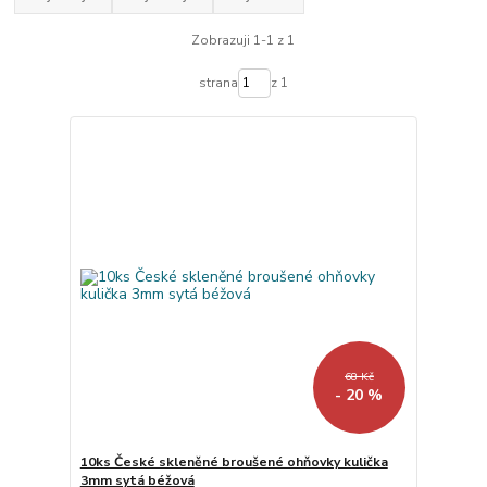
Zobrazuji 1-1 z 1
strana
z 1
68 Kč
- 20 %
10ks České skleněné broušené ohňovky kulička
3mm sytá béžová