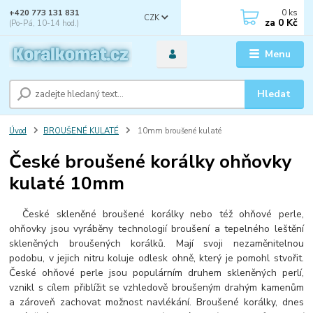
0
ks
+420 773 131 831
CZK
za
0 Kč
(Po-Pá, 10-14 hod.)
Menu
Hledat
Úvod
BROUŠENÉ KULATÉ
10mm broušené kulaté
České broušené korálky ohňovky
kulaté 10mm
České skleněné broušené korálky nebo též ohňové perle,
ohňovky jsou vyráběny technologií broušení a tepelného leštění
skleněných broušených korálků. Mají svoji nezaměnitelnou
podobu, v jejich nitru koluje odlesk ohně, který je pomohl stvořit.
České ohňové perle jsou populárním druhem skleněných perlí,
vznikl s cílem přiblížit se vzhledově broušeným drahým kamenům
a zároveň zachovat možnost navlékání. Broušené korálky, dnes