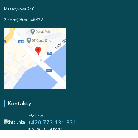
Masarykova 246
Železný Brod, 46822
Kontakty
Info linka
+420 773 131 831
(Po-Pá, 10-14 hod.)