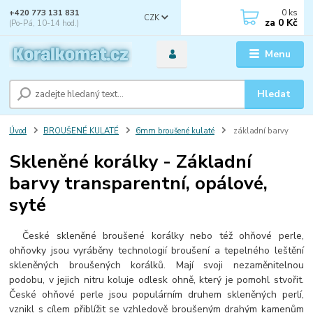
0
ks
+420 773 131 831
CZK
za
0 Kč
(Po-Pá, 10-14 hod.)
Menu
Hledat
Úvod
BROUŠENÉ KULATÉ
6mm broušené kulaté
základní barvy
Skleněné korálky - Základní
barvy transparentní, opálové,
syté
České skleněné broušené korálky nebo též ohňové perle,
ohňovky jsou vyráběny technologií broušení a tepelného leštění
skleněných broušených korálků. Mají svoji nezaměnitelnou
podobu, v jejich nitru koluje odlesk ohně, který je pomohl stvořit.
České ohňové perle jsou populárním druhem skleněných perlí,
vznikl s cílem přiblížit se vzhledově broušeným drahým kamenům