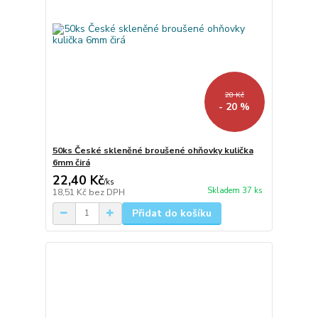
28 Kč
- 20 %
50ks České skleněné broušené ohňovky kulička
6mm čirá
22,40 Kč
/
ks
Skladem 37 ks
18,51 Kč
bez DPH
Přidat do košíku