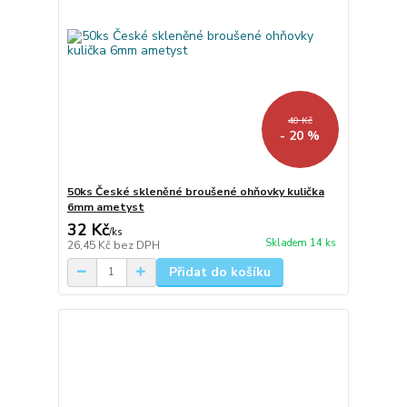
40 Kč
- 20 %
50ks České skleněné broušené ohňovky kulička
6mm ametyst
32 Kč
/
ks
Skladem 14 ks
26,45 Kč
bez DPH
Přidat do košíku