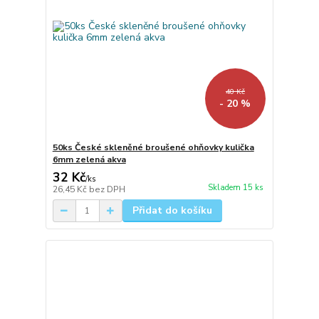
40 Kč
- 20 %
50ks České skleněné broušené ohňovky kulička
6mm zelená akva
32 Kč
/
ks
Skladem 15 ks
26,45 Kč
bez DPH
Přidat do košíku