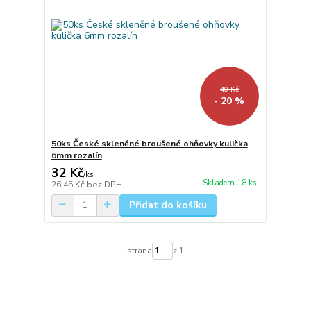
40 Kč
- 20 %
50ks České skleněné broušené ohňovky kulička
6mm rozalín
32 Kč
/
ks
Skladem 18 ks
26,45 Kč
bez DPH
Přidat do košíku
strana
z 1