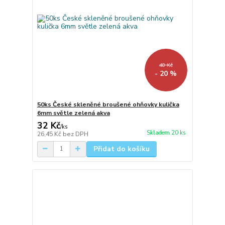
40 Kč
- 20 %
50ks České skleněné broušené ohňovky kulička
6mm světle zelená akva
32 Kč
/
ks
Skladem 20 ks
26,45 Kč
bez DPH
Přidat do košíku