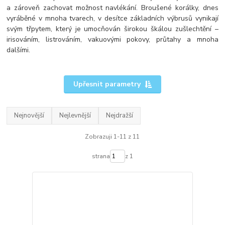
a zároveň zachovat možnost navlékání. Broušené korálky, dnes
vyráběné v mnoha tvarech, v desítce základních výbrusů vynikají
svým třpytem, který je umocňován širokou škálou zušlechtění –
irisováním, listrováním, vakuovými pokovy, průtahy a mnoha
dalšími.
Upřesnit parametry
Nejnovější
Nejlevnější
Nejdražší
Zobrazuji 1-11 z 11
strana
z 1