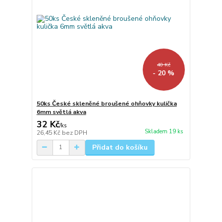
40 Kč
- 20 %
50ks České skleněné broušené ohňovky kulička
6mm světlá akva
32 Kč
/
ks
Skladem 19 ks
26,45 Kč
bez DPH
Přidat do košíku