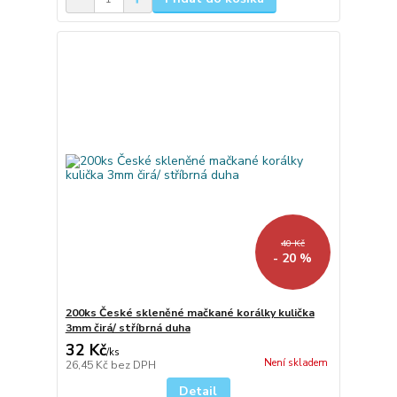
40 Kč
- 20 %
200ks České skleněné mačkané korálky kulička
3mm čirá/ stříbrná duha
32 Kč
/
ks
Není skladem
26,45 Kč
bez DPH
Detail