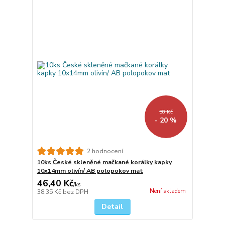
58 Kč
- 20 %
2 hodnocení
10ks České skleněné mačkané korálky kapky
10x14mm olivín/ AB polopokov mat
46,40 Kč
/
ks
Není skladem
38,35 Kč
bez DPH
Detail