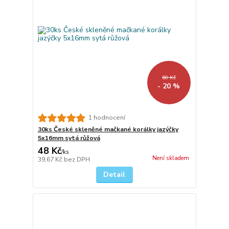
60 Kč
- 20 %
1 hodnocení
30ks České skleněné mačkané korálky jazýčky
5x16mm sytá růžová
48 Kč
/
ks
Není skladem
39,67 Kč
bez DPH
Detail