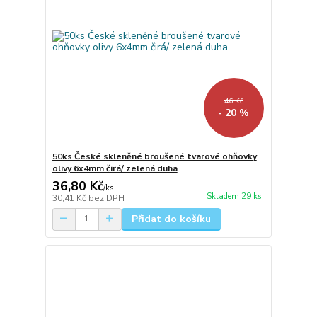
46 Kč
- 20 %
50ks České skleněné broušené tvarové ohňovky
olivy 6x4mm čirá/ zelená duha
36,80 Kč
/
ks
Skladem 29 ks
30,41 Kč
bez DPH
Přidat do košíku