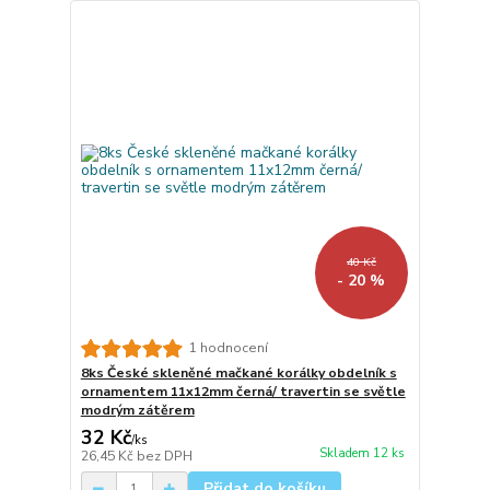
40 Kč
- 20 %
1 hodnocení
8ks České skleněné mačkané korálky obdelník s
ornamentem 11x12mm černá/ travertin se světle
modrým zátěrem
32 Kč
/
ks
Skladem 12 ks
26,45 Kč
bez DPH
Přidat do košíku