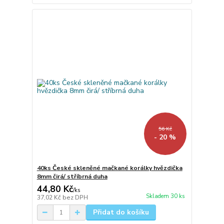
56 Kč
- 20 %
40ks České skleněné mačkané korálky hvězdička
8mm čirá/ stříbrná duha
44,80 Kč
/
ks
Skladem 30 ks
37,02 Kč
bez DPH
Přidat do košíku