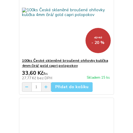
42 Kč
- 20 %
100ks České skleněné broušené ohňovky kulička
4mm čirá/ gold capri polopokov
33,60 Kč
/
ks
Skladem 15 ks
27,77 Kč
bez DPH
Přidat do košíku