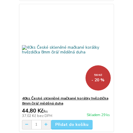
56 Kč
- 20 %
40ks České skleněné mačkané korálky hvězdička
8mm čirá/ měděná duha
44,80 Kč
/
ks
Skladem 29 ks
37,02 Kč
bez DPH
Přidat do košíku