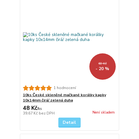
60 Kč
- 20 %
1 hodnocení
10ks České skleněné mačkané korálky kapky
10x14mm čirá/ zelená duha
48 Kč
/
ks
Není skladem
39,67 Kč
bez DPH
Detail