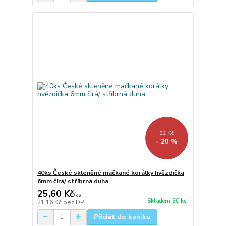
32 Kč
- 20 %
40ks České skleněné mačkané korálky hvězdička
6mm čirá/ stříbrná duha
25,60 Kč
/
ks
Skladem 30 ks
21,16 Kč
bez DPH
Přidat do košíku