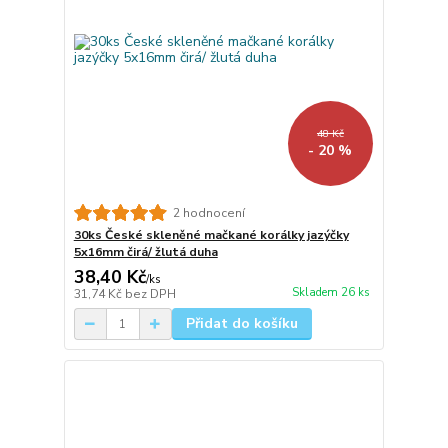
48 Kč
- 20 %
2 hodnocení
30ks České skleněné mačkané korálky jazýčky
5x16mm čirá/ žlutá duha
38,40 Kč
/
ks
Skladem 26 ks
31,74 Kč
bez DPH
Přidat do košíku