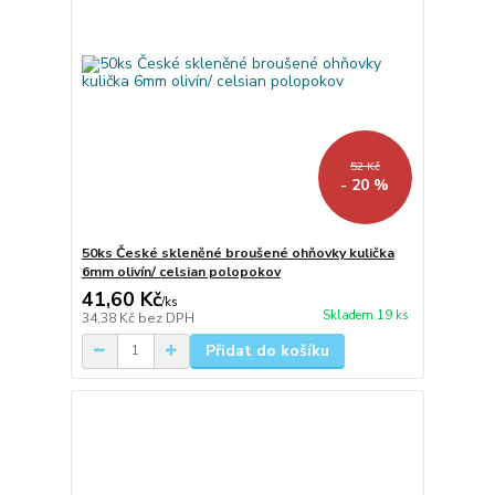
52 Kč
- 20 %
50ks České skleněné broušené ohňovky kulička
6mm olivín/ celsian polopokov
41,60 Kč
/
ks
Skladem 19 ks
34,38 Kč
bez DPH
Přidat do košíku