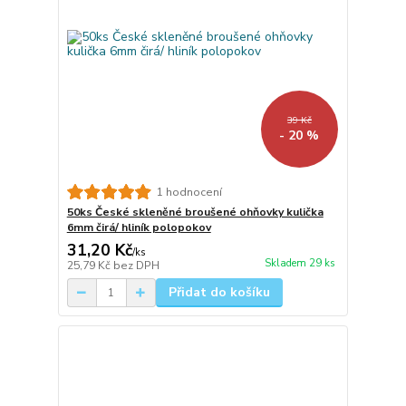
39 Kč
- 20 %
1 hodnocení
50ks České skleněné broušené ohňovky kulička
6mm čirá/ hliník polopokov
31,20 Kč
/
ks
Skladem 29 ks
25,79 Kč
bez DPH
Přidat do košíku