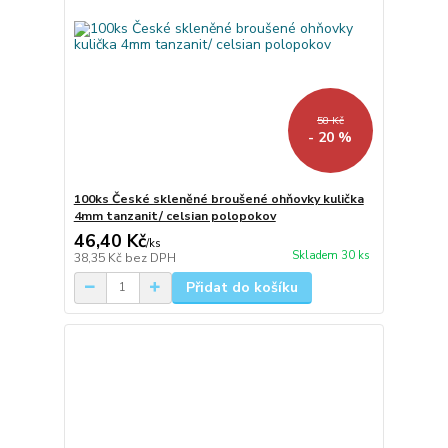
58 Kč
- 20 %
100ks České skleněné broušené ohňovky kulička
4mm tanzanit/ celsian polopokov
46,40 Kč
/
ks
Skladem 30 ks
38,35 Kč
bez DPH
Přidat do košíku