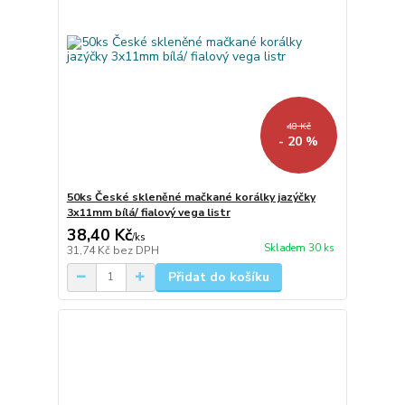
48 Kč
- 20 %
50ks České skleněné mačkané korálky jazýčky
3x11mm bílá/ fialový vega listr
38,40 Kč
/
ks
Skladem 30 ks
31,74 Kč
bez DPH
Přidat do košíku