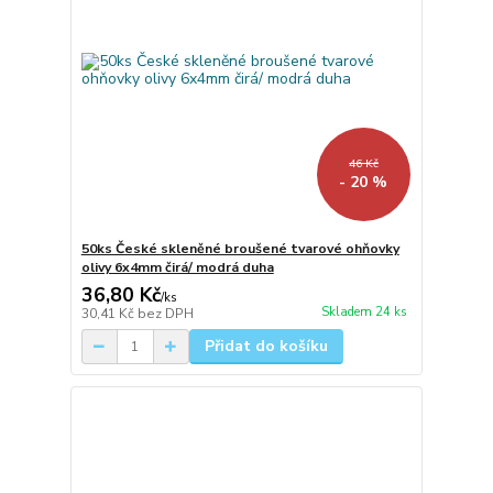
46 Kč
- 20 %
50ks České skleněné broušené tvarové ohňovky
olivy 6x4mm čirá/ modrá duha
36,80 Kč
/
ks
Skladem 24 ks
30,41 Kč
bez DPH
Přidat do košíku