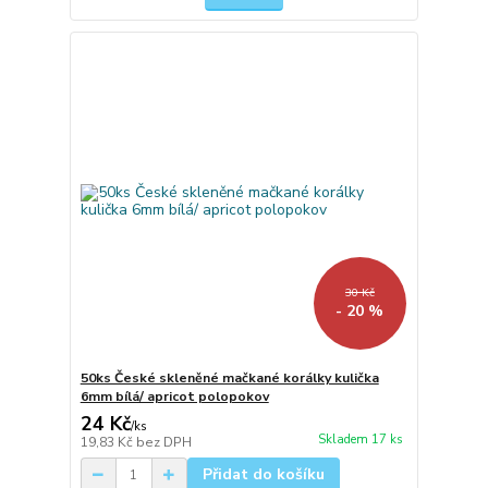
30 Kč
- 20 %
50ks České skleněné mačkané korálky kulička
6mm bílá/ apricot polopokov
24 Kč
/
ks
Skladem 17 ks
19,83 Kč
bez DPH
Přidat do košíku