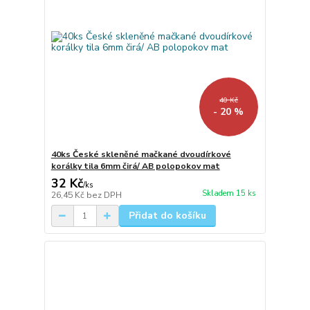
40 Kč
- 20 %
40ks České skleněné mačkané dvoudírkové
korálky tila 6mm čirá/ AB polopokov mat
32 Kč
/
ks
Skladem 15 ks
26,45 Kč
bez DPH
Přidat do košíku