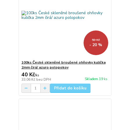
50 Kč
- 20 %
100ks České skleněné broušené ohňovky kulička
2mm čirá/ azuro polopokov
40 Kč
/
ks
Skladem 19 ks
33,06 Kč
bez DPH
Přidat do košíku