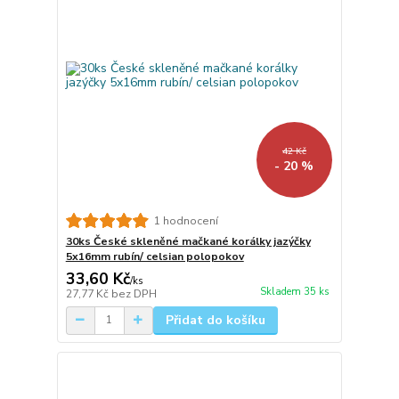
42 Kč
- 20 %
1 hodnocení
30ks České skleněné mačkané korálky jazýčky
5x16mm rubín/ celsian polopokov
33,60 Kč
/
ks
Skladem 35 ks
27,77 Kč
bez DPH
Přidat do košíku