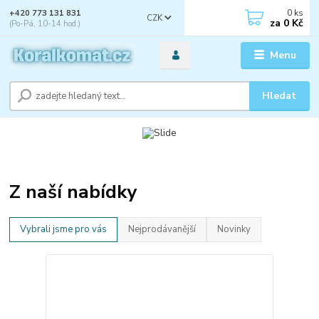
0
ks
+420 773 131 831
CZK
za
0 Kč
(Po-Pá, 10-14 hod.)
Menu
Hledat
Z naší nabídky
Vybrali jsme pro vás
Nejprodávanější
Novinky