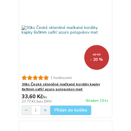
42 Kč
- 20 %
1 hodnocení
30ks České skleněné mačkané korálky kapky
6x9mm safír/ azuro polopokov mat
33,60 Kč
/
ks
Skladem 18 ks
27,77 Kč
bez DPH
Přidat do košíku