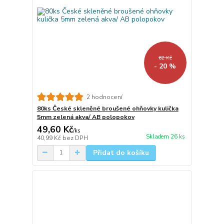
62 Kč
- 20 %
2 hodnocení
80ks České skleněné broušené ohňovky kulička
5mm zelená akva/ AB polopokov
49,60 Kč
/
ks
Skladem 26 ks
40,99 Kč
bez DPH
Přidat do košíku