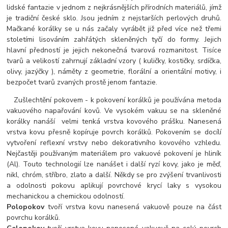
lidské fantazie v jednom z nejkrásnějších přírodních materiálů, jímž
je tradiční české sklo. Jsou jedním z nejstarších perlových druhů.
Mačkané korálky se u nás začaly vyrábět již před více než třemi
stoletími lisováním zahřátých skleněných tyčí do formy. Jejich
hlavní předností je jejich nekonečná tvarová rozmanitost. Tisíce
tvarů a velikostí zahrnují základní vzory ( kuličky, kostičky, srdíčka,
olivy, jazýčky ), náměty z geometrie, florální a orientální motivy, i
bezpočet tvarů zvaných prostě jenom fantazie.
Zušlechtění pokovem - k pokovení korálků je používána metoda
vakuového napařování kovů. Ve vysokém vakuu se na skleněné
korálky nanáší velmi tenká vrstva kovového prášku. Nanesená
vrstva kovu přesně kopíruje povrch korálků. Pokovením se docílí
vytvoření reflexní vrstvy nebo dekorativního kovového vzhledu.
Nejčastěji používaným materiálem pro vakuové pokovení je hliník
(Al). Touto technologií lze nanášet i další ryzí kovy, jako je měď,
nikl, chróm, stříbro, zlato a další. Někdy se pro zvýšení trvanlivosti
a odolnosti pokovu aplikují povrchové krycí laky s vysokou
mechanickou a chemickou odolností.
Polopokov
tvoří vrstva kovu nanesená vakuově pouze na část
povrchu korálků.