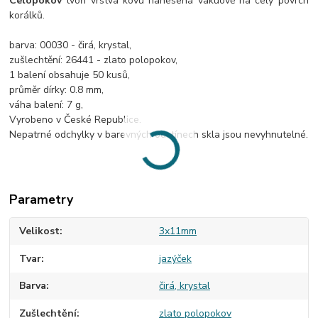
Celopokov
tvoří vrstva kovu nanesená vakuově na celý povrch
korálků.
barva: 00030 - čirá, krystal,
zušlechtění: 26441 - zlato polopokov,
1 balení obsahuje 50 kusů,
průměr dírky: 0.8 mm,
váha balení: 7 g,
Vyrobeno v České Republice.
Nepatrné odchylky v barevných odstínech skla jsou nevyhnutelné.
Parametry
Velikost
3x11mm
Tvar
jazýček
Barva
čirá, krystal
Zušlechtění
zlato polopokov