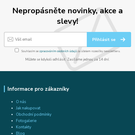
Nepropásněte novinky, akce a
slevy!
Přihlásit se
Souhlasím se
zpracováním osobních údajů
za účelem rozesílky newsletteru.
Můžete se kdykoli odhlásit. Zasíláme jednou za 14 dní.
Informace pro zákazníky
O nás
Jak nakupovat
Obchodní podmínky
Fotogalerie
Kontakty
Blog