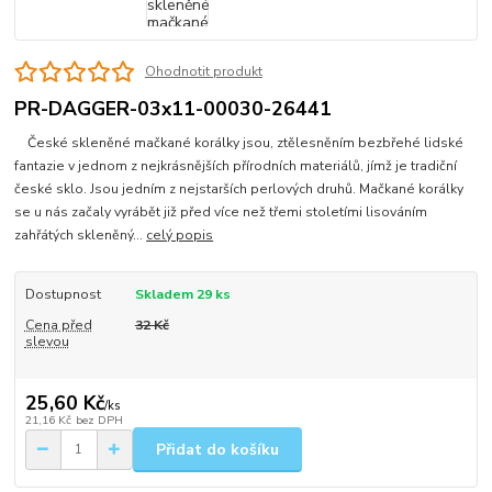
Ohodnotit produkt
PR-DAGGER-03x11-00030-26441
České skleněné mačkané korálky jsou, ztělesněním bezbřehé lidské
fantazie v jednom z nejkrásnějších přírodních materiálů, jímž je tradiční
české sklo. Jsou jedním z nejstarších perlových druhů. Mačkané korálky
se u nás začaly vyrábět již před více než třemi stoletími lisováním
zahřátých skleněný...
celý popis
Dostupnost
Skladem 29 ks
Cena před
32 Kč
slevou
25,60 Kč
/
ks
21,16 Kč
bez DPH
Přidat do košíku