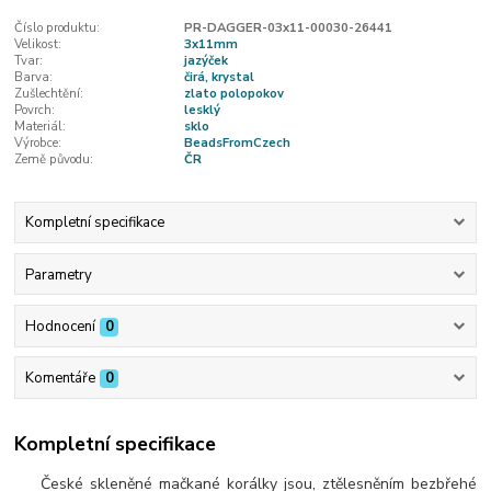
Číslo produktu:
PR-DAGGER-03x11-00030-26441
Velikost:
3x11mm
Tvar:
jazýček
Barva:
čirá, krystal
Zušlechtění:
zlato polopokov
Povrch:
lesklý
Materiál:
sklo
Výrobce:
BeadsFromCzech
Země původu:
ČR
Kompletní specifikace
Parametry
Hodnocení
0
Komentáře
0
Kompletní specifikace
České skleněné mačkané korálky jsou, ztělesněním bezbřehé