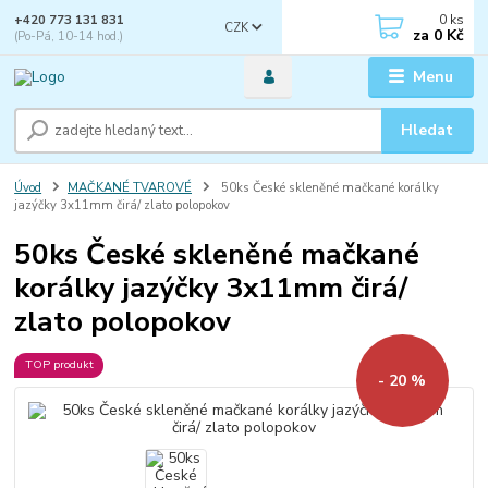
0
ks
+420 773 131 831
CZK
za
0 Kč
(Po-Pá, 10-14 hod.)
Menu
Hledat
Úvod
MAČKANÉ TVAROVÉ
50ks České skleněné mačkané korálky
jazýčky 3x11mm čirá/ zlato polopokov
50ks České skleněné mačkané
korálky jazýčky 3x11mm čirá/
zlato polopokov
TOP produkt
- 20 %