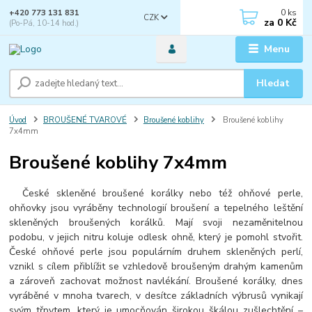
0
ks
+420 773 131 831
CZK
za
0 Kč
(Po-Pá, 10-14 hod.)
Menu
Hledat
Úvod
BROUŠENÉ TVAROVÉ
Broušené koblihy
Broušené koblihy
7x4mm
Broušené koblihy 7x4mm
České skleněné broušené korálky nebo též ohňové perle,
ohňovky jsou vyráběny technologií broušení a tepelného leštění
skleněných broušených korálků. Mají svoji nezaměnitelnou
podobu, v jejich nitru koluje odlesk ohně, který je pomohl stvořit.
České ohňové perle jsou populárním druhem skleněných perlí,
vznikl s cílem přiblížit se vzhledově broušeným drahým kamenům
a zároveň zachovat možnost navlékání. Broušené korálky, dnes
vyráběné v mnoha tvarech, v desítce základních výbrusů vynikají
svým třpytem, který je umocňován širokou škálou zušlechtění –