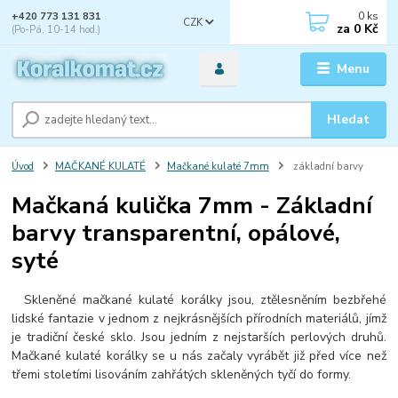
0
ks
+420 773 131 831
CZK
za
0 Kč
(Po-Pá, 10-14 hod.)
Menu
Hledat
Úvod
MAČKANÉ KULATÉ
Mačkané kulaté 7mm
základní barvy
Mačkaná kulička 7mm - Základní
barvy transparentní, opálové,
syté
Skleněné mačkané kulaté korálky jsou, ztělesněním bezbřehé
lidské fantazie v jednom z nejkrásnějších přírodních materiálů, jímž
je tradiční české sklo. Jsou jedním z nejstarších perlových druhů.
Mačkané kulaté korálky se u nás začaly vyrábět již před více než
třemi stoletími lisováním zahřátých skleněných tyčí do formy.