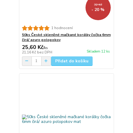
32 Kč
- 20 %
1 hodnocení
50ks České skleněné mačkané korálky čočka 6mm
čirá/ azuro polopokov
25,60 Kč
/
ks
Skladem 12 ks
21,16 Kč
bez DPH
Přidat do košíku