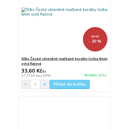
42 Kč
- 20 %
50ks České skleněné mačkané korálky čočka 6mm
sytá fialová
33,60 Kč
/
ks
Skladem 20 ks
27,77 Kč
bez DPH
Přidat do košíku