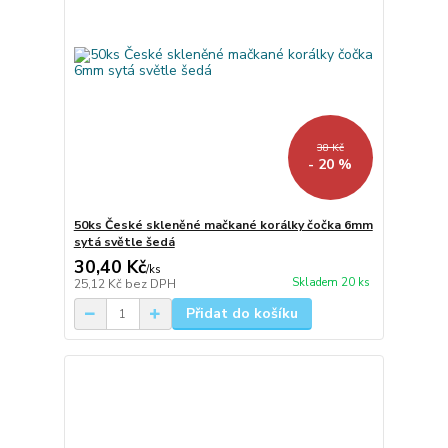
38 Kč
- 20 %
50ks České skleněné mačkané korálky čočka 6mm
sytá světle šedá
30,40 Kč
/
ks
Skladem 20 ks
25,12 Kč
bez DPH
Přidat do košíku