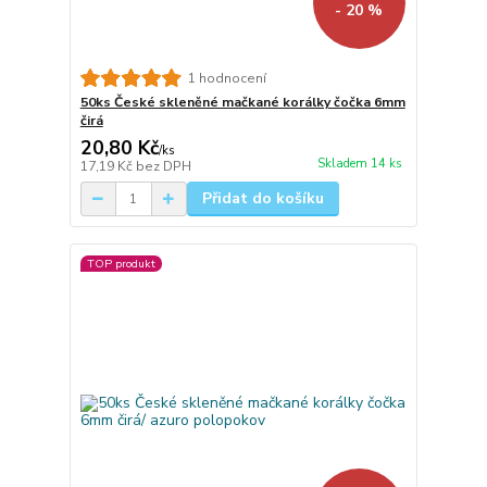
- 20 %
1 hodnocení
50ks České skleněné mačkané korálky čočka 6mm
čirá
20,80 Kč
/
ks
Skladem 14 ks
17,19 Kč
bez DPH
Přidat do košíku
TOP produkt