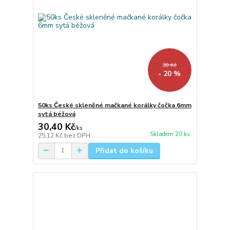
38 Kč
- 20 %
50ks České skleněné mačkané korálky čočka 6mm
sytá béžová
30,40 Kč
/
ks
Skladem 20 ks
25,12 Kč
bez DPH
Přidat do košíku