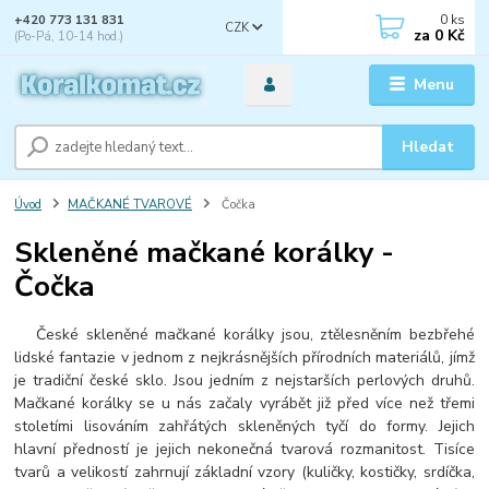
0
ks
+420 773 131 831
CZK
za
0 Kč
(Po-Pá, 10-14 hod.)
Menu
Hledat
Úvod
MAČKANÉ TVAROVÉ
Čočka
Skleněné mačkané korálky -
Čočka
České skleněné mačkané korálky jsou, ztělesněním bezbřehé
lidské fantazie v jednom z nejkrásnějších přírodních materiálů, jímž
je tradiční české sklo. Jsou jedním z nejstarších perlových druhů.
Mačkané korálky se u nás začaly vyrábět již před více než třemi
stoletími lisováním zahřátých skleněných tyčí do formy. Jejich
hlavní předností je jejich nekonečná tvarová rozmanitost. Tisíce
tvarů a velikostí zahrnují základní vzory (kuličky, kostičky, srdíčka,