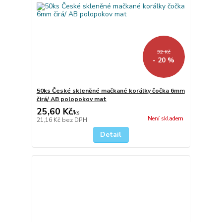
32 Kč
- 20 %
50ks České skleněné mačkané korálky čočka 6mm
čirá/ AB polopokov mat
25,60 Kč
/
ks
Není skladem
21,16 Kč
bez DPH
Detail