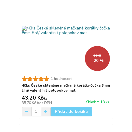
54 Kč
- 20 %
1 hodnocení
40ks České skleněné mačkané korálky čočka 8mm
čirá/ valentinit polopokov mat
43,20 Kč
/
ks
Skladem 18 ks
35,70 Kč
bez DPH
Přidat do košíku