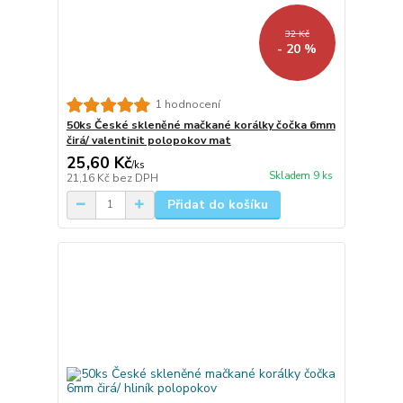
32 Kč
- 20 %
1 hodnocení
50ks České skleněné mačkané korálky čočka 6mm
čirá/ valentinit polopokov mat
25,60 Kč
/
ks
Skladem 9 ks
21,16 Kč
bez DPH
Přidat do košíku