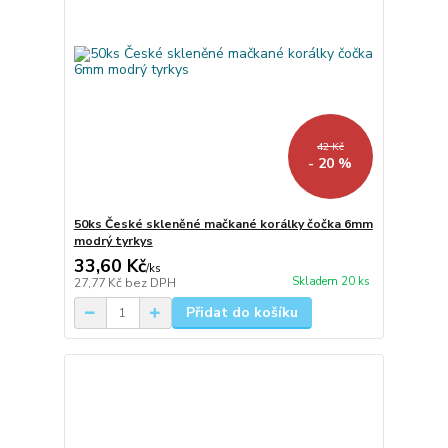
42 Kč
- 20 %
50ks České skleněné mačkané korálky čočka 6mm
modrý tyrkys
33,60 Kč
/
ks
Skladem 20 ks
27,77 Kč
bez DPH
Přidat do košíku