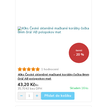
54 Kč
- 20 %
1 hodnocení
40ks České skleněné mačkané korálky čočka 8mm
čirá/ AB polopokov mat
43,20 Kč
/
ks
Skladem 16 ks
35,70 Kč
bez DPH
Přidat do košíku