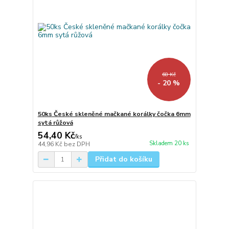
68 Kč
- 20 %
50ks České skleněné mačkané korálky čočka 6mm
sytá růžová
54,40 Kč
/
ks
Skladem 20 ks
44,96 Kč
bez DPH
Přidat do košíku