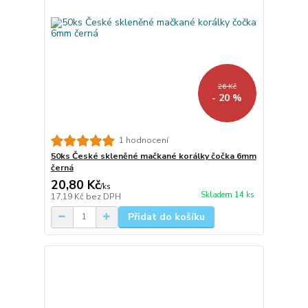
26 Kč
- 20 %
1 hodnocení
50ks České skleněné mačkané korálky čočka 6mm
černá
20,80 Kč
/
ks
Skladem 14 ks
17,19 Kč
bez DPH
Přidat do košíku