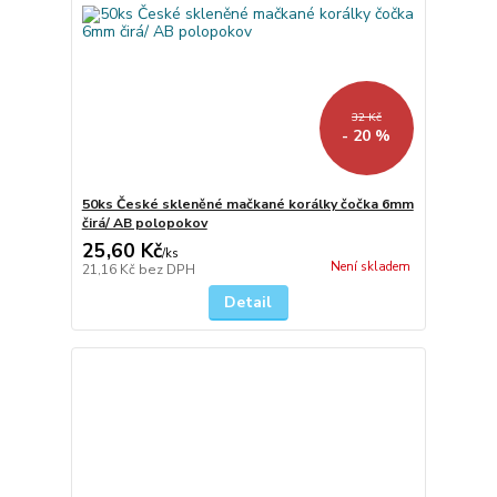
32 Kč
- 20 %
50ks České skleněné mačkané korálky čočka 6mm
čirá/ AB polopokov
25,60 Kč
/
ks
Není skladem
21,16 Kč
bez DPH
Detail