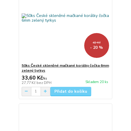
42 Kč
- 20 %
50ks České skleněné mačkané korálky čočka 6mm
zelený tyrkys
33,60 Kč
/
ks
Skladem 20 ks
27,77 Kč
bez DPH
Přidat do košíku