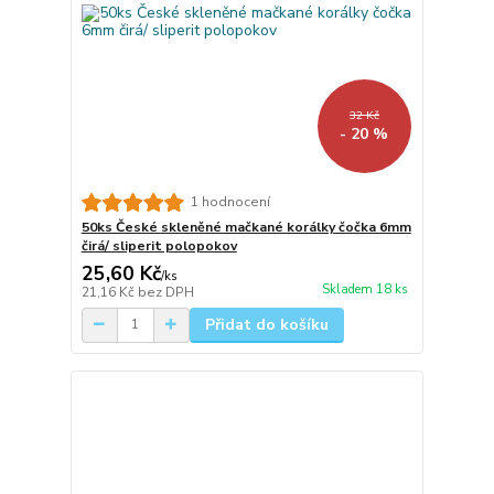
32 Kč
- 20 %
1 hodnocení
50ks České skleněné mačkané korálky čočka 6mm
čirá/ sliperit polopokov
25,60 Kč
/
ks
Skladem 18 ks
21,16 Kč
bez DPH
Přidat do košíku