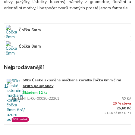
olivy, jazýčky, lístečky, lucerny), náměty z geometrie, florální a
orientální motivy, i bezpočet tvarů zvaných prostě jenom fantazie.
Čočka 6mm
Čočka 8mm
Nejprodávanější
50ks České skleněné mačkané korálky čočka 6mm čirá/
1.
azuro polopokov
Skladem 12 ks
PR-LENTIL-06-00030-22201
32 Kč
20 % sleva
25,60 Kč
21,16 Kč bez DPH
TOP produkt