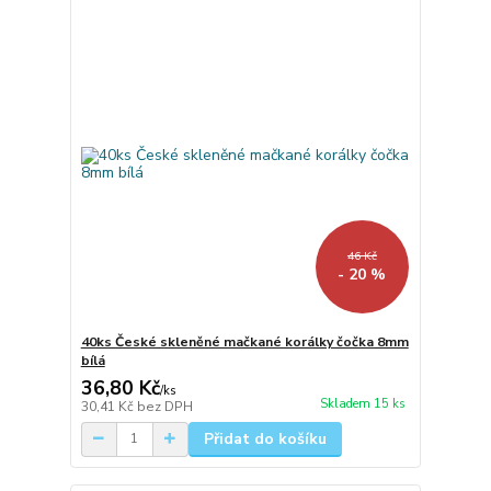
46 Kč
- 20 %
40ks České skleněné mačkané korálky čočka 8mm
bílá
36,80 Kč
/
ks
Skladem 15 ks
30,41 Kč
bez DPH
Přidat do košíku