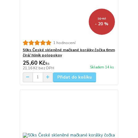
32 Kč
- 20 %
1 hodnocení
50ks České skleněné mačkané korálky čočka 6mm
čirá/ hliník polopokov
25,60 Kč
/
ks
Skladem 14 ks
21,16 Kč
bez DPH
Přidat do košíku