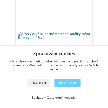
Zpracování cookies
74 Kč
- 20 %
Náš e-shop a partneři potřebují Váš
souhlas
s použitím souborů
cookies, aby Vám mohli zobrazovat informace týkající se Vašich
zájmů.
40ks České skleněné mačkané korálky čočka 8mm
sytá béžová
Souhlasím
Nastavení
59,20 Kč
/
ks
Skladem 20 ks
48,93 Kč
bez DPH
Přidat do košíku
Souhlas můžete odmítnout
zde
.