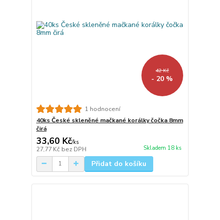
42 Kč
- 20 %
1 hodnocení
40ks České skleněné mačkané korálky čočka 8mm
čirá
33,60 Kč
/
ks
Skladem 18 ks
27,77 Kč
bez DPH
Přidat do košíku