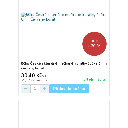
38 Kč
- 20 %
50ks České skleněné mačkané korálky čočka 6mm
červený korál
30,40 Kč
/
ks
Skladem 20 ks
25,12 Kč
bez DPH
Přidat do košíku