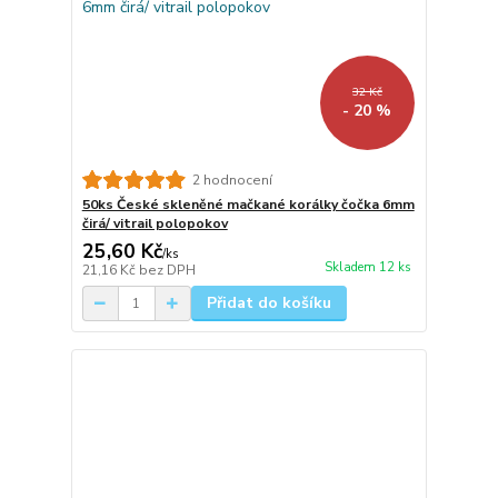
32 Kč
- 20 %
2 hodnocení
50ks České skleněné mačkané korálky čočka 6mm
čirá/ vitrail polopokov
25,60 Kč
/
ks
Skladem 12 ks
21,16 Kč
bez DPH
Přidat do košíku