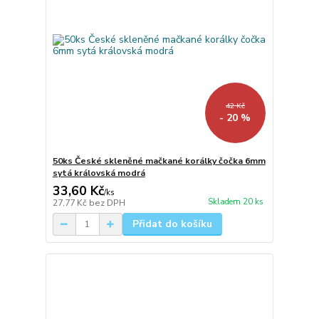
42 Kč
- 20 %
50ks České skleněné mačkané korálky čočka 6mm
sytá královská modrá
33,60 Kč
/
ks
Skladem 20 ks
27,77 Kč
bez DPH
Přidat do košíku