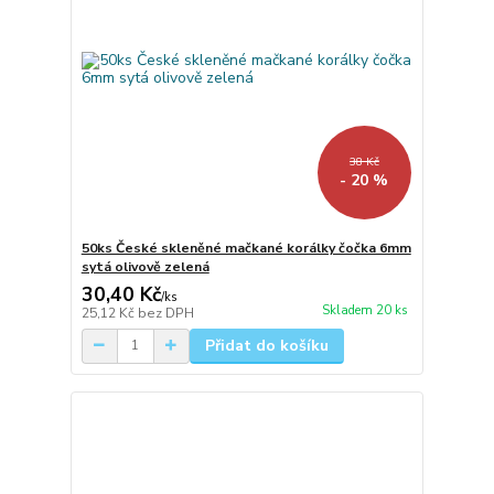
38 Kč
- 20 %
50ks České skleněné mačkané korálky čočka 6mm
sytá olivově zelená
30,40 Kč
/
ks
Skladem 20 ks
25,12 Kč
bez DPH
Přidat do košíku