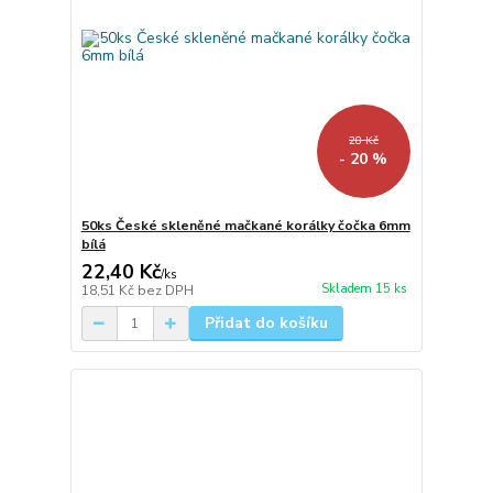
28 Kč
- 20 %
50ks České skleněné mačkané korálky čočka 6mm
bílá
22,40 Kč
/
ks
Skladem 15 ks
18,51 Kč
bez DPH
Přidat do košíku