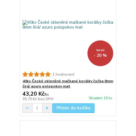
54 Kč
- 20 %
1 hodnocení
40ks České skleněné mačkané korálky čočka 8mm
čirá/ azuro polopokov mat
43,20 Kč
/
ks
Skladem 16 ks
35,70 Kč
bez DPH
Přidat do košíku