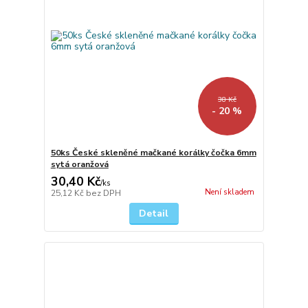
38 Kč
- 20 %
50ks České skleněné mačkané korálky čočka 6mm
sytá oranžová
30,40 Kč
/
ks
Není skladem
25,12 Kč
bez DPH
Detail