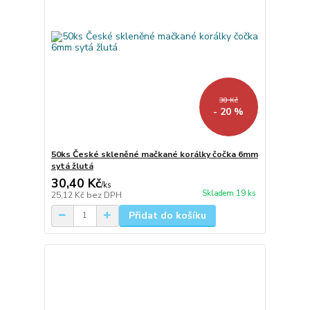
38 Kč
- 20 %
50ks České skleněné mačkané korálky čočka 6mm
sytá žlutá
30,40 Kč
/
ks
Skladem 19 ks
25,12 Kč
bez DPH
Přidat do košíku