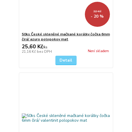
32 Kč
- 20 %
50ks České skleněné mačkané korálky čočka 6mm
čirá/ azuro polopokov mat
25,60 Kč
/
ks
Není skladem
21,16 Kč
bez DPH
Detail