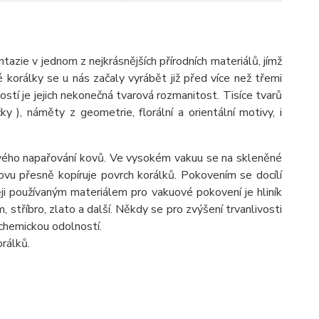
ie v jednom z nejkrásnějších přírodních materiálů, jímž
é korálky se u nás začaly vyrábět již před více než třemi
ostí je jejich nekonečná tvarová rozmanitost. Tisíce tvarů
ýčky ), náměty z geometrie, florální a orientální motivy, i
ého napařování kovů. Ve vysokém vakuu se na skleněné
vu přesně kopíruje povrch korálků. Pokovením se docílí
ji používaným materiálem pro vakuové pokovení je hliník
óm, stříbro, zlato a další. Někdy se pro zvýšení trvanlivosti
 chemickou odolností.
rálků.