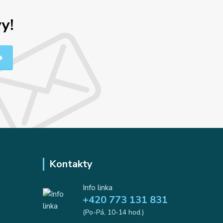
y!
Kontakty
Info linka
+420 773 131 831
(Po-Pá, 10-14 hod.)