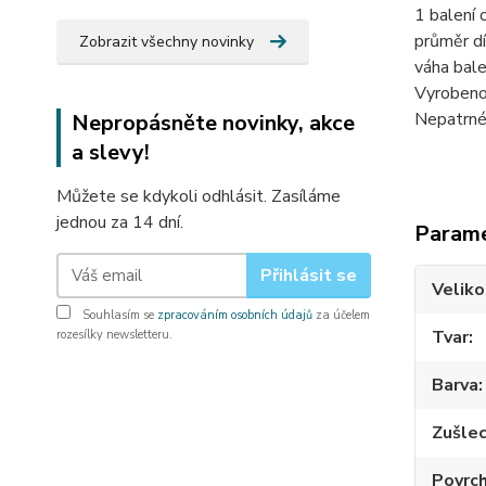
1 balení 
průměr dí
Zobrazit všechny novinky
váha balen
Vyrobeno
Nepatrné 
Nepropásněte novinky, akce
a slevy!
Můžete se kdykoli odhlásit. Zasíláme
jednou za 14 dní.
Param
Přihlásit se
Veliko
Souhlasím se
zpracováním osobních údajů
za účelem
Tvar
rozesílky newsletteru.
Barva
Zušlec
Povrc