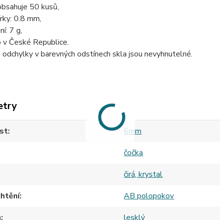
obsahuje 50 kusů,
rky: 0.8 mm,
í: 7 g,
 v České Republice.
odchylky v barevných odstínech skla jsou nevyhnutelné.
etry
st
6mm
čočka
čirá, krystal
htění
AB polopokov
h
lesklý