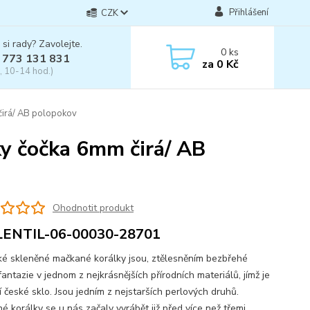
Přihlášení
CZK
 si rady? Zavolejte.
0
ks
 773 131 831
za
0 Kč
, 10-14 hod.)
čirá/ AB polopokov
y čočka 6mm čirá/ AB
Ohodnotit produkt
LENTIL-06-00030-28701
skleněné mačkané korálky jsou, ztělesněním bezbřehé
fantazie v jednom z nejkrásnějších přírodních materiálů, jímž je
í české sklo. Jsou jedním z nejstarších perlových druhů.
é korálky se u nás začaly vyrábět již před více než třemi