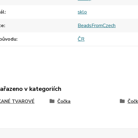
ál
sklo
ce
BeadsFromCzech
původu
ČR
zařazeno v kategoriích
ANÉ TVAROVÉ
Čočka
Čoč