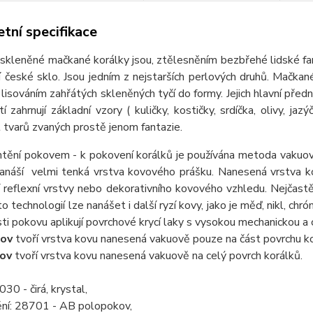
tní specifikace
eněné mačkané korálky jsou, ztělesněním bezbřehé lidské fantaz
ní české sklo. Jsou jedním z nejstarších perlových druhů. Mačkan
 lisováním zahřátých skleněných tyčí do formy. Jejich hlavní předn
tí zahrnují základní vzory ( kuličky, kostičky, srdíčka, olivy, jaz
tvarů zvaných prostě jenom fantazie.
ění pokovem - k pokovení korálků je používána metoda vakuov
nanáší velmi tenká vrstva kovového prášku. Nanesená vrstva ko
 reflexní vrstvy nebo dekorativního kovového vzhledu. Nejčastě
o technologií lze nanášet i další ryzí kovy, jako je měď, nikl, chr
ti pokovu aplikují povrchové krycí laky s vysokou mechanickou a
ov
tvoří vrstva kovu nanesená vakuově pouze na část povrchu ko
ov
tvoří vrstva kovu nanesená vakuově na celý povrch korálků.
30 - čirá, krystal,
ění: 28701 - AB polopokov,