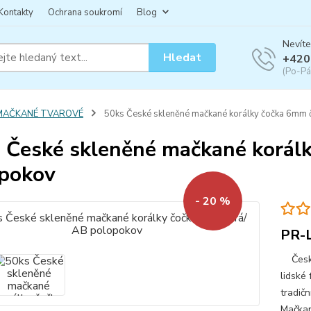
Kontakty
Ochrana soukromí
Blog
Nevíte
Hledat
+420
(Po-Pá
MAČKANÉ TVAROVÉ
50ks České skleněné mačkané korálky čočka 6mm 
 České skleněné mačkané korálk
pokov
- 20 %
PR-
České 
lidské 
tradičn
Mačkan