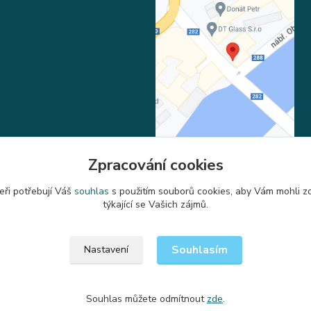
Zpracování cookies
eři potřebují Váš
souhlas
s použitím souborů cookies, aby Vám mohli z
Upravit sběr cookies.
týkající se Vašich zájmů.
Souhlasím
Nastavení
Souhlas můžete odmítnout
zde
.