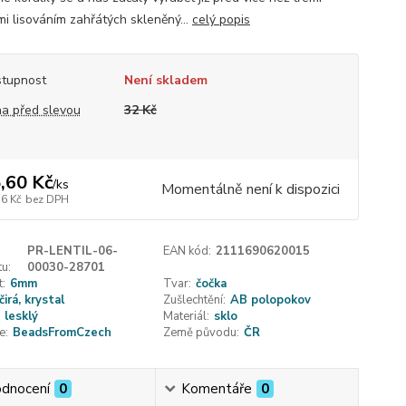
mi lisováním zahřátých skleněný...
celý popis
tupnost
Není skladem
a před slevou
32 Kč
,60 Kč
/
ks
Momentálně není k dispozici
16 Kč
bez DPH
PR-LENTIL-06-
EAN kód:
2111690620015
u:
00030-28701
t:
6mm
Tvar:
čočka
čirá, krystal
Zušlechtění:
AB polopokov
lesklý
Materiál:
sklo
e:
BeadsFromCzech
Země původu:
ČR
dnocení
0
Komentáře
0