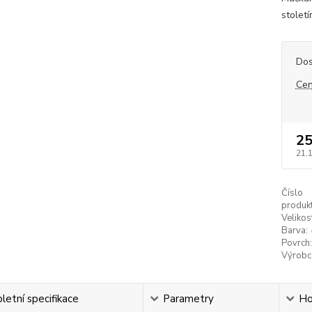
století
Dos
Cen
25
21,
Číslo
produkt
Velikos
Barva:
Povrch:
Výrobc
etní specifikace
Parametry
Ho