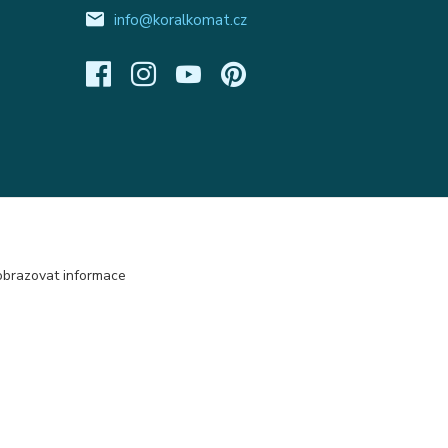
info@koralkomat.cz
obrazovat informace
Vytvořeno na
Eshop-rychle.cz