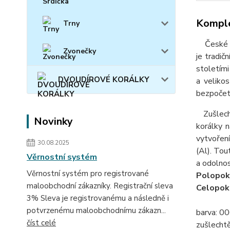
Komple
Trny
České skl
Zvonečky
je tradič
stoletími
DVOUDÍROVÉ KORÁLKY
a velikos
bezpočet 
Zušlecht
Novinky
korálky 
vytvoření
30.08.2025
(Al). Tout
Věrnostní systém
a odolnos
Věrnostní systém pro registrované
Polopok
maloobchodní zákazníky. Registrační sleva
Celopok
3% Sleva je registrovanému a následně i
potvrzenému maloobchodnímu zákazn...
barva: 000
číst celé
zušlecht