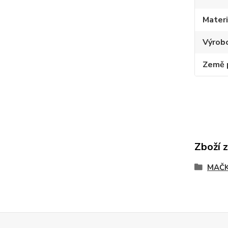
Materi
Výrob
Země 
Zboží 
MAČK