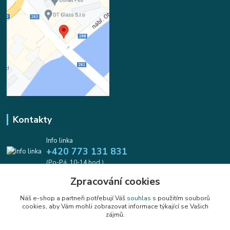
Kontakty
Info linka
+420 773 131 831
(Po-Pá, 10-14 hod.)
Zpracování cookies
info@koralkomat.cz
Náš e-shop a partneři potřebují Váš
souhlas
s použitím souborů
cookies, aby Vám mohli zobrazovat informace týkající se Vašich
zájmů.