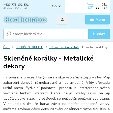
0
ks
+420 773 131 831
CZK
za
0 Kč
(Po-Pá, 10-14 hod.)
Menu
Hledat
Úvod
BROUŠENÉ KULATÉ
10mm broušené kulaté
metalické dekory
Skleněné korálky - Metalické
dekory
Irizování je proces, kterým se na skle vytvářejí irizující vrstvy. Mají
zabarvení duhové, různobarevné a nepravidelné. Vždy převládá
určitá barva. Fyzikální podstatou procesu je interference světla
vyvolaná tenkými vrstvami. Barva irizující vrstvy závisí na její
tloušťce. Jako irizační prostředek se nejčastěji používají soli titanu.
V souladu s tím, že barva závisí na tlošťce nanesené vrstvy,
můžeme změnou délky doby irizování dosáhnout různé tloušťky, a