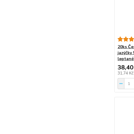
20ks Če
jazýčky
leptané
38,40
31,74 K