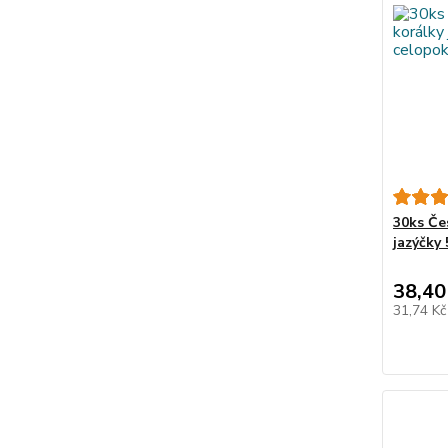
30ks Če
jazýčky
38,40
31,74 K