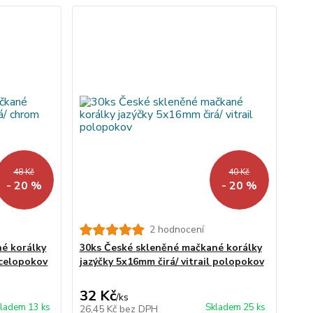
48 Kč
40 Kč
- 20 %
- 20 %
2 hodnocení
é korálky
30ks České skleněné mačkané korálky
 celopokov
jazýčky 5x16mm čirá/ vitrail polopokov
32 Kč
/
ks
ladem 13 ks
Skladem 25 ks
26,45 Kč
bez DPH