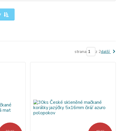
y
strana
z 2
další