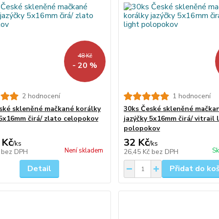
48 Kč
- 20 %
2 hodnocení
1 hodnocení
ské skleněné mačkané korálky
30ks České skleněné mačkan
 5x16mm čirá/ zlato celopokov
jazýčky 5x16mm čirá/ vitrail 
polopokov
 Kč
32 Kč
/
ks
/
ks
Není skladem
Sk
č
bez DPH
26,45 Kč
bez DPH
Detail
Přidat do ko