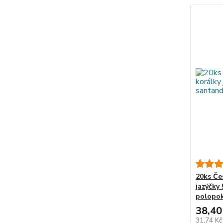
20ks Če
jazýčky
polopok
38,40
31,74 K