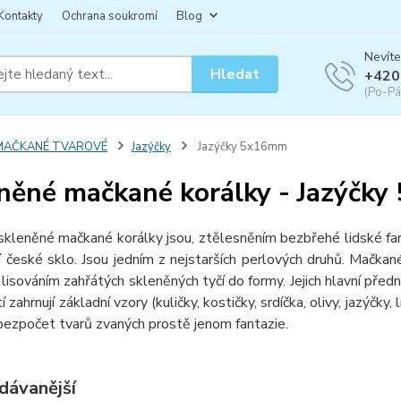
Kontakty
Ochrana soukromí
Blog
Nevíte
Hledat
+420
(Po-Pá
MAČKANÉ TVAROVÉ
Jazýčky
Jazýčky 5x16mm
něné mačkané korálky - Jazýčk
eněné mačkané korálky jsou, ztělesněním bezbřehé lidské fantaz
ní české sklo. Jsou jedním z nejstarších perlových druhů. Mačkan
 lisováním zahřátých skleněných tyčí do formy. Jejich hlavní předn
í zahrnují základní vzory (kuličky, kostičky, srdíčka, olivy, jazýčky,
 bezpočet tvarů zvaných prostě jenom fantazie.
dávanější