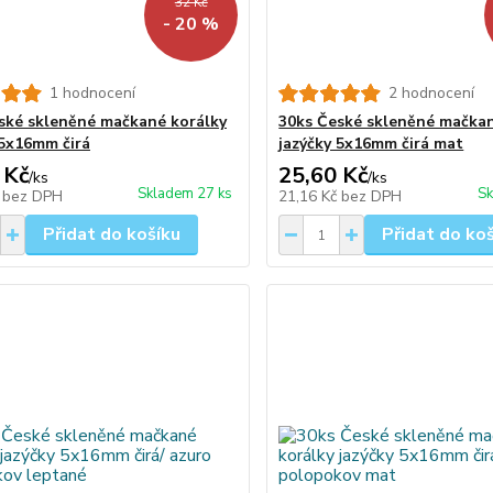
32 Kč
- 20 %
1 hodnocení
2 hodnocení
ské skleněné mačkané korálky
30ks České skleněné mačkan
 5x16mm čirá
jazýčky 5x16mm čirá mat
 Kč
25,60 Kč
/
ks
/
ks
Skladem 27 ks
Sk
č
bez DPH
21,16 Kč
bez DPH
Přidat do košíku
Přidat do ko