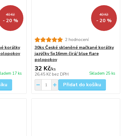
40 Kč
40 Kč
- 20 %
- 20 %
2 hodnocení
é korálky
30ks České skleněné mačkané korálky
 polopokov
jazýčky 5x16mm čirá/ blue flare
polopokov
32 Kč
/
ks
ladem 17 ks
Skladem 25 ks
26,45 Kč
bez DPH
šíku
Přidat do košíku