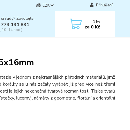
Přihlášení
CZK
 si rady? Zavolejte.
0
ks
 773 131 831
za
0 Kč
, 10-14 hod.)
y 5x16mm
ie v jednom z nejkrásnějších přírodních materiálů, jímž
é korálky se u nás začaly vyrábět již před více než třemi
ostí je jejich nekonečná tvarová rozmanitost. Tisíce tvarů
 lístečky, lucerny), náměty z geometrie, florální a orientální