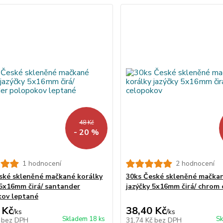
48 Kč
- 20 %
1 hodnocení
2 hodnocení
ské skleněné mačkané korálky
30ks České skleněné mačkan
 5x16mm čirá/ santander
jazýčky 5x16mm čirá/ chrom
ov leptané
 Kč
38,40 Kč
/
ks
/
ks
Skladem 18 ks
Sk
č
bez DPH
31,74 Kč
bez DPH