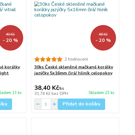
40 Kč
48 Kč
- 20 %
- 20 %
2 hodnocení
é korálky
30ks České skleněné mačkané korálky
light
jazýčky 5x16mm čirá/ hliník celopokov
38,40 Kč
/
ks
ladem 13 ks
Skladem 23 ks
31,74 Kč
bez DPH
šíku
Přidat do košíku