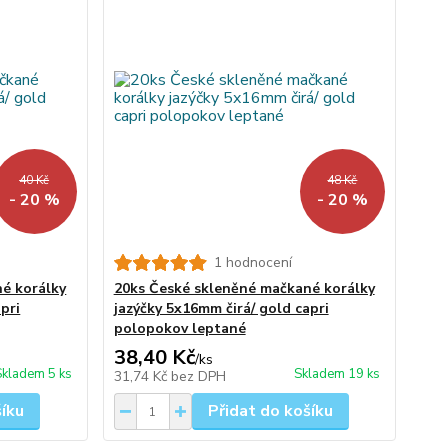
40 Kč
48 Kč
- 20 %
- 20 %
1 hodnocení
é korálky
20ks České skleněné mačkané korálky
pri
jazýčky 5x16mm čirá/ gold capri
polopokov leptané
38,40 Kč
/
ks
Skladem 5 ks
Skladem 19 ks
31,74 Kč
bez DPH
šíku
Přidat do košíku