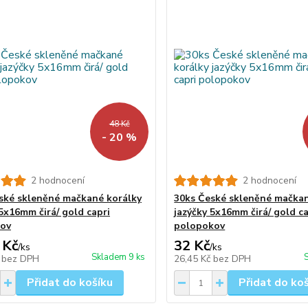
48 Kč
- 20 %
2 hodnocení
2 hodnocení
ské skleněné mačkané korálky
30ks České skleněné mačkan
 5x16mm čirá/ gold capri
jazýčky 5x16mm čirá/ gold ca
kov
polopokov
 Kč
32 Kč
/
ks
/
ks
Skladem 9 ks
č
bez DPH
26,45 Kč
bez DPH
Přidat do košíku
Přidat do ko