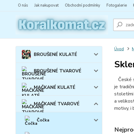
O nás
Jak nakupovat
Obchodní podmínky
Fotogalerie
Úvod
BROUŠENÉ KULATÉ
Skle
BROUŠENÉ TVAROVÉ
České skl
je tradič
MAČKANÉ KULATÉ
stoletími
a velikost
MAČKANÉ TVAROVÉ
motivy, i
Čočka
Nejpro