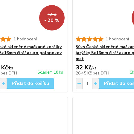
48 Kč
- 20 %
1 hodnocení
1 hodnocení
ské skleněné mačkané korálky
30ks České skleněné mačkan
 5x16mm čirá/ azuro polopokov
jazýčky 5x16mm čirá/ azuro
mat
 Kč
32 Kč
/
ks
/
ks
Skladem 18 ks
Sk
č
bez DPH
26,45 Kč
bez DPH
Přidat do košíku
Přidat do ko