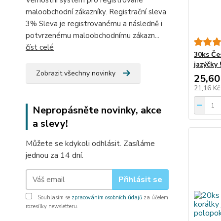
Věrnostní systém pro registrované
maloobchodní zákazníky. Registrační sleva
3% Sleva je registrovanému a následně i
potvrzenému maloobchodnímu zákazn...
číst celé
30ks Če
jazýčky
Zobrazit všechny novinky
25,60
21,16 K
Nepropásněte novinky, akce
a slevy!
Můžete se kdykoli odhlásit. Zasíláme
jednou za 14 dní.
Přihlásit se
Souhlasím se
zpracováním osobních údajů
za účelem
rozesílky newsletteru.