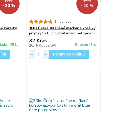
32 Kč
40 Kč
- 20 %
- 20 %
1 hodnocení
é korálky
30ks České skleněné mačkané korálky
jazýčky 5x16mm čirá/ azuro polopokov
32 Kč
/
ks
ladem 25 ks
Skladem 23 ks
26,45 Kč
bez DPH
šíku
Přidat do košíku