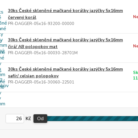
30ks České skleněné mačkané korálky jazýčky 5x16mm
Ne
červený korál
PR-DAGGER-05x16-93200-00000
30ks České skleněné mačkané korálky jazýčky 5x16mm
Ne
čirá/ AB polopokov mat
PR-DAGGER-05x16-00030-28701M
30ks České skleněné mačkané korálky jazýčky 5x16mm
Sk
safír/ celsian polopokov
11
PR-DAGGER-05x16-30060-22501
Kč
Od