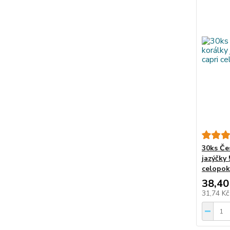
30ks Če
jazýčky
celopo
38,40
31,74 K