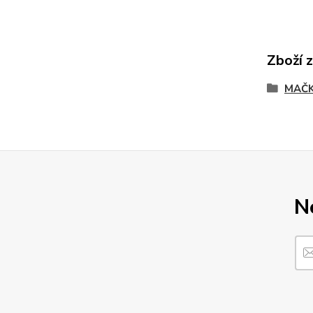
Zboží 
MAČK
N