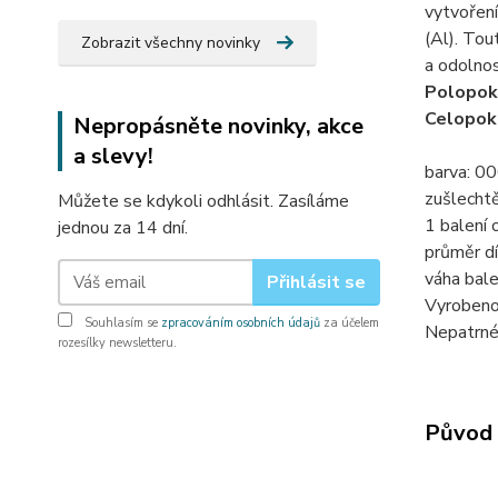
vytvoření
(Al). Tout
Zobrazit všechny novinky
a odolnos
Polopok
Celopok
Nepropásněte novinky, akce
a slevy!
barva: 000
zušlechtě
Můžete se kdykoli odhlásit. Zasíláme
1 balení 
jednou za 14 dní.
průměr dí
váha bale
Přihlásit se
Vyrobeno
Souhlasím se
zpracováním osobních údajů
za účelem
Nepatrné 
rozesílky newsletteru.
Původ 