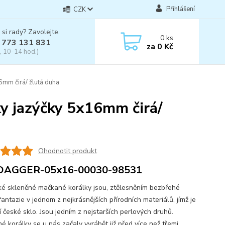
Přihlášení
CZK
 si rady? Zavolejte.
0
ks
 773 131 831
za
0 Kč
, 10-14 hod.)
mm čirá/ žlutá duha
y jazýčky 5x16mm čirá/
Ohodnotit produkt
DAGGER-05x16-00030-98531
skleněné mačkané korálky jsou, ztělesněním bezbřehé
fantazie v jednom z nejkrásnějších přírodních materiálů, jímž je
í české sklo. Jsou jedním z nejstarších perlových druhů.
é korálky se u nás začaly vyrábět již před více než třemi