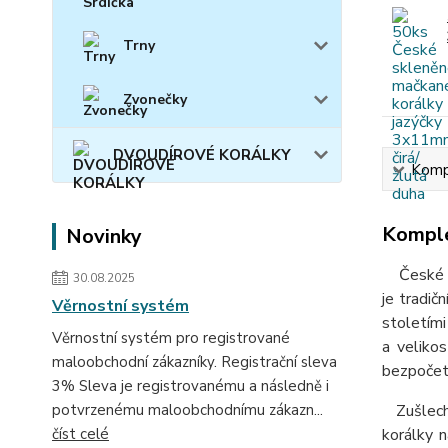
Trny
Zvonečky
DVOUDÍROVÉ KORÁLKY
Kompl
Komple
Novinky
České skl
30.08.2025
je tradič
Věrnostní systém
stoletími
Věrnostní systém pro registrované
a velikos
maloobchodní zákazníky. Registrační sleva
bezpočet 
3% Sleva je registrovanému a následně i
potvrzenému maloobchodnímu zákazn...
Zušlecht
číst celé
korálky 