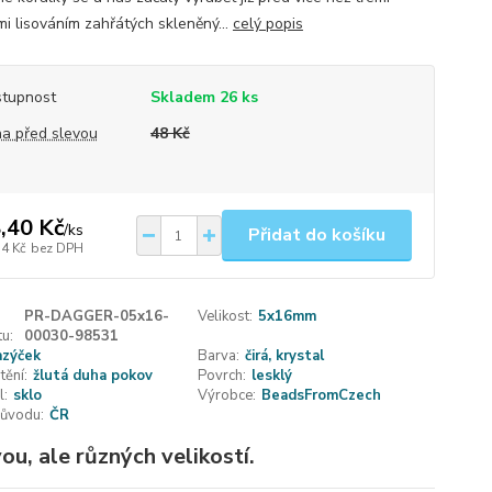
mi lisováním zahřátých skleněný...
celý popis
tupnost
Skladem 26 ks
a před slevou
48 Kč
,40 Kč
/
ks
Přidat do košíku
74 Kč
bez DPH
PR-DAGGER-05x16-
Velikost:
5x16mm
u:
00030-98531
azýček
Barva:
čirá, krystal
tění:
žlutá duha pokov
Povrch:
lesklý
l:
sklo
Výrobce:
BeadsFromCzech
ůvodu:
ČR
u, ale různých velikostí.