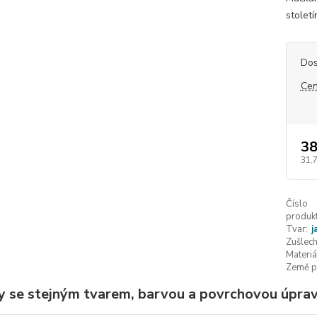
století
Dos
Cen
38
31,
Číslo
produkt
Tvar:
j
Zušlech
Materiá
Země p
y se stejným tvarem, barvou a povrchovou úpravo