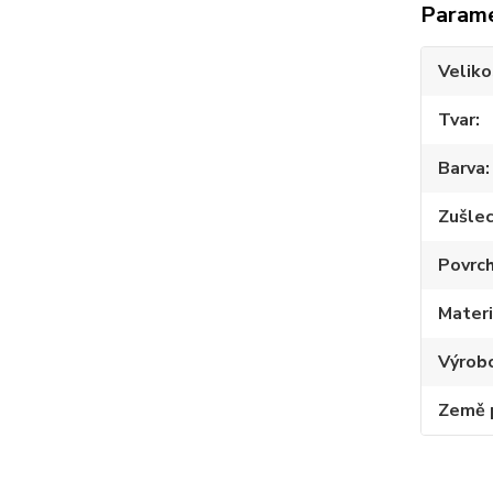
Param
Veliko
Tvar
Barva
Zušlec
Povrc
Materi
Výrob
Země 