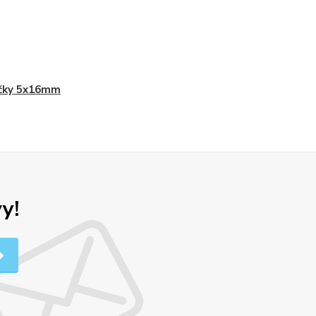
ýčky 5x16mm
y!