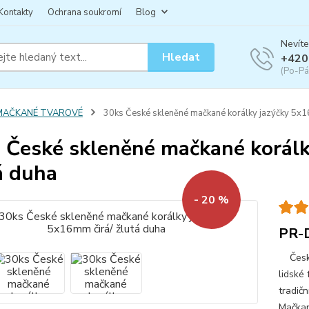
Kontakty
Ochrana soukromí
Blog
Nevíte
Hledat
+420
(Po-Pá
MAČKANÉ TVAROVÉ
30ks České skleněné mačkané korálky jazýčky 5x16
 České skleněné mačkané korálk
á duha
- 20 %
PR-
České 
lidské 
tradičn
Mačkan