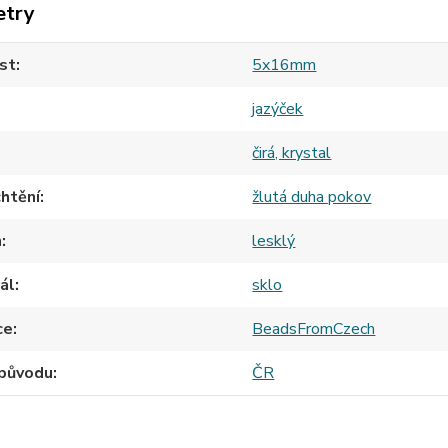
etry
st
5x16mm
jazýček
čirá, krystal
htění
žlutá duha pokov
h
lesklý
ál
sklo
ce
BeadsFromCzech
původu
ČR