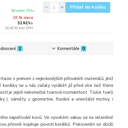
Přidat do košíku
Skladem 29 ks
20 % sleva
32 Kč
/
ks
26,45 Kč
bez DPH
dnocení
2
Komentáře
0
ie v jednom z nejkrásnějších přírodních materiálů, jímž
é korálky se u nás začaly vyrábět již před více než třemi
ostí je jejich nekonečná tvarová rozmanitost. Tisíce tvarů
ýčky ), náměty z geometrie, florální a orientální motivy, i
ého napařování kovů. Ve vysokém vakuu se na skleněné
vu přesně kopíruje povrch korálků. Pokovením se docílí