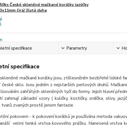
50ks České skleněné mačkané korálky jazýčky
3x11mm čirá/ žlutá duha
etní specifikace
Parametry
Ho
tní specifikace
eněné mačkané korálky jsou, ztělesněním bezbřehé lidské fantaz
ní české sklo. Jsou jedním z nejstarších perlových druhů. Mačkan
 lisováním zahřátých skleněných tyčí do formy. Jejich hlavní předn
tí zahrnují základní vzory ( kuličky, kostičky, srdíčka, olivy, jaz
tvarů zvaných prostě jenom fantazie.
ění pokovem - k pokovení korálků je používána metoda vakuov
nanáší velmi tenká vrstva kovového prášku. Nanesená vrstva ko