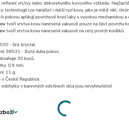
 reflexní vrstvy nebo dekorativního kovového vzhledu. Nejčastě
o technologií lze nanášet i další ryzí kovy, jako je měď, nikl, chr
ti pokovu aplikují povrchové krycí laky s vysokou mechanickou a
ov
tvoří vrstva kovu nanesená vakuově pouze na část povrchu ko
ov
tvoří vrstva kovu nanesená vakuově na celý povrch korálků.
30 - čirá, krystal,
ní: 98531 - žlutá duha pokov,
obsahuje 30 kusů,
rky: 0.9 mm,
ní: 11 g,
 v České Republice.
odchylky v barevných odstínech skla jsou nevyhnutelné.
zboží