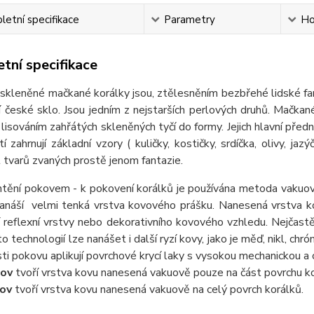
etní specifikace
Parametry
Ho
tní specifikace
eněné mačkané korálky jsou, ztělesněním bezbřehé lidské fantaz
ní české sklo. Jsou jedním z nejstarších perlových druhů. Mačkan
 lisováním zahřátých skleněných tyčí do formy. Jejich hlavní předn
tí zahrnují základní vzory ( kuličky, kostičky, srdíčka, olivy, jaz
tvarů zvaných prostě jenom fantazie.
ění pokovem - k pokovení korálků je používána metoda vakuov
nanáší velmi tenká vrstva kovového prášku. Nanesená vrstva ko
 reflexní vrstvy nebo dekorativního kovového vzhledu. Nejčastě
o technologií lze nanášet i další ryzí kovy, jako je měď, nikl, chr
ti pokovu aplikují povrchové krycí laky s vysokou mechanickou a
ov
tvoří vrstva kovu nanesená vakuově pouze na část povrchu ko
ov
tvoří vrstva kovu nanesená vakuově na celý povrch korálků.