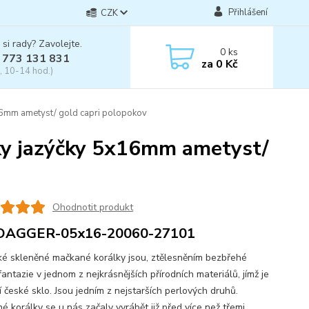
Přihlášení
CZK
 si rady? Zavolejte.
0
ks
 773 131 831
za
0 Kč
, 10-14 hod.)
16mm ametyst/ gold capri polopokov
ky jazýčky 5x16mm ametyst/
Ohodnotit produkt
DAGGER-05x16-20060-27101
skleněné mačkané korálky jsou, ztělesněním bezbřehé
fantazie v jednom z nejkrásnějších přírodních materiálů, jímž je
í české sklo. Jsou jedním z nejstarších perlových druhů.
é korálky se u nás začaly vyrábět již před více než třemi