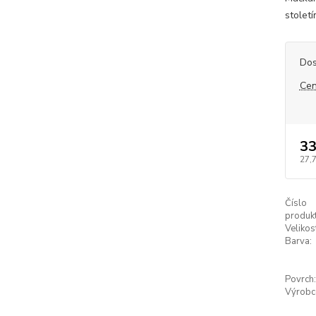
století
Dos
Cen
33
27,
Číslo
produkt
Velikos
Barva:
Povrch:
Výrobc