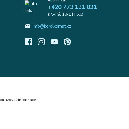
Info linka
+420 773 131 831
(Po-Pá, 10-14 hod.)
info@koralkomat.cz
obrazovat informace
Vytvořeno na
Eshop-rychle.cz