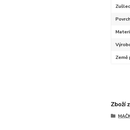
Zušlec
Povrc
Materi
Výrob
Země 
Zboží 
MAČK