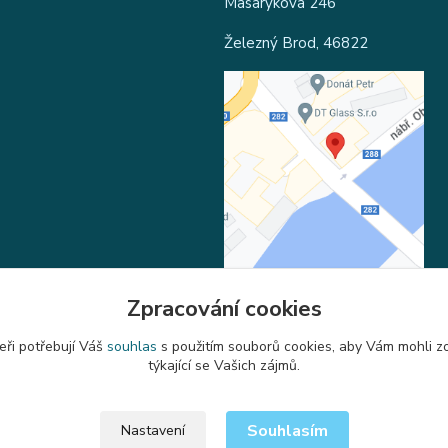
Masarykova 246
Železný Brod, 46822
Zpracování cookies
eři potřebují Váš
souhlas
s použitím souborů cookies, aby Vám mohli z
Upravit sběr cookies.
týkající se Vašich zájmů.
Souhlasím
Nastavení