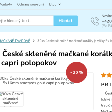
Kontakty
Ochrana soukromí
Blog
Nevíte
Hledat
+420
(Po-Pá
MAČKANÉ TVAROVÉ
30ks České skleněné mačkané korálky jazýčky 5x
 České skleněné mačkané korál
 capri polopokov
- 20 %
PR-
České 
lidské 
tradičn
Mačkan