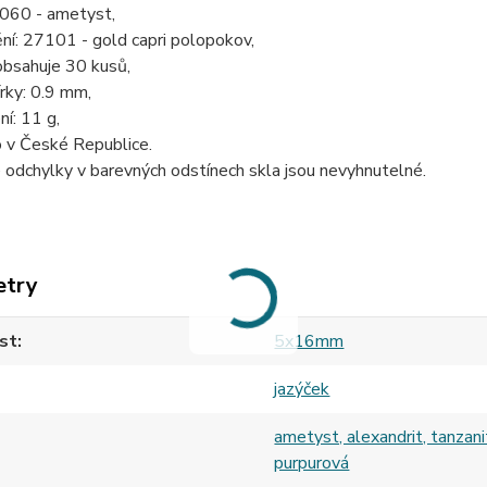
0060 - ametyst,
ní: 27101 - gold capri polopokov,
obsahuje 30 kusů,
rky: 0.9 mm,
ní: 11 g,
 v České Republice.
odchylky v barevných odstínech skla jsou nevyhnutelné.
etry
st
5x16mm
jazýček
ametyst, alexandrit, tanzanit
purpurová