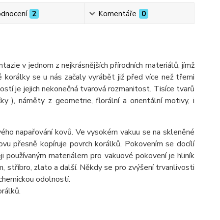
dnocení
2
Komentáře
0
ie v jednom z nejkrásnějších přírodních materiálů, jímž
é korálky se u nás začaly vyrábět již před více než třemi
ostí je jejich nekonečná tvarová rozmanitost. Tisíce tvarů
ýčky ), náměty z geometrie, florální a orientální motivy, i
ého napařování kovů. Ve vysokém vakuu se na skleněné
vu přesně kopíruje povrch korálků. Pokovením se docílí
ji používaným materiálem pro vakuové pokovení je hliník
óm, stříbro, zlato a další. Někdy se pro zvýšení trvanlivosti
 chemickou odolností.
rálků.