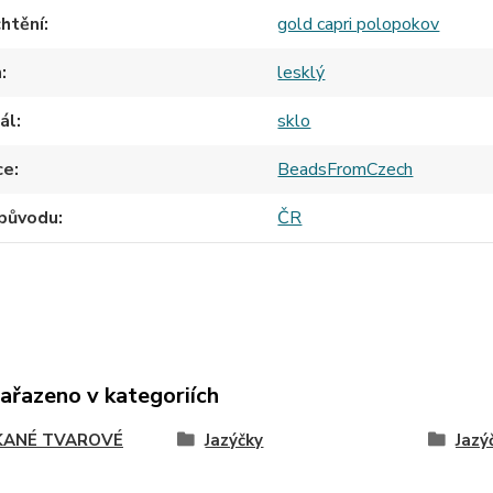
htění
gold capri polopokov
h
lesklý
ál
sklo
ce
BeadsFromCzech
původu
ČR
zařazeno v kategoriích
ANÉ TVAROVÉ
Jazýčky
Jaz