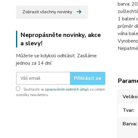
barva: 2
zušlechtě
Zobrazit všechny novinky
1 balení 
průměr dí
váha bale
Nepropásněte novinky, akce
Vyrobeno
a slevy!
Nepatrné 
Můžete se kdykoli odhlásit. Zasíláme
jednou za 14 dní.
Přihlásit se
Param
Souhlasím se
zpracováním osobních údajů
za účelem
rozesílky newsletteru.
Veliko
Tvar
Barva