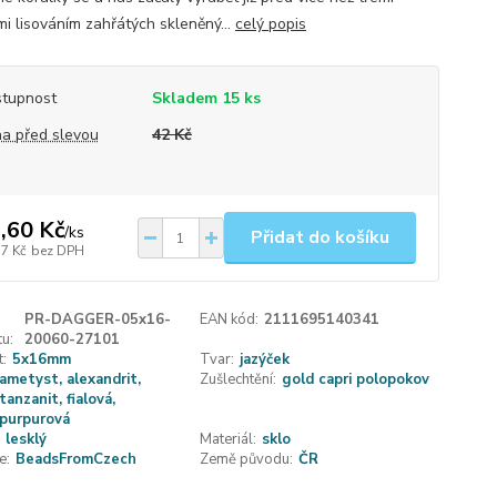
mi lisováním zahřátých skleněný...
celý popis
tupnost
Skladem 15 ks
a před slevou
42 Kč
,60 Kč
/
ks
Přidat do košíku
77 Kč
bez DPH
PR-DAGGER-05x16-
EAN kód:
2111695140341
u:
20060-27101
t:
5x16mm
Tvar:
jazýček
ametyst, alexandrit,
Zušlechtění:
gold capri polopokov
tanzanit, fialová,
purpurová
lesklý
Materiál:
sklo
e:
BeadsFromCzech
Země původu:
ČR