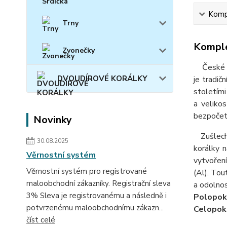
Kompl
Trny
Komple
Zvonečky
České skl
DVOUDÍROVÉ KORÁLKY
je tradič
stoletími
a velikos
bezpočet 
Novinky
Zušlecht
30.08.2025
korálky 
Věrnostní systém
vytvoření
Věrnostní systém pro registrované
(Al). Tout
maloobchodní zákazníky. Registrační sleva
a odolnos
3% Sleva je registrovanému a následně i
Polopok
potvrzenému maloobchodnímu zákazn...
Celopok
číst celé