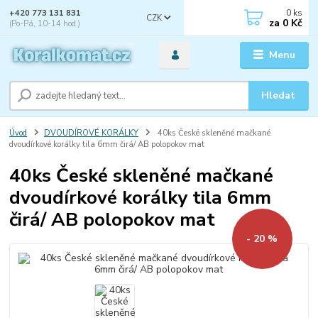
0
ks
+420 773 131 831
CZK
za
0 Kč
(Po-Pá, 10-14 hod.)
Menu
Hledat
Úvod
DVOUDÍROVÉ KORÁLKY
40ks České skleněné mačkané
dvoudírkové korálky tila 6mm čirá/ AB polopokov mat
40ks České skleněné mačkané
dvoudírkové korálky tila 6mm
čirá/ AB polopokov mat
- 20 %