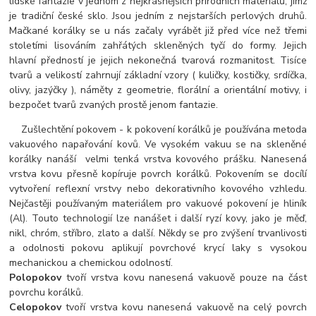
lidské fantazie v jednom z nejkrásnějších přírodních materiálů, jímž
je tradiční české sklo. Jsou jedním z nejstarších perlových druhů.
Mačkané korálky se u nás začaly vyrábět již před více než třemi
stoletími lisováním zahřátých skleněných tyčí do formy. Jejich
hlavní předností je jejich nekonečná tvarová rozmanitost. Tisíce
tvarů a velikostí zahrnují základní vzory ( kuličky, kostičky, srdíčka,
olivy, jazýčky ), náměty z geometrie, florální a orientální motivy, i
bezpočet tvarů zvaných prostě jenom fantazie.
Zušlechtění pokovem - k pokovení korálků je používána metoda
vakuového napařování kovů. Ve vysokém vakuu se na skleněné
korálky nanáší velmi tenká vrstva kovového prášku. Nanesená
vrstva kovu přesně kopíruje povrch korálků. Pokovením se docílí
vytvoření reflexní vrstvy nebo dekorativního kovového vzhledu.
Nejčastěji používaným materiálem pro vakuové pokovení je hliník
(Al). Touto technologií lze nanášet i další ryzí kovy, jako je měď,
nikl, chróm, stříbro, zlato a další. Někdy se pro zvýšení trvanlivosti
a odolnosti pokovu aplikují povrchové krycí laky s vysokou
mechanickou a chemickou odolností.
Polopokov
tvoří vrstva kovu nanesená vakuově pouze na část
povrchu korálků.
Celopokov
tvoří vrstva kovu nanesená vakuově na celý povrch