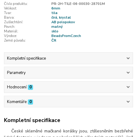
Číslo produktu:
PR-2H-TILE-06-00030-28701M
Velikost:
6mm
Tvar:
tila
Barva:
čirá, krystal
Zušlechtění:
AB polopokov
Povrch:
matný
Materiál:
sklo
Výrobce:
BeadsFromCzech
Země původu:
ČR
Kompletní specifikace
Parametry
Hodnocení
0
Komentáře
0
Kompletní specifikace
České skleněné mačkané korálky jsou, ztělesněním bezbřehé