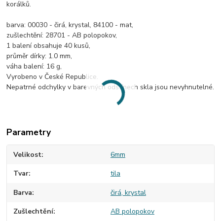
korálků.
barva: 00030 - čirá, krystal, 84100 - mat,
zušlechtění: 28701 - AB polopokov,
1 balení obsahuje 40 kusů,
průměr dírky: 1.0 mm,
váha balení: 16 g,
Vyrobeno v České Republice.
Nepatrné odchylky v barevných odstínech skla jsou nevyhnutelné.
Parametry
Velikost
6mm
Tvar
tila
Barva
čirá, krystal
Zušlechtění
AB polopokov