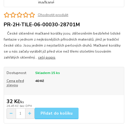
Ohodnotit produkt
PR-2H-TILE-06-00030-28701M
České skleněné mačkané korálky jsou, ztělesněním bezbřehé lidské
fantazie v jednom z nejkrásnějších přírodních materiálů, jímž je tradiční
české sklo. Jsou jedním z nejstarších perlových druhů. Mačkané korálky
se u nás začaly vyrábět již před více než třemi stoletími lisováním
zahřátých skleněný...
celý popis
Dostupnost
Skladem 15 ks
Cena před
40 Kč
slevou
32 Kč
/
ks
26,45 Kč
bez DPH
Přidat do košíku