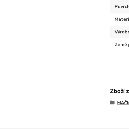
Povrc
Materi
Výrob
Země 
Zboží 
MAČK