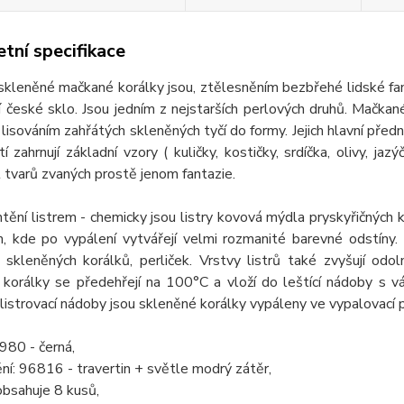
tní specifikace
eněné mačkané korálky jsou, ztělesněním bezbřehé lidské fantaz
ní české sklo. Jsou jedním z nejstarších perlových druhů. Mačkan
 lisováním zahřátých skleněných tyčí do formy. Jejich hlavní předn
tí zahrnují základní vzory ( kuličky, kostičky, srdíčka, olivy, jaz
tvarů zvaných prostě jenom fantazie.
ní listrem - chemicky jsou listry kovová mýdla pryskyřičných 
, kde po vypálení vytvářejí velmi rozmanité barevné odstíny. V
r skleněných korálků, perliček. Vrstvy listrů také zvyšují odo
korálky se předehřejí na 100°C a vloží do leštící nádoby s vá
 listrovací nádoby jsou skleněné korálky vypáleny ve vypalovací p
980 - černá,
ní: 96816 - travertin + světle modrý zátěr,
obsahuje 8 kusů,