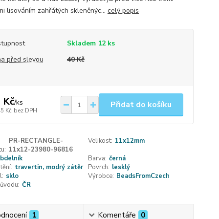
mi lisováním zahřátých skleněnýc...
celý popis
tupnost
Skladem 12 ks
a před slevou
40 Kč
 Kč
/
ks
Přidat do košíku
45 Kč
bez DPH
PR-RECTANGLE-
Velikost:
11x12mm
u:
11x12-23980-96816
bdelník
Barva:
černá
tění:
travertin, modrý zátěr
Povrch:
lesklý
l:
sklo
Výrobce:
BeadsFromCzech
ůvodu:
ČR
dnocení
1
Komentáře
0