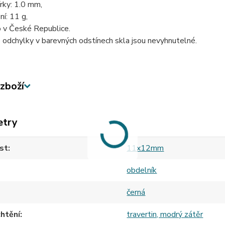
rky: 1.0 mm,
ní: 11 g,
 v České Republice.
odchylky v barevných odstínech skla jsou nevyhnutelné.
zboží
etry
st
11x12mm
obdelník
černá
htění
travertin, modrý zátěr