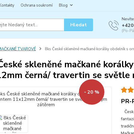
Kontakty
Ochrana soukromí
Blog
Nevíte
Hledat
+420
(Po-Pá
MAČKANÉ TVAROVÉ
8ks České skleněné mačkané korálky obdelník s o
České skleněné mačkané korálk
2mm černá/ travertin se světl
- 20 %
PR-
České 
fantazi
tradičn
Mačkan