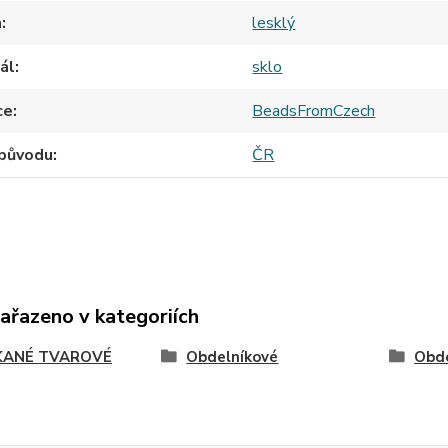
h
lesklý
ál
sklo
ce
BeadsFromCzech
původu
ČR
zařazeno v kategoriích
ANÉ TVAROVÉ
Obdelníkové
Obde