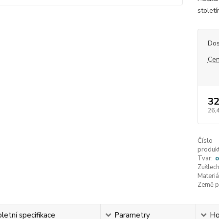
století
Dos
Cen
32
26,
Číslo
produkt
Tvar:
o
Zušlech
Materiá
Země p
etní specifikace
Parametry
Ho