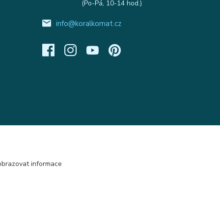
(Po-Pá, 10-14 hod.)
info@koralkomat.cz
obrazovat informace
Vytvořeno na
Eshop-rychle.cz