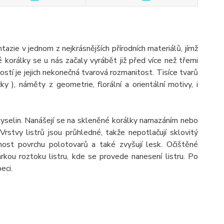
ie v jednom z nejkrásnějších přírodních materiálů, jímž
é korálky se u nás začaly vyrábět již před více než třemi
ostí je jejich nekonečná tvarová rozmanitost. Tisíce tvarů
ýčky ), náměty z geometrie, florální a orientální motivy, i
kyselin. Nanášejí se na skleněné korálky namazáním nebo
rstvy listrů jsou průhledné, takže nepotlačují sklovitý
lnost povrchu polotovarů a také zvyšují lesk. Očištěné
rkou roztoku listru, kde se provede nanesení listru. Po
eci.