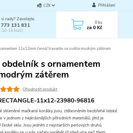
Přihlášení
CZK
 si rady? Zavolejte.
0
ks
 773 131 831
za
0 Kč
, 10-14 hod.)
rnamentem 11x12mm černá/ travertin se světle modrým zátěrem
y obdelník s ornamentem
e modrým zátěrem
Ohodnotit produkt
RECTANGLE-11x12-23980-96816
skleněné mačkané korálky jsou, ztělesněním bezbřehé lidské
e v jednom z nejkrásnějších přírodních materiálů, jímž je
í české sklo. Jsou jedním z nejstarších perlových druhů.
é korálky se u nás začaly vyrábět již před více než třemi