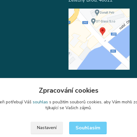
Železný Brod, 46822
Zpracování cookies
Upravit sběr cookies.
eři potřebují Váš
souhlas
s použitím souborů cookies, aby Vám mohli z
týkající se Vašich zájmů.
Souhlasím
Nastavení