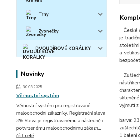
Trny
Komple
České skl
Zvonečky
je tradič
stoletími
DVOUDÍROVÉ KORÁLKY
a velikos
bezpočet 
Novinky
Zušlechtě
nástřikem
30.08.2025
charakte
Věrnostní systém
skleněné 
vyjmutí z
Věrnostní systém pro registrované
maloobchodní zákazníky. Registrační sleva
barva: 23
3% Sleva je registrovanému a následně i
zušlechtě
potvrzenému maloobchodnímu zákazn...
1 balení 
číst celé