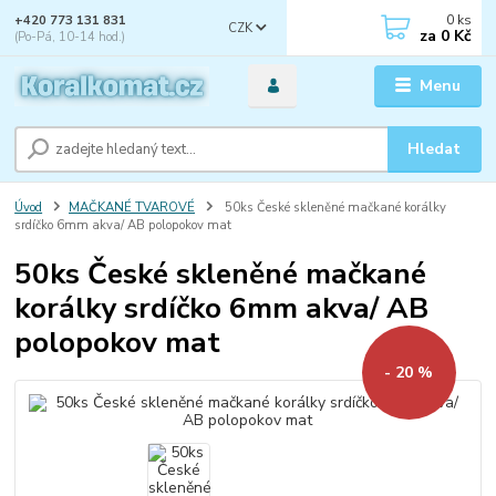
0
ks
+420 773 131 831
CZK
za
0 Kč
(Po-Pá, 10-14 hod.)
Menu
Hledat
Úvod
MAČKANÉ TVAROVÉ
50ks České skleněné mačkané korálky
srdíčko 6mm akva/ AB polopokov mat
50ks České skleněné mačkané
korálky srdíčko 6mm akva/ AB
polopokov mat
- 20 %