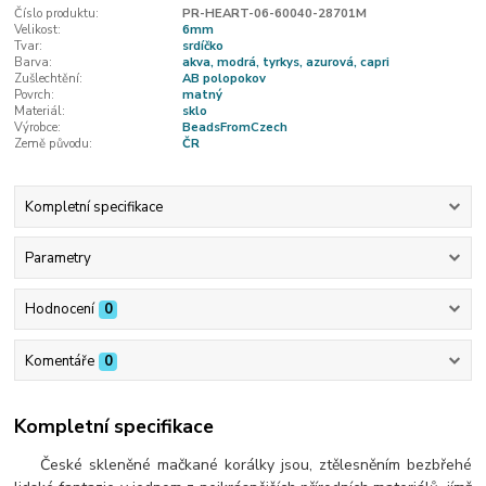
Číslo produktu:
PR-HEART-06-60040-28701M
Velikost:
6mm
Tvar:
srdíčko
Barva:
akva, modrá, tyrkys, azurová, capri
Zušlechtění:
AB polopokov
Povrch:
matný
Materiál:
sklo
Výrobce:
BeadsFromCzech
Země původu:
ČR
Kompletní specifikace
Parametry
Hodnocení
0
Komentáře
0
Kompletní specifikace
České skleněné mačkané korálky jsou, ztělesněním bezbřehé