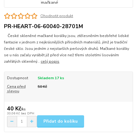
Ohodnotit produkt
PR-HEART-06-60040-28701M
České skleněné mačkané korálky jsou, ztělesněním bezbřehé lidské
fantazie v jednom z nejkrásnějších přírodních materiálů, jímž je tradiční
české sklo. Jsou jedním z nejstarších perlových druhů. Mačkané korálky
se u nás začaly vyrábět již před více než třemi stoletími lisováním
zahřátých skleněný...
celý popis
Dostupnost
Skladem 17 ks
Cena před
50 Kč
slevou
40 Kč
/
ks
33,06 Kč
bez DPH
Přidat do košíku