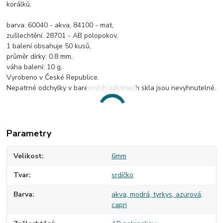
korálků.
barva: 60040 - akva, 84100 - mat,
zušlechtění: 28701 - AB polopokov,
1 balení obsahuje 50 kusů,
průměr dírky: 0.8 mm,
váha balení: 10 g,
Vyrobeno v České Republice.
Nepatrné odchylky v barevných odstínech skla jsou nevyhnutelné.
Parametry
Velikost
6mm
Tvar
srdíčko
Barva
akva, modrá, tyrkys, azurová,
capri