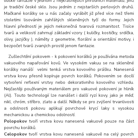
lidské fantazie v jednom z nejkrásnějších přírodních materiálů, jímž
je tradiční české sklo. Jsou jedním z nejstarších perlových druhů.
Mačkané korálky se u nás začaly vyrábět již před více než třemi
stoletími lisováním zahřátých skleněných tyčí do formy. Jejich
hlavní předností je jejich nekonečná tvarová rozmanitost. Tisíce
tvarů a velikostí zahrnují základní vzory ( kuličky, kostičky, srdíčka,
olivy, jazýčky ), náměty z geometrie, florální a orientální motivy, i
bezpočet tvarů zvaných prostě jenom fantazie.
Zušlechtění pokovem - k pokovení korálků je používána metoda
vakuového napařování kovů. Ve vysokém vakuu se na skleněné
korálky nanáší velmi tenká vrstva kovového prášku. Nanesená
vrstva kovu přesně kopíruje povrch korálků. Pokovením se docílí
vytvoření reflexní vrstvy nebo dekorativního kovového vzhledu.
Nejčastěji používaným materiálem pro vakuové pokovení je hliník
(Al). Touto technologií lze nanášet i další ryzí kovy, jako je měď,
nikl, chróm, stříbro, zlato a další. Někdy se pro zvýšení trvanlivosti
a odolnosti pokovu aplikují povrchové krycí laky s vysokou
mechanickou a chemickou odolností.
Polopokov
tvoří vrstva kovu nanesená vakuově pouze na část
povrchu korálků.
Celopokov
tvoří vrstva kovu nanesená vakuově na celý povrch