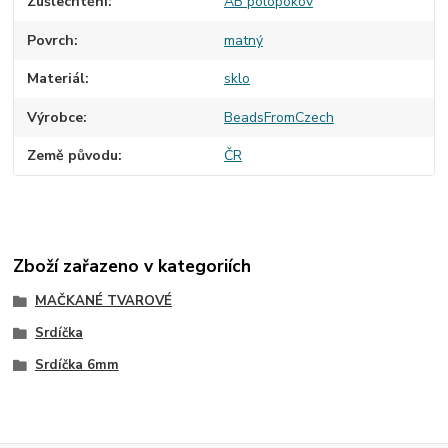
Zušlechtění
AB polopokov
Povrch
matný
Materiál
sklo
Výrobce
BeadsFromCzech
Země původu
ČR
Zboží zařazeno v kategoriích
MAČKANÉ TVAROVÉ
Srdíčka
Srdíčka 6mm