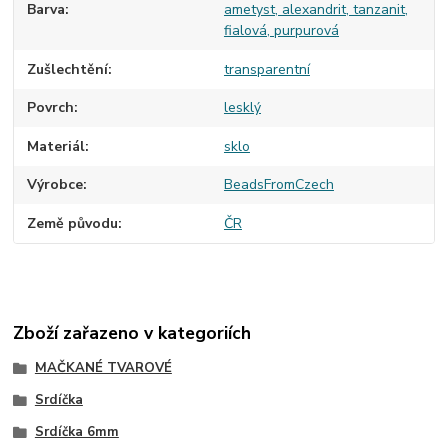
Barva
ametyst, alexandrit, tanzanit,
fialová, purpurová
Zušlechtění
transparentní
Povrch
lesklý
Materiál
sklo
Výrobce
BeadsFromCzech
Země původu
ČR
Zboží zařazeno v kategoriích
MAČKANÉ TVAROVÉ
Srdíčka
Srdíčka 6mm