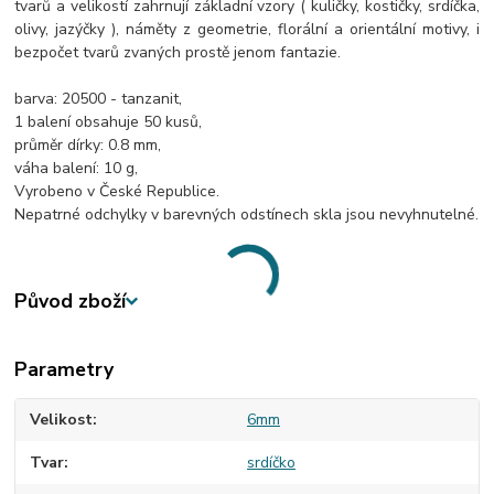
tvarů a velikostí zahrnují základní vzory ( kuličky, kostičky, srdíčka,
olivy, jazýčky ), náměty z geometrie, florální a orientální motivy, i
bezpočet tvarů zvaných prostě jenom fantazie.
barva: 20500 - tanzanit,
1 balení obsahuje 50 kusů,
průměr dírky: 0.8 mm,
váha balení: 10 g,
Vyrobeno v České Republice.
Nepatrné odchylky v barevných odstínech skla jsou nevyhnutelné.
Původ zboží
Parametry
Velikost
6mm
Tvar
srdíčko