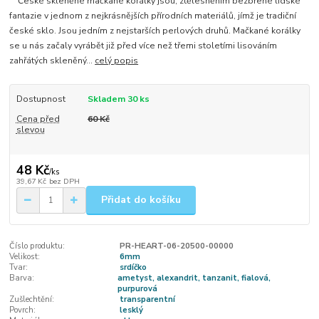
České skleněné mačkané korálky jsou, ztělesněním bezbřehé lidské
fantazie v jednom z nejkrásnějších přírodních materiálů, jímž je tradiční
české sklo. Jsou jedním z nejstarších perlových druhů. Mačkané korálky
se u nás začaly vyrábět již před více než třemi stoletími lisováním
zahřátých skleněný...
celý popis
Dostupnost
Skladem 30 ks
Cena před
60 Kč
slevou
48 Kč
/
ks
39,67 Kč
bez DPH
Přidat do košíku
Číslo produktu:
PR-HEART-06-20500-00000
Velikost:
6mm
Tvar:
srdíčko
Barva:
ametyst, alexandrit, tanzanit, fialová,
purpurová
Zušlechtění:
transparentní
Povrch:
lesklý