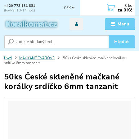
0
ks
+420 773 131 831
CZK
za
0 Kč
(Po-Pá, 10-14 hod.)
Menu
Hledat
Úvod
MAČKANÉ TVAROVÉ
50ks České skleněné mačkané korálky
srdíčko 6mm tanzanit
50ks České skleněné mačkané
korálky srdíčko 6mm tanzanit