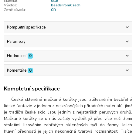
Materiál:
sklo
Výrobce:
BeadsFromCzech
Země původu:
ČR
Kompletní specifikace
Parametry
Hodnocení
0
Komentáře
0
Kompletní specifikace
České skleněné mačkané korálky jsou, ztělesněním bezbřehé
lidské fantazie v jednom z nejkrásnějších přírodních materiálů, jímž
je tradiční české sklo. Jsou jedním z nejstarších perlových druhů.
Mačkané korálky se u nás začaly vyrábět již před více než třemi
stoletími lisováním zahřátých skleněných tyčí do formy. Jejich
hlavní předností je jejich nekonečná tvarová rozmanitost. Tisíce