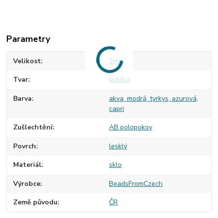
Parametry
Velikost
3mm
Tvar
kulička
Barva
akva, modrá, tyrkys, azurová,
capri
Zušlechtění
AB polopokov
Povrch
lesklý
Materiál
sklo
Výrobce
BeadsFromCzech
Země původu
ČR