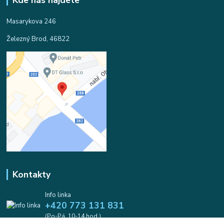
Kde nás najdete
Masarykova 246
Železný Brod, 46822
Kontakty
Info linka
+420 773 131 831
(Po-Pá, 10-14 hod.)