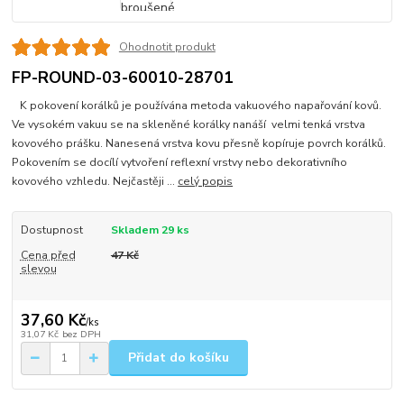
Ohodnotit produkt
FP-ROUND-03-60010-28701
K pokovení korálků je používána metoda vakuového napařování kovů.
Ve vysokém vakuu se na skleněné korálky nanáší velmi tenká vrstva
kovového prášku. Nanesená vrstva kovu přesně kopíruje povrch korálků.
Pokovením se docílí vytvoření reflexní vrstvy nebo dekorativního
kovového vzhledu. Nejčastěji ...
celý popis
Dostupnost
Skladem 29 ks
Cena před
47 Kč
slevou
37,60 Kč
/
ks
31,07 Kč
bez DPH
Přidat do košíku