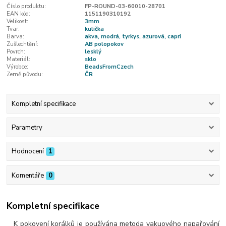
Číslo produktu:
FP-ROUND-03-60010-28701
EAN kód:
1151190310192
Velikost:
3mm
Tvar:
kulička
Barva:
akva, modrá, tyrkys, azurová, capri
Zušlechtění:
AB polopokov
Povrch:
lesklý
Materiál:
sklo
Výrobce:
BeadsFromCzech
Země původu:
ČR
Kompletní specifikace
Parametry
Hodnocení
1
Komentáře
0
Kompletní specifikace
K pokovení korálků je používána metoda vakuového napařování