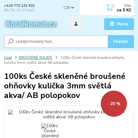
0
ks
+420 773 131 831
CZK
za
0 Kč
(Po-Pá, 10-14 hod.)
Menu
Hledat
Úvod
BROUŠENÉ KULATÉ
100ks České skleněné broušené ohňovky
kulička 3mm světlá akva/ AB polopokov
100ks České skleněné broušené
ohňovky kulička 3mm světlá
akva/ AB polopokov
- 20 %