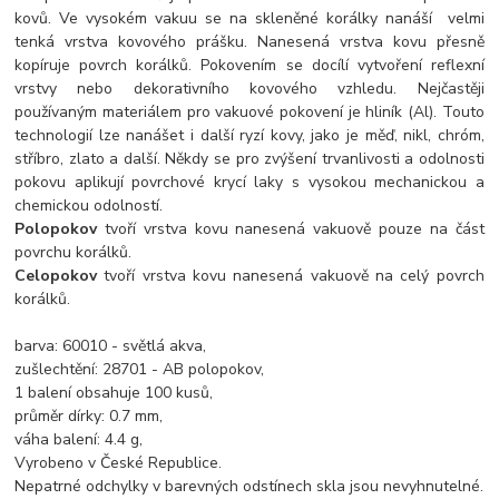
kovů. Ve vysokém vakuu se na skleněné korálky nanáší velmi
tenká vrstva kovového prášku. Nanesená vrstva kovu přesně
kopíruje povrch korálků. Pokovením se docílí vytvoření reflexní
vrstvy nebo dekorativního kovového vzhledu. Nejčastěji
používaným materiálem pro vakuové pokovení je hliník (Al). Touto
technologií lze nanášet i další ryzí kovy, jako je měď, nikl, chróm,
stříbro, zlato a další. Někdy se pro zvýšení trvanlivosti a odolnosti
pokovu aplikují povrchové krycí laky s vysokou mechanickou a
chemickou odolností.
Polopokov
tvoří vrstva kovu nanesená vakuově pouze na část
povrchu korálků.
Celopokov
tvoří vrstva kovu nanesená vakuově na celý povrch
korálků.
barva: 60010 - světlá akva,
zušlechtění: 28701 - AB polopokov,
1 balení obsahuje 100 kusů,
průměr dírky: 0.7 mm,
váha balení: 4.4 g,
Vyrobeno v České Republice.
Nepatrné odchylky v barevných odstínech skla jsou nevyhnutelné.