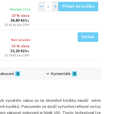
Přidat do košíku
Skladem 15 ks
20 % sleva
36,80 Kč
/
ks
30,41 Kč
bez DPH
Detail
Není skladem
20 % sleva
31,20 Kč
/
ks
25,79 Kč
bez DPH
dnocení
0
Komentáře
0
Ve vysokém vakuu se na skleněné korálky nanáší velmi
h korálků. Pokovením se docílí vytvoření reflexní vrstvy
o vakuové pokovení je hliník (Al). Touto technologií lze