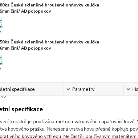
80ks České skleněné broušené ohňovky kulička
5mm čirá/ AB polopokov
50ks České skleněné broušené ohňovky kulička
6mm čirá/ AB polopokov
etní specifikace
Parametry
Ho
tní specifikace
ní korálků je používána metoda vakuového napařování kovů. 
tva kovového prášku. Nanesená vrstva kovu přesně kopíruje povrc
rativního kovového vzhledu. Nejčastěji používaným materiálem pr