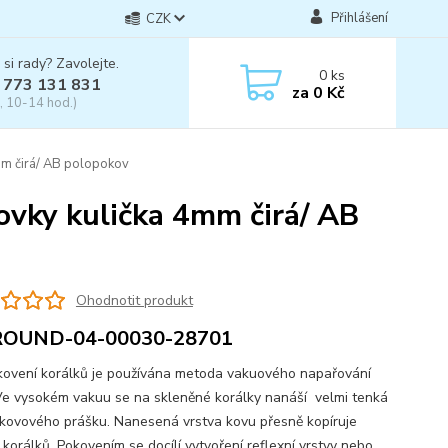
Přihlášení
CZK
 si rady? Zavolejte.
0
ks
 773 131 831
za
0 Kč
, 10-14 hod.)
mm čirá/ AB polopokov
vky kulička 4mm čirá/ AB
Ohodnotit produkt
ROUND-04-00030-28701
vení korálků je používána metoda vakuového napařování
Ve vysokém vakuu se na skleněné korálky nanáší velmi tenká
 kovového prášku. Nanesená vrstva kovu přesně kopíruje
 korálků. Pokovením se docílí vytvoření reflexní vrstvy nebo