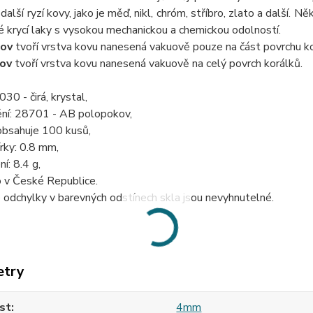
další ryzí kovy, jako je měď, nikl, chróm, stříbro, zlato a další. 
 krycí laky s vysokou mechanickou a chemickou odolností.
ov
tvoří vrstva kovu nanesená vakuově pouze na část povrchu ko
ov
tvoří vrstva kovu nanesená vakuově na celý povrch korálků.
30 - čirá, krystal,
ění: 28701 - AB polopokov,
obsahuje 100 kusů,
rky: 0.8 mm,
í: 8.4 g,
 v České Republice.
odchylky v barevných odstínech skla jsou nevyhnutelné.
etry
st
4mm