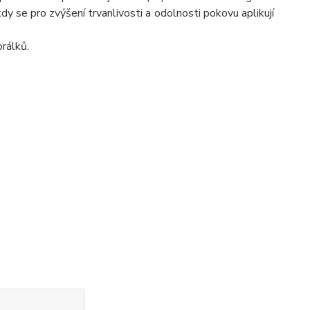
Někdy se pro zvýšení trvanlivosti a odolnosti pokovu aplikují
rálků.