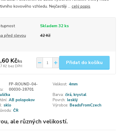
ivního kovového vzhledu. Nejčastěji ...
celý popis
tupnost
Skladem 32 ks
a před slevou
42 Kč
,60 Kč
/
ks
Přidat do košíku
77 Kč
bez DPH
FP-ROUND-04-
Velikost:
4mm
u:
00030-28701
ulička
Barva:
čirá, krystal
tění:
AB polopokov
Povrch:
lesklý
l:
sklo
Výrobce:
BeadsFromCzech
ůvodu:
ČR
u, ale různých velikostí.