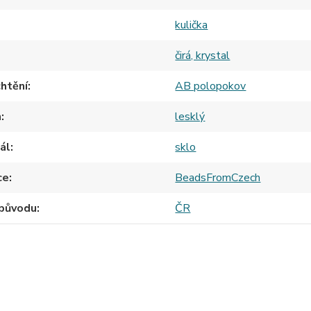
kulička
čirá, krystal
htění
AB polopokov
h
lesklý
ál
sklo
ce
BeadsFromCzech
původu
ČR