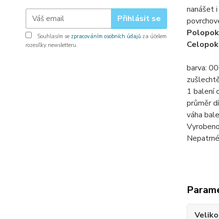
nanášet i 
Přihlásit se
povrchové
Polopok
Souhlasím se
zpracováním osobních údajů
za účelem
Celopok
rozesílky newsletteru.
barva: 000
zušlecht
1 balení 
průměr dí
váha balen
Vyrobeno
Nepatrné 
Param
Veliko