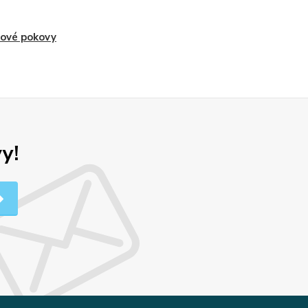
ové pokovy
y!