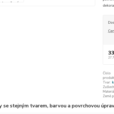
dekorat
Dos
Cen
33
27,
Číslo
produkt
Tvar:
k
Zušlech
Materiá
Země p
y se stejným tvarem, barvou a povrchovou úpravo