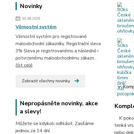
Novinky
30.08.2025
Věrnostní systém
Věrnostní systém pro registrované
maloobchodní zákazníky. Registrační sleva
3% Sleva je registrovanému a následně i
potvrzenému maloobchodnímu zákazn...
číst celé
Zobrazit všechny novinky
Kompl
Nepropásněte novinky, akce
Komple
a slevy!
K pokove
Můžete se kdykoli odhlásit. Zasíláme
tenká vrs
jednou za 14 dní.
nebo deko