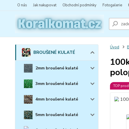
O nás
Jak nakupovat
Obchodní podmínky
Fotogalerie
Úvod
BROUŠENÉ KULATÉ
100k
2mm broušené kulaté
polo
3mm broušené kulaté
TOP prod
4mm broušené kulaté
5mm broušené kulaté