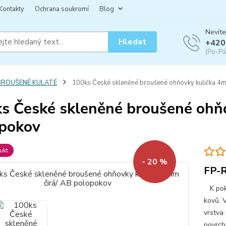
Kontakty
Ochrana soukromí
Blog
Nevíte
Hledat
+420
(Po-Pá
BROUŠENÉ KULATÉ
100ks České skleněné broušené ohňovky kulička 4
s České skleněné broušené ohňo
pokov
ukt
- 20 %
FP-
K poko
kovů. 
vrstva
povrch