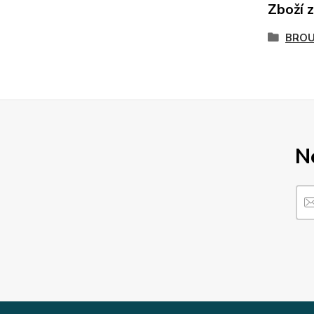
Zboží 
BROU
N