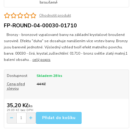
Ohodnotit produkt
FP-ROUND-04-00030-01710
Bronzy - bronzové vypalované barvy na základní krystalové broušené
surovině. Efektu "duha" se dosahuje nanášením více vrstev barvy. Bronzy
jsou barevně jednotné. Výsledný vzhled tvoří efekt matného povrchu.
barva: 00030 - čirá, krystal,zušlechtění: 01710 - bronz světle zlatý matný,1
balení obsahu...
celý popis
Dostupnost
Skladem 28 ks
Cena před
44 Kč
slevou
35,20 Kč
/
ks
29,09 Kč
bez DPH
Přidat do košíku