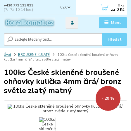
0
ks
+420 773 131 831
CZK
za
0 Kč
(Po-Pá, 10-14 hod.)
Menu
Hledat
Úvod
BROUŠENÉ KULATÉ
100ks České skleněné broušené ohňovky
kulička 4mm čirá/ bronz světle zlatý matný
100ks České skleněné broušené
ohňovky kulička 4mm čirá/ bronz
světle zlatý matný
- 20 %