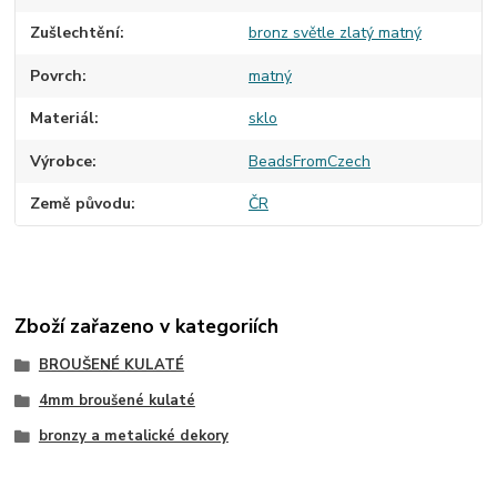
Zušlechtění
bronz světle zlatý matný
Povrch
matný
Materiál
sklo
Výrobce
BeadsFromCzech
Země původu
ČR
Zboží zařazeno v kategoriích
BROUŠENÉ KULATÉ
4mm broušené kulaté
bronzy a metalické dekory