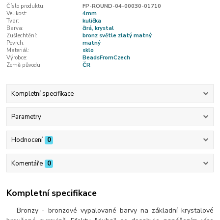
Číslo produktu:
FP-ROUND-04-00030-01710
Velikost:
4mm
Tvar:
kulička
Barva:
čirá, krystal
Zušlechtění:
bronz světle zlatý matný
Povrch:
matný
Materiál:
sklo
Výrobce:
BeadsFromCzech
Země původu:
ČR
Kompletní specifikace
Parametry
Hodnocení
0
Komentáře
0
Kompletní specifikace
Bronzy - bronzové vypalované barvy na základní krystalové