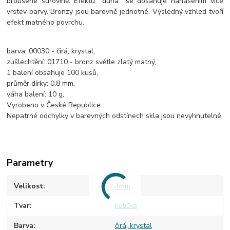
broušené surovině. Efektu "duha" se dosahuje nanášením více
vrstev barvy. Bronzy jsou barevně jednotné. Výsledný vzhled tvoří
efekt matného povrchu.
barva: 00030 - čirá, krystal,
zušlechtění: 01710 - bronz světle zlatý matný,
1 balení obsahuje 100 kusů,
průměr dírky: 0.8 mm,
váha balení: 10 g,
Vyrobeno v České Republice.
Nepatrné odchylky v barevných odstínech skla jsou nevyhnutelné.
Parametry
Velikost
4mm
Tvar
kulička
Barva
čirá, krystal