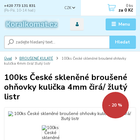
0
ks
+420 773 131 831
CZK
za
0 Kč
(Po-Pá, 10-14 hod.)
Menu
Hledat
Úvod
BROUŠENÉ KULATÉ
100ks České skleněné broušené ohňovky
kulička 4mm čirá/ žlutý listr
100ks České skleněné broušené
ohňovky kulička 4mm čirá/ žlutý
listr
- 20 %