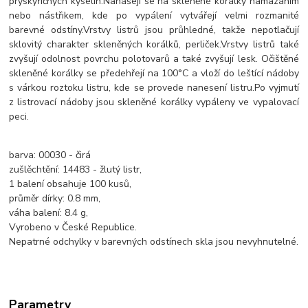
pryskyřičných kyselin.
Nanášejí se na skleněné korálky namazáním
nebo nástřikem, kde po vypálení vytvářejí velmi rozmanité
barevné odstíny.
Vrstvy listrů jsou průhledné, takže nepotlačují
sklovitý charakter skleněných korálků, perliček.
Vrstvy listrů také
zvyšují odolnost povrchu polotovarů a také zvyšují lesk.
O
čištěné
skleněné korálky se předehřejí na 100°C a vloží do leštící nádoby
s várkou roztoku listru, kde se provede nanesení listru.
Po vyjmutí
z listrovací nádoby jsou skleněné korálky vypáleny ve vypalovací
peci.
barva: 00030 - čirá
zušlěchtění: 14483 - žlutý listr,
1 balení obsahuje 100 kusů,
průměr dírky: 0.8 mm,
váha balení: 8.4 g,
Vyrobeno v České Republice.
Nepatrné odchylky v barevných odstínech skla jsou nevyhnutelné.
Parametry