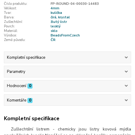
Číslo produktu:
FP-ROUND-04-00030-14483
Velikost:
4mm
Tvar:
kulička
Barva:
čirá, krystal
Zušlechtění:
žlutý listr
Povrch:
lesklý
Materiál:
sklo
Výrobce:
BeadsFromCzech
Země původu:
ČR
Kompletní specifikace
Parametry
Hodnocení
0
Komentáře
0
Kompletní specifikace
Zušlechtění listrem - chemicky jsou listry kovová mýdla