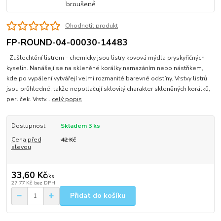
Ohodnotit produkt
FP-ROUND-04-00030-14483
Zušlechtění listrem - chemicky jsou listry kovová mýdla pryskyřičných
kyselin. Nanášejí se na skleněné korálky namazáním nebo nástřikem,
kde po vypálení vytvářejí velmi rozmanité barevné odstíny. Vrstvy listrů
jsou průhledné, takže nepotlačují sklovitý charakter skleněných korálků,
perliček. Vrstv...
celý popis
Dostupnost
Skladem 3 ks
Cena před
42 Kč
slevou
33,60 Kč
/
ks
27,77 Kč
bez DPH
Přidat do košíku