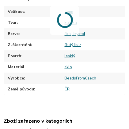
Velikost
4mm
Tvar
kulička
Barva
čirá, krystal
Zušlechtění
žlutý listr
Povrch
lesklý
Materiál
sklo
Výrobce
BeadsFromCzech
Země původu
ČR
Zboží zařazeno v kategoriích