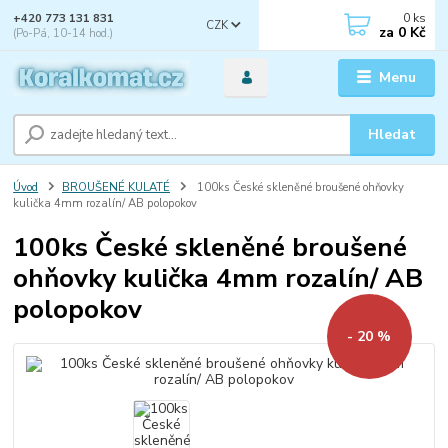
0
ks
+420 773 131 831
CZK
za
0 Kč
(Po-Pá, 10-14 hod.)
Menu
Hledat
Úvod
BROUŠENÉ KULATÉ
100ks České skleněné broušené ohňovky
kulička 4mm rozalín/ AB polopokov
100ks České skleněné broušené
ohňovky kulička 4mm rozalín/ AB
polopokov
- 20 %