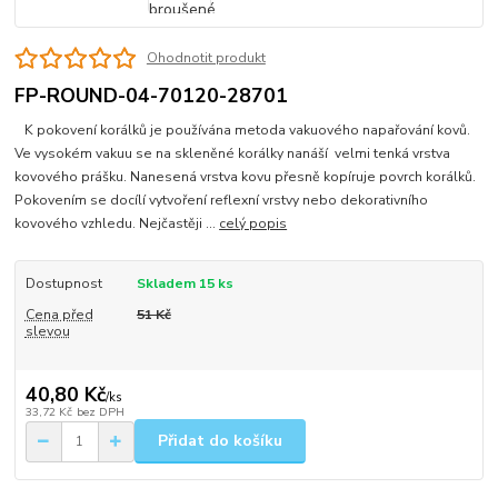
Ohodnotit produkt
FP-ROUND-04-70120-28701
K pokovení korálků je používána metoda vakuového napařování kovů.
Ve vysokém vakuu se na skleněné korálky nanáší velmi tenká vrstva
kovového prášku. Nanesená vrstva kovu přesně kopíruje povrch korálků.
Pokovením se docílí vytvoření reflexní vrstvy nebo dekorativního
kovového vzhledu. Nejčastěji ...
celý popis
Dostupnost
Skladem 15 ks
Cena před
51 Kč
slevou
40,80 Kč
/
ks
33,72 Kč
bez DPH
Přidat do košíku