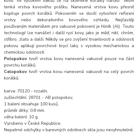
kovů. Ve vysokém vakuu se na skleněné korálky nanáší velmi
tenká vrstva kovového prášku. Nanesená vrstva kovu přesně
kopíruje povrch korálků. Pokovením se docílí vytvoření reflexní
vrstvy nebo dekorativního kovového vzhledu. Nejčastěji
používaným materiálem pro vakuové pokovení je hliník (Al). Touto
technologií lze nanášet i další ryzí kovy, jako je měď, nikl, chróm,
stříbro, zlato a další. Někdy se pro zvýšení trvanlivosti a odolnosti
pokovu aplikují povrchové krycí laky s vysokou mechanickou a
chemickou odolností.
Polopokov
tvoří vrstva kovu nanesená vakuově pouze na část
povrchu korálků.
Celopokov
tvoří vrstva kovu nanesená vakuově na celý povrch
korálků.
barva: 70120 - rozalín,
zušlechtění: 28701 - AB polopokov,
1 balení obsahuje 100 kusů,
průměr dírky: 0.8 mm,
váha balení: 10 g,
Vyrobeno v České Republice.
Nepatrné odchylky v barevných odstínech skla jsou nevyhnutelné.