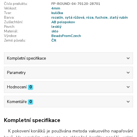
Číslo produktu:
FP-ROUND-04-70120-28701
Velikost:
4mm
Tvar:
kulička
Barva:
rozalín, sytá růžová, róza, fuchsie, zlatý rubín
Zušlechtění:
AB polopokov
Povrch:
lesklý
Materiál:
sklo
Výrobce:
BeadsFromCzech
Země původu:
ČR
Kompletní specifikace
Parametry
Hodnocení
0
Komentáře
0
Kompletní specifikace
K pokovení korálků je používána metoda vakuového napařování