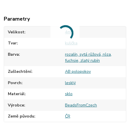
Parametry
Velikost
4mm
Tvar
kulička
Barva
rozalín, sytá růžová, róza,
fuchsie, zlatý rubín
Zušlechtění
AB polopokov
Povrch
lesklý
Materiál
sklo
Výrobce
BeadsFromCzech
Země původu
ČR