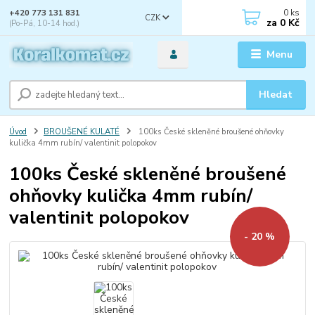
0
ks
+420 773 131 831
CZK
za
0 Kč
(Po-Pá, 10-14 hod.)
Menu
Hledat
Úvod
BROUŠENÉ KULATÉ
100ks České skleněné broušené ohňovky
kulička 4mm rubín/ valentinit polopokov
100ks České skleněné broušené
ohňovky kulička 4mm rubín/
valentinit polopokov
- 20 %