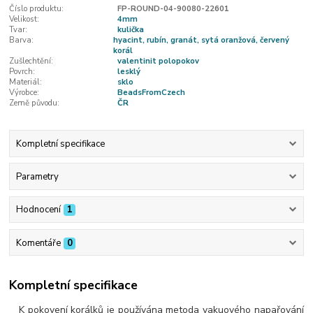
Číslo produktu:
FP-ROUND-04-90080-22601
Velikost:
4mm
Tvar:
kulička
Barva:
hyacint, rubín, granát, sytá oranžová, červený
korál
Zušlechtění:
valentinit polopokov
Povrch:
lesklý
Materiál:
sklo
Výrobce:
BeadsFromCzech
Země původu:
ČR
Kompletní specifikace
Parametry
Hodnocení
1
Komentáře
0
Kompletní specifikace
K pokovení korálků je používána metoda vakuového napařování