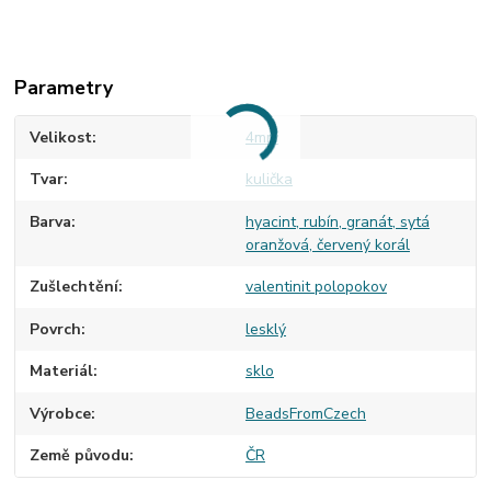
Parametry
Velikost
4mm
Tvar
kulička
Barva
hyacint, rubín, granát, sytá
oranžová, červený korál
Zušlechtění
valentinit polopokov
Povrch
lesklý
Materiál
sklo
Výrobce
BeadsFromCzech
Země původu
ČR