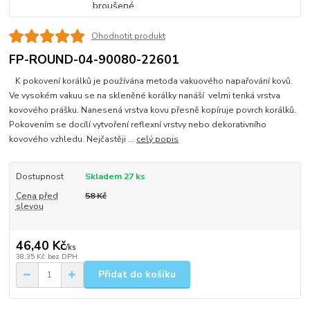
Ohodnotit produkt
FP-ROUND-04-90080-22601
K pokovení korálků je používána metoda vakuového napařování kovů.
Ve vysokém vakuu se na skleněné korálky nanáší velmi tenká vrstva
kovového prášku. Nanesená vrstva kovu přesně kopíruje povrch korálků.
Pokovením se docílí vytvoření reflexní vrstvy nebo dekorativního
kovového vzhledu. Nejčastěji ...
celý popis
Dostupnost
Skladem 27 ks
Cena před
58 Kč
slevou
46,40 Kč
/
ks
38,35 Kč
bez DPH
Přidat do košíku