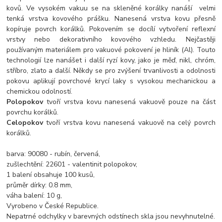
kovů. Ve vysokém vakuu se na skleněné korálky nanáší velmi
tenká vrstva kovového prášku. Nanesená vrstva kovu přesně
kopíruje povrch korálků. Pokovením se docílí vytvoření reflexní
vrstvy nebo dekorativního kovového vzhledu. Nejčastěji
používaným materiálem pro vakuové pokovení je hliník (Al). Touto
technologií lze nanášet i další ryzí kovy, jako je měď, nikl, chróm,
stříbro, zlato a další. Někdy se pro zvýšení trvanlivosti a odolnosti
pokovu aplikují povrchové krycí laky s vysokou mechanickou a
chemickou odolností.
Polopokov
tvoří vrstva kovu nanesená vakuově pouze na část
povrchu korálků.
Celopokov
tvoří vrstva kovu nanesená vakuově na celý povrch
korálků.
barva: 90080 - rubín, červená,
zušlechtění: 22601 - valentinit polopokov,
1 balení obsahuje 100 kusů,
průměr dírky: 0.8 mm,
váha balení: 10 g,
Vyrobeno v České Republice.
Nepatrné odchylky v barevných odstínech skla jsou nevyhnutelné.