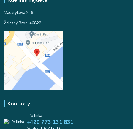
Kde nás najdete
Masarykova 246
Železný Brod, 46822
Kontakty
Info linka
+420 773 131 831
(Po-Pá, 10-14 hod.)