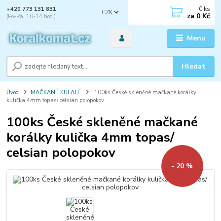
0
ks
+420 773 131 831
CZK
za
0 Kč
(Po-Pá, 10-14 hod.)
Menu
Hledat
Úvod
MAČKANÉ KULATÉ
100ks České skleněné mačkané korálky
kulička 4mm topas/ celsian polopokov
100ks České skleněné mačkané
korálky kulička 4mm topas/
celsian polopokov
- 20 %