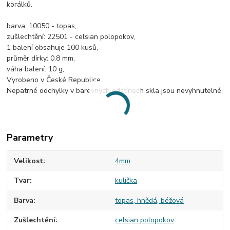
korálků.
barva: 10050 - topas,
zušlechtění: 22501 - celsian polopokov,
1 balení obsahuje 100 kusů,
průměr dírky: 0.8 mm,
váha balení: 10 g,
Vyrobeno v České Republice.
Nepatrné odchylky v barevných odstínech skla jsou nevyhnutelné.
Parametry
Velikost
4mm
Tvar
kulička
Barva
topas, hnědá, béžová
Zušlechtění
celsian polopokov