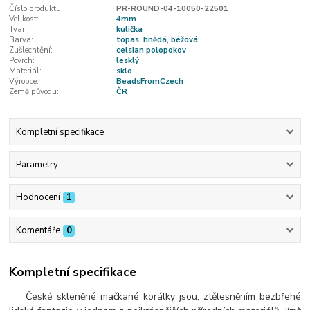
Číslo produktu:
PR-ROUND-04-10050-22501
Velikost:
4mm
Tvar:
kulička
Barva:
topas, hnědá, béžová
Zušlechtění:
celsian polopokov
Povrch:
lesklý
Materiál:
sklo
Výrobce:
BeadsFromCzech
Země původu:
ČR
Kompletní specifikace
Parametry
Hodnocení
1
Komentáře
0
Kompletní specifikace
České skleněné mačkané korálky jsou, ztělesněním bezbřehé