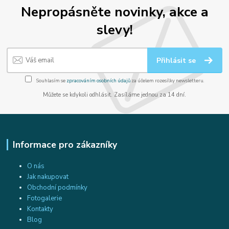
Nepropásněte novinky, akce a
slevy!
Přihlásit se
Souhlasím se
zpracováním osobních údajů
za účelem rozesílky newsletteru.
Můžete se kdykoli odhlásit. Zasíláme jednou za 14 dní.
Informace pro zákazníky
O nás
Jak nakupovat
Obchodní podmínky
Fotogalerie
Kontakty
Blog