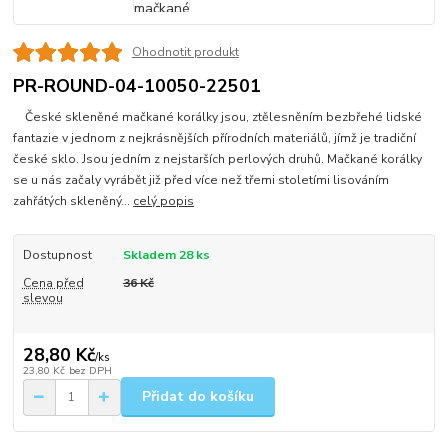
Ohodnotit produkt
PR-ROUND-04-10050-22501
České skleněné mačkané korálky jsou, ztělesněním bezbřehé lidské
fantazie v jednom z nejkrásnějších přírodních materiálů, jímž je tradiční
české sklo. Jsou jedním z nejstarších perlových druhů. Mačkané korálky
se u nás začaly vyrábět již před více než třemi stoletími lisováním
zahřátých skleněný...
celý popis
Dostupnost
Skladem 28 ks
Cena před
36 Kč
slevou
28,80 Kč
/
ks
23,80 Kč
bez DPH
Přidat do košíku