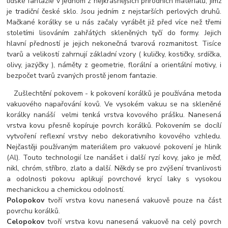
lidské fantazie v jednom z nejkrásnějších přírodních materiálů, jímž
je tradiční české sklo. Jsou jedním z nejstarších perlových druhů.
Mačkané korálky se u nás začaly vyrábět již před více než třemi
stoletími lisováním zahřátých skleněných tyčí do formy. Jejich
hlavní předností je jejich nekonečná tvarová rozmanitost. Tisíce
tvarů a velikostí zahrnují základní vzory ( kuličky, kostičky, srdíčka,
olivy, jazýčky ), náměty z geometrie, florální a orientální motivy, i
bezpočet tvarů zvaných prostě jenom fantazie.
Zušlechtění pokovem - k pokovení korálků je používána metoda
vakuového napařování kovů. Ve vysokém vakuu se na skleněné
korálky nanáší velmi tenká vrstva kovového prášku. Nanesená
vrstva kovu přesně kopíruje povrch korálků. Pokovením se docílí
vytvoření reflexní vrstvy nebo dekorativního kovového vzhledu.
Nejčastěji používaným materiálem pro vakuové pokovení je hliník
(Al). Touto technologií lze nanášet i další ryzí kovy, jako je měď,
nikl, chróm, stříbro, zlato a další. Někdy se pro zvýšení trvanlivosti
a odolnosti pokovu aplikují povrchové krycí laky s vysokou
mechanickou a chemickou odolností.
Polopokov
tvoří vrstva kovu nanesená vakuově pouze na část
povrchu korálků.
Celopokov
tvoří vrstva kovu nanesená vakuově na celý povrch