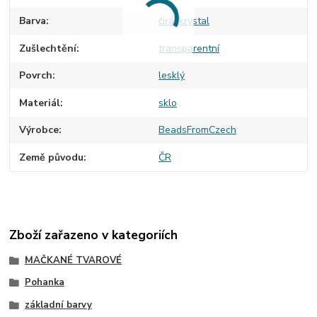
Barva
čirá, krystal
Zušlechtění
transparentní
Povrch
lesklý
Materiál
sklo
Výrobce
BeadsFromCzech
Země původu
ČR
Zboží zařazeno v kategoriích
MAČKANÉ TVAROVÉ
Pohanka
základní barvy