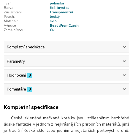
Tvar:
pohanka
Barva:
čirá, krystal
Zušlechtění:
transparentní
Povrch:
lesklý
Materiál:
sklo
Výrobce:
BeadsFromCzech
Země původu:
ČR
Kompletní specifikace
Parametry
Hodnocení
0
Komentáře
0
Kompletní specifikace
České skleněné mačkané korálky jsou, ztělesněním bezbřehé
lidské fantazie v jednom z nejkrásnějších přírodních materiálů, jímž
je tradiční české sklo. Jsou jedním z nejstarších perlových druhů.