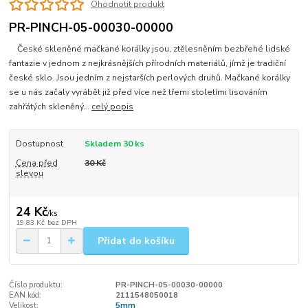
Ohodnotit produkt
PR-PINCH-05-00030-00000
České skleněné mačkané korálky jsou, ztělesněním bezbřehé lidské
fantazie v jednom z nejkrásnějších přírodních materiálů, jímž je tradiční
české sklo. Jsou jedním z nejstarších perlových druhů. Mačkané korálky
se u nás začaly vyrábět již před více než třemi stoletími lisováním
zahřátých skleněný...
celý popis
Dostupnost
Skladem 30 ks
Cena před
30 Kč
slevou
24 Kč
/
ks
19,83 Kč
bez DPH
Přidat do košíku
Číslo produktu:
PR-PINCH-05-00030-00000
EAN kód:
2111548050018
Velikost:
5mm