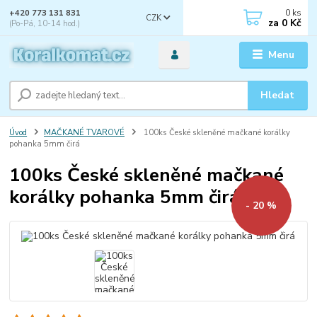
0
ks
+420 773 131 831
CZK
za
0 Kč
(Po-Pá, 10-14 hod.)
Menu
Hledat
Úvod
MAČKANÉ TVAROVÉ
100ks České skleněné mačkané korálky
pohanka 5mm čirá
100ks České skleněné mačkané
korálky pohanka 5mm čirá
- 20 %