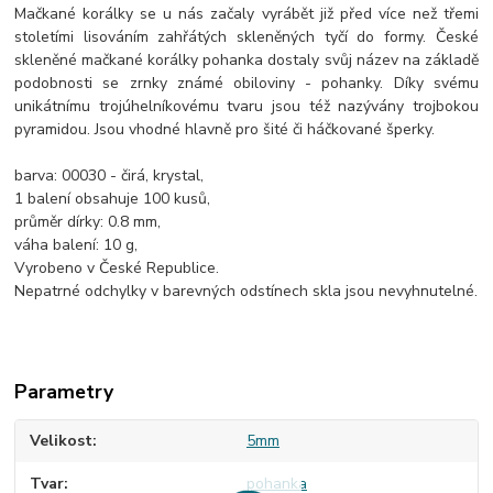
Mačkané korálky se u nás začaly vyrábět již před více než třemi
stoletími lisováním zahřátých skleněných tyčí do formy. České
skleněné mačkané korálky pohanka dostaly svůj název na základě
podobnosti se zrnky známé obiloviny - pohanky. Díky svému
unikátnímu trojúhelníkovému tvaru jsou též nazývány trojbokou
pyramidou. Jsou vhodné hlavně pro šité či háčkované šperky.
barva: 00030 - čirá, krystal,
1 balení obsahuje 100 kusů,
průměr dírky: 0.8 mm,
váha balení: 10 g,
Vyrobeno v České Republice.
Nepatrné odchylky v barevných odstínech skla jsou nevyhnutelné.
Parametry
Velikost
5mm
Tvar
pohanka