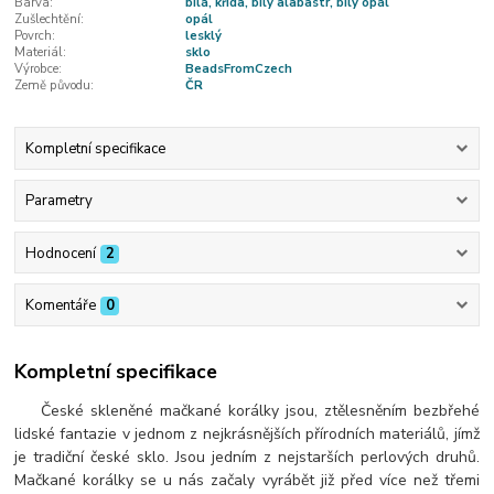
Barva:
bílá, křída, bílý alabastr, bílý opál
Zušlechtění:
opál
Povrch:
lesklý
Materiál:
sklo
Výrobce:
BeadsFromCzech
Země původu:
ČR
Kompletní specifikace
Parametry
Hodnocení
2
Komentáře
0
Kompletní specifikace
České skleněné mačkané korálky jsou, ztělesněním bezbřehé
lidské fantazie v jednom z nejkrásnějších přírodních materiálů, jímž
je tradiční české sklo. Jsou jedním z nejstarších perlových druhů.
Mačkané korálky se u nás začaly vyrábět již před více než třemi