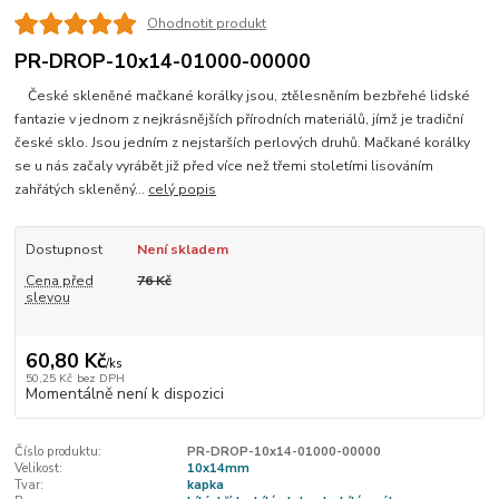
Ohodnotit produkt
PR-DROP-10x14-01000-00000
České skleněné mačkané korálky jsou, ztělesněním bezbřehé lidské
fantazie v jednom z nejkrásnějších přírodních materiálů, jímž je tradiční
české sklo. Jsou jedním z nejstarších perlových druhů. Mačkané korálky
se u nás začaly vyrábět již před více než třemi stoletími lisováním
zahřátých skleněný...
celý popis
Dostupnost
Není skladem
Cena před
76 Kč
slevou
60,80 Kč
/
ks
50,25 Kč
bez DPH
Momentálně není k dispozici
Číslo produktu:
PR-DROP-10x14-01000-00000
Velikost:
10x14mm
Tvar:
kapka