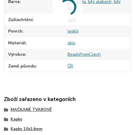
Barva
bílá, křída, bílý alabastr, bílý
opál
Zušlechtění
opál
Povrch
lesklý
Materiál
sklo
Výrobce
BeadsFromCzech
Země původu
ČR
Zboží zařazeno v kategoriích
MAČKANÉ TVAROVÉ
Kapky
Kapky 10x14mm