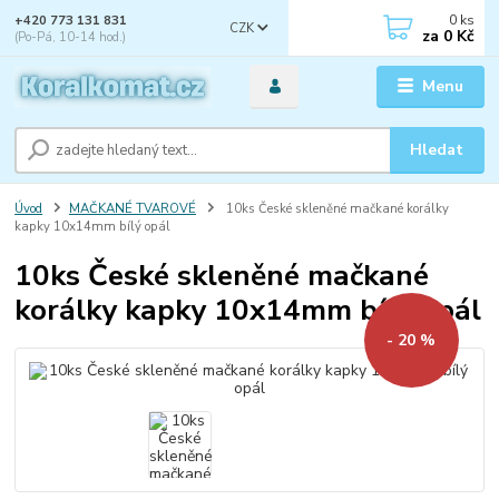
0
ks
+420 773 131 831
CZK
za
0 Kč
(Po-Pá, 10-14 hod.)
Menu
Hledat
Úvod
MAČKANÉ TVAROVÉ
10ks České skleněné mačkané korálky
kapky 10x14mm bílý opál
10ks České skleněné mačkané
korálky kapky 10x14mm bílý opál
- 20 %