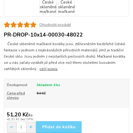
Ohodnotit produkt
PR-DROP-10x14-00030-48022
České skleněné mačkané korálky jsou, ztělesněním bezbřehé lidské
fantazie v jednom z nejkrásnějších přírodních materiálů, jímž je tradiční
české sklo. Jsou jedním z nejstarších perlových druhů. Mačkané korálky
se u nás začaly vyrábět již před více než třemi stoletími lisováním
zahřátých skleněný...
celý popis
Dostupnost
Skladem 4 ks
Cena před
64 Kč
slevou
51,20 Kč
/
ks
42,31 Kč
bez DPH
Přidat do košíku