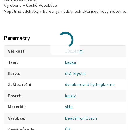
Vyrobeno v České Republice.
Nepatrné odchylky v barevných odstínech skla jsou nevyhnutelné.
Parametry
Velikost
10x14mm
Tvar
kapka
Barva
čirá, krystal
Zušlechtění
dvoubarevná hydroglazura
Povrch
lesklý
Materiál
sklo
Výrobce
BeadsFromCzech
Země původu
ČR