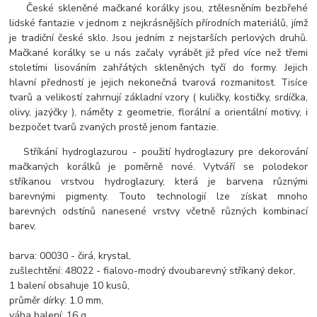
České skleněné mačkané korálky jsou, ztělesněním bezbřehé
lidské fantazie v jednom z nejkrásnějších přírodních materiálů, jímž
je tradiční české sklo. Jsou jedním z nejstarších perlových druhů.
Mačkané korálky se u nás začaly vyrábět již před více než třemi
stoletími lisováním zahřátých skleněných tyčí do formy. Jejich
hlavní předností je jejich nekonečná tvarová rozmanitost. Tisíce
tvarů a velikostí zahrnují základní vzory ( kuličky, kostičky, srdíčka,
olivy, jazýčky ), náměty z geometrie, florální a orientální motivy, i
bezpočet tvarů zvaných prostě jenom fantazie.
Stříkání hydroglazurou - použití hydroglazury pre dekorování
mačkaných korálků je poměrně nové. Vytváří se polodekor
stříkanou vrstvou hydroglazury, která je barvena různými
barevnými pigmenty. Touto technologií lze získat mnoho
barevných odstínů nanesené vrstvy včetně různých kombinací
barev.
barva: 00030 - čirá, krystal,
zušlechtění: 48022 - fialovo-modrý dvoubarevný stříkaný dekor,
1 balení obsahuje 10 kusů,
průměr dírky: 1.0 mm,
váha balení: 16 g,