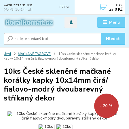
0
ks
+420 773 131 831
CZK
za
0 Kč
(Po-Pá, 10-14 hod.)
Menu
Hledat
Úvod
MAČKANÉ TVAROVÉ
10ks České skleněné mačkané korálky
kapky 10x14mm čirá/ fialovo-modrý dvoubarevný stříkaný dekor
10ks České skleněné mačkané
korálky kapky 10x14mm čirá/
fialovo-modrý dvoubarevný
stříkaný dekor
- 20 %