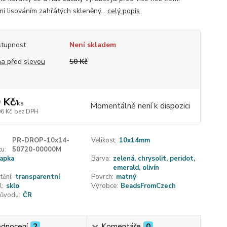
mi lisováním zahřátých skleněný...
celý popis
tupnost
Není skladem
a před slevou
50 Kč
 Kč
/
ks
Momentálně není k dispozici
06 Kč
bez DPH
PR-DROP-10x14-
Velikost:
10x14mm
u:
50720-00000M
apka
Barva:
zelená, chrysolit, peridot,
emerald, olivín
tění:
transparentní
Povrch:
matný
l:
sklo
Výrobce:
BeadsFromCzech
ůvodu:
ČR
dnocení
2
Komentáře
0