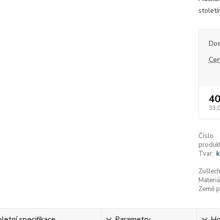
století
Dos
Cen
40
33,
Číslo
produkt
Tvar:
k
Zušlech
Materiá
Země p
etní specifikace
Parametry
Ho