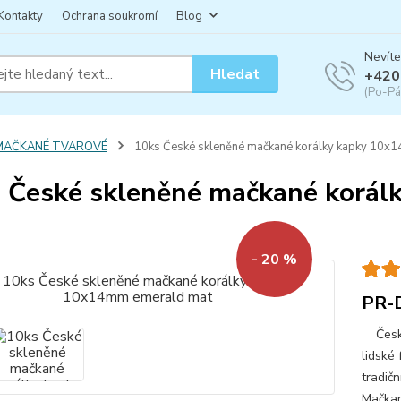
Kontakty
Ochrana soukromí
Blog
Nevíte
Hledat
+420
(Po-Pá
MAČKANÉ TVAROVÉ
10ks České skleněné mačkané korálky kapky 10x
 České skleněné mačkané korá
- 20 %
PR-
České 
lidské 
tradičn
Mačkan