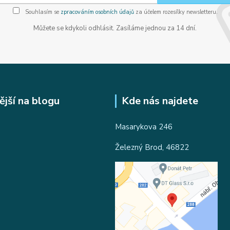
Souhlasím se
zpracováním osobních údajů
za účelem rozesílky newsletteru.
Můžete se kdykoli odhlásit. Zasíláme jednou za 14 dní.
ější na blogu
Kde nás najdete
Masarykova 246
Železný Brod, 46822