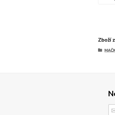
Zboží 
MAČK
N