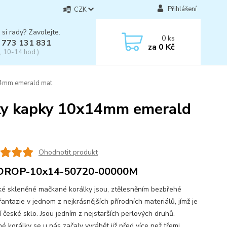
Přihlášení
CZK
 si rady? Zavolejte.
0
ks
 773 131 831
za
0 Kč
, 10-14 hod.)
14mm emerald mat
lky kapky 10x14mm emerald
Ohodnotit produkt
DROP-10x14-50720-00000M
skleněné mačkané korálky jsou, ztělesněním bezbřehé
fantazie v jednom z nejkrásnějších přírodních materiálů, jímž je
í české sklo. Jsou jedním z nejstarších perlových druhů.
é korálky se u nás začaly vyrábět již před více než třemi