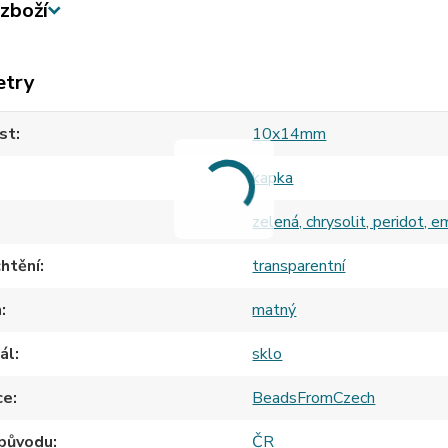
zboží
etry
st
10x14mm
kapka
zelená, chrysolit, peridot, em
htění
transparentní
h
matný
ál
sklo
ce
BeadsFromCzech
původu
ČR