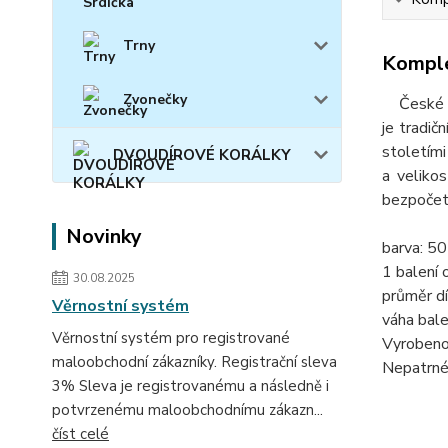
Trny
Komple
Zvonečky
České skl
je tradič
stoletími
DVOUDÍROVÉ KORÁLKY
a velikos
bezpočet 
Novinky
barva: 5
1 balení 
30.08.2025
průměr dí
Věrnostní systém
váha bale
Věrnostní systém pro registrované
Vyrobeno
maloobchodní zákazníky. Registrační sleva
Nepatrné 
3% Sleva je registrovanému a následně i
potvrzenému maloobchodnímu zákazn...
číst celé