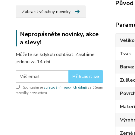
Původ 
Zobrazit všechny novinky
Param
Nepropásněte novinky, akce
Veliko
a slevy!
Tvar
Můžete se kdykoli odhlásit. Zasíláme
jednou za 14 dní.
Barva
Přihlásit se
Zušlec
Souhlasím se
zpracováním osobních údajů
za účelem
Povrc
rozesílky newsletteru.
Materi
Výrob
Země 