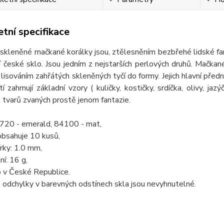
tní specifikace
eněné mačkané korálky jsou, ztělesněním bezbřehé lidské fantaz
ní české sklo. Jsou jedním z nejstarších perlových druhů. Mačkan
 lisováním zahřátých skleněných tyčí do formy. Jejich hlavní předn
tí zahrnují základní vzory ( kuličky, kostičky, srdíčka, olivy, jaz
tvarů zvaných prostě jenom fantazie.
0720 - emerald, 84100 - mat,
obsahuje 10 kusů,
rky: 1.0 mm,
ní: 16 g,
 v České Republice.
odchylky v barevných odstínech skla jsou nevyhnutelné.