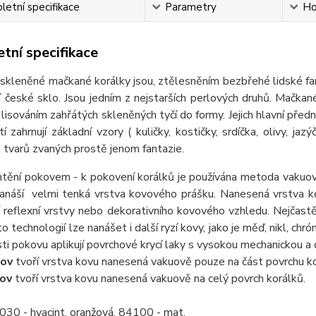
etní specifikace
Parametry
Ho
tní specifikace
eněné mačkané korálky jsou, ztělesněním bezbřehé lidské fantaz
ní české sklo. Jsou jedním z nejstarších perlových druhů. Mačkan
 lisováním zahřátých skleněných tyčí do formy. Jejich hlavní předn
tí zahrnují základní vzory ( kuličky, kostičky, srdíčka, olivy, jaz
tvarů zvaných prostě jenom fantazie.
ění pokovem - k pokovení korálků je používána metoda vakuov
nanáší velmi tenká vrstva kovového prášku. Nanesená vrstva ko
 reflexní vrstvy nebo dekorativního kovového vzhledu. Nejčastě
o technologií lze nanášet i další ryzí kovy, jako je měď, nikl, chr
ti pokovu aplikují povrchové krycí laky s vysokou mechanickou a
ov
tvoří vrstva kovu nanesená vakuově pouze na část povrchu ko
ov
tvoří vrstva kovu nanesená vakuově na celý povrch korálků.
030 - hyacint, oranžová, 84100 - mat,