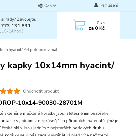
Přihlášení
CZK
 si rady? Zavolejte.
0
ks
 773 131 831
za
0 Kč
, 10-14 hod.)
4mm hyacint/ AB polopokov mat
ky kapky 10x14mm hyacint/
Ohodnotit produkt
DROP-10x14-90030-28701M
skleněné mačkané korálky jsou, ztělesněním bezbřehé
fantazie v jednom z nejkrásnějších přírodních materiálů, jímž je
í české sklo. Jsou jedním z nejstarších perlových druhů.
é korálky se u nás začaly vyrábět již před více než třemi