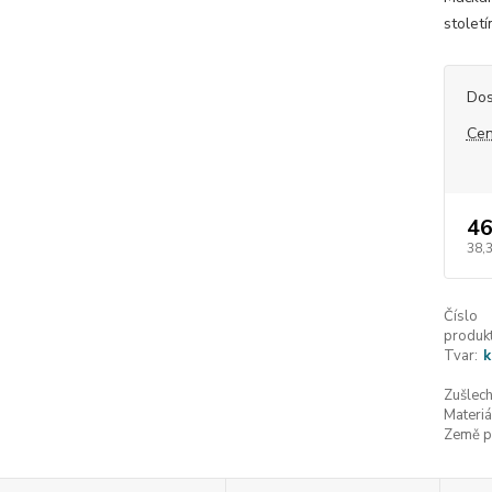
století
Dos
Cen
46
38,
Číslo
produkt
Tvar:
k
Zušlech
Materiá
Země p