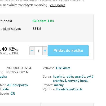
mi lisováním zahřátých skleněný...
celý popis
tupnost
Skladem 1 ks
a před slevou
58 Kč
,40 Kč
/
ks
Přidat do košíku
35 Kč
bez DPH
PR-DROP-10x14-
Velikost:
10x14mm
u:
90030-28701M
apka
Barva:
hyacint, rubín, granát, sytá
oranžová, červený korál
tění:
AB polopokov
Povrch:
matný
l:
sklo
Výrobce:
BeadsFromCzech
ůvodu:
ČR