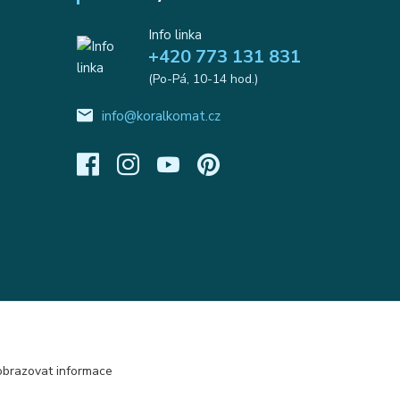
Info linka
+420 773 131 831
(Po-Pá, 10-14 hod.)
info@koralkomat.cz
obrazovat informace