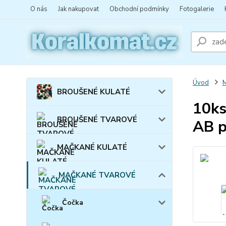
O nás
Jak nakupovat
Obchodní podmínky
Fotogalerie
Úvod
BROUŠENÉ KULATÉ
10ks
BROUŠENÉ TVAROVÉ
AB p
MAČKANÉ KULATÉ
MAČKANÉ TVAROVÉ
Čočka