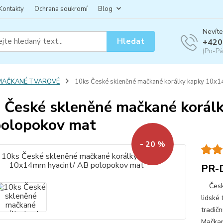
Kontakty
Ochrana soukromí
Blog
Nevíte
Hledat
+420
(Po-Pá
MAČKANÉ TVAROVÉ
10ks České skleněné mačkané korálky kapky 10x1
 České skleněné mačkané korál
olopokov mat
- 20 %
PR-
České 
lidské 
tradičn
Mačkan