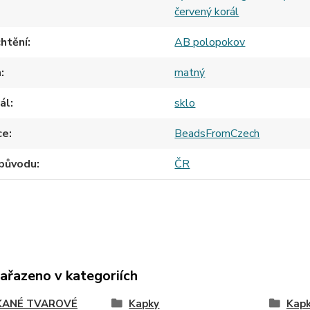
červený korál
htění
AB polopokov
h
matný
ál
sklo
ce
BeadsFromCzech
původu
ČR
zařazeno v kategoriích
ANÉ TVAROVÉ
Kapky
Kap