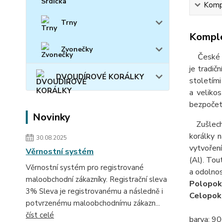
Kompl
Trny
Komple
Zvonečky
České skl
je tradič
DVOUDÍROVÉ KORÁLKY
stoletími
a velikos
bezpočet 
Novinky
Zušlecht
korálky 
30.08.2025
vytvoření
Věrnostní systém
(Al). Tout
Věrnostní systém pro registrované
a odolnos
maloobchodní zákazníky. Registrační sleva
Polopok
3% Sleva je registrovanému a následně i
Celopok
potvrzenému maloobchodnímu zákazn...
číst celé
barva: 90