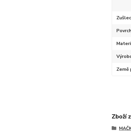
Zušlec
Povrc
Materi
Výrob
Země 
Zboží 
MAČK