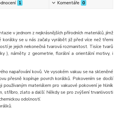
dnocení
1
Komentáře
0
ie v jednom z nejkrásnějších přírodních materiálů, jímž
é korálky se u nás začaly vyrábět již před více než třemi
ostí je jejich nekonečná tvarová rozmanitost. Tisíce tvarů
ýčky ), náměty z geometrie, florální a orientální motivy, i
ého napařování kovů. Ve vysokém vakuu se na skleněné
vu přesně kopíruje povrch korálků. Pokovením se docílí
ji používaným materiálem pro vakuové pokovení je hliník
óm, stříbro, zlato a další. Někdy se pro zvýšení trvanlivosti
 chemickou odolností.
rálků.