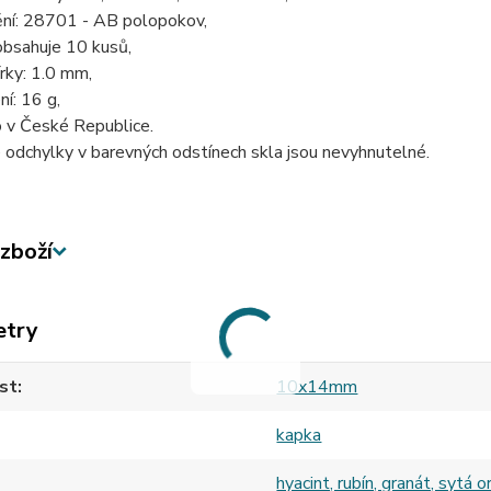
ění: 28701 - AB polopokov,
obsahuje 10 kusů,
rky: 1.0 mm,
ní: 16 g,
 v České Republice.
odchylky v barevných odstínech skla jsou nevyhnutelné.
zboží
etry
st
10x14mm
kapka
hyacint, rubín, granát, sytá 