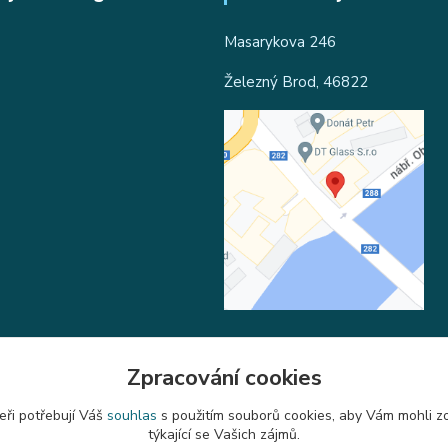
Masarykova 246
Železný Brod, 46822
Zpracování cookies
Upravit sběr cookies.
eři potřebují Váš
souhlas
s použitím souborů cookies, aby Vám mohli z
týkající se Vašich zájmů.