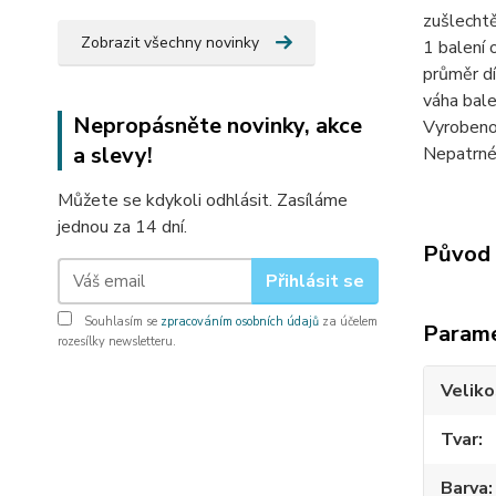
zušlecht
Zobrazit všechny novinky
1 balení 
průměr dí
váha bale
Nepropásněte novinky, akce
Vyrobeno
a slevy!
Nepatrné 
Můžete se kdykoli odhlásit. Zasíláme
jednou za 14 dní.
Původ 
Přihlásit se
Souhlasím se
zpracováním osobních údajů
za účelem
Param
rozesílky newsletteru.
Veliko
Tvar
Barva