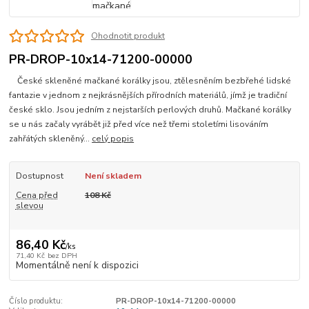
Ohodnotit produkt
PR-DROP-10x14-71200-00000
České skleněné mačkané korálky jsou, ztělesněním bezbřehé lidské
fantazie v jednom z nejkrásnějších přírodních materiálů, jímž je tradiční
české sklo. Jsou jedním z nejstarších perlových druhů. Mačkané korálky
se u nás začaly vyrábět již před více než třemi stoletími lisováním
zahřátých skleněný...
celý popis
Dostupnost
Není skladem
Cena před
108 Kč
slevou
86,40 Kč
/
ks
71,40 Kč
bez DPH
Momentálně není k dispozici
Číslo produktu:
PR-DROP-10x14-71200-00000