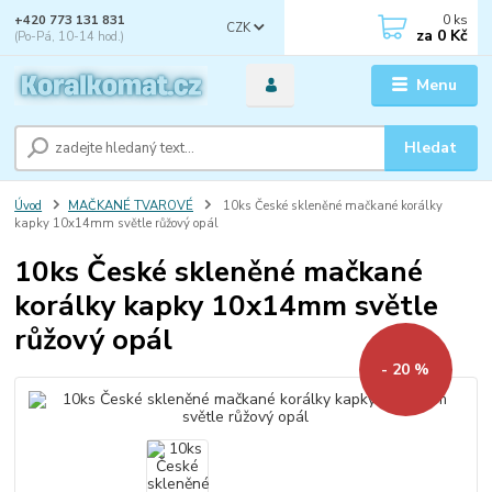
0
ks
+420 773 131 831
CZK
za
0 Kč
(Po-Pá, 10-14 hod.)
Menu
Hledat
Úvod
MAČKANÉ TVAROVÉ
10ks České skleněné mačkané korálky
kapky 10x14mm světle růžový opál
10ks České skleněné mačkané
korálky kapky 10x14mm světle
růžový opál
- 20 %