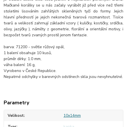
Mačkané korálky se u nás začaly vyrábět již před více než třemi
stoletími lisováním zahřátých skleněných tyčí do formy. Jejich
hlavní předností je jejich nekonečná tvarová rozmanitost. Tisíce
tvarů a velikostí zahrnují základní vzory ( kuličky, kostičky, srdíčka,
olivy, jazýčky ), náměty z geometrie, florální a orientální motivy, i
bezpočet tvarů zvaných prostě jenom fantazie.
barva: 71200 - světle růžový opál,
1 balení obsahuje 10 kusů,
průměr dírky: 1.0 mm,
váha balení: 16 g,
Vyrobeno v České Republice.
Nepatrné odchylky v barevných odstínech skla jsou nevyhnutelné.
Parametry
Velikost
10x14mm
Tvar
kapka