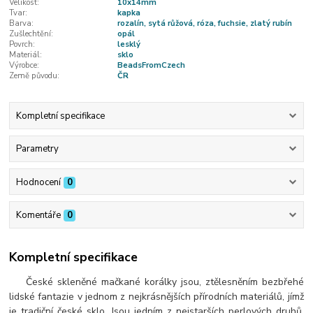
Velikost:
10x14mm
Tvar:
kapka
Barva:
rozalín, sytá růžová, róza, fuchsie, zlatý rubín
Zušlechtění:
opál
Povrch:
lesklý
Materiál:
sklo
Výrobce:
BeadsFromCzech
Země původu:
ČR
Kompletní specifikace
Parametry
Hodnocení
0
Komentáře
0
Kompletní specifikace
České skleněné mačkané korálky jsou, ztělesněním bezbřehé
lidské fantazie v jednom z nejkrásnějších přírodních materiálů, jímž
je tradiční české sklo. Jsou jedním z nejstarších perlových druhů.