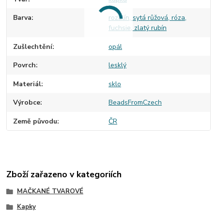
Barva
rozalín, sytá růžová, róza,
fuchsie, zlatý rubín
Zušlechtění
opál
Povrch
lesklý
Materiál
sklo
Výrobce
BeadsFromCzech
Země původu
ČR
Zboží zařazeno v kategoriích
MAČKANÉ TVAROVÉ
Kapky