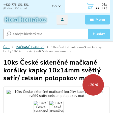
0
ks
+420 773 131 831
CZK
za
0 Kč
(Po-Pá, 10-14 hod.)
Menu
Hledat
Úvod
MAČKANÉ TVAROVÉ
10ks České skleněné mačkané korálky
kapky 10x14mm světlý safír/ celsian polopokov mat
10ks České skleněné mačkané
korálky kapky 10x14mm světlý
safír/ celsian polopokov mat
- 20 %