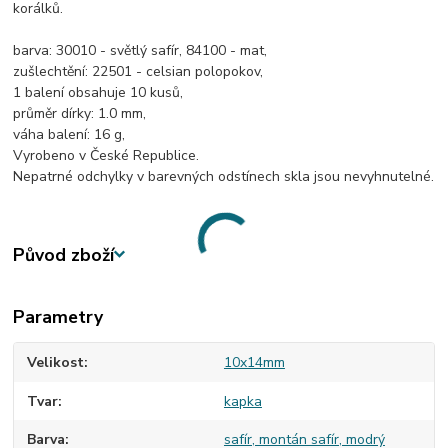
korálků.
barva: 30010 - světlý safír, 84100 - mat,
zušlechtění: 22501 - celsian polopokov,
1 balení obsahuje 10 kusů,
průměr dírky: 1.0 mm,
váha balení: 16 g,
Vyrobeno v České Republice.
Nepatrné odchylky v barevných odstínech skla jsou nevyhnutelné.
Původ zboží
Parametry
Velikost
10x14mm
Tvar
kapka
Barva
safír, montán safír, modrý