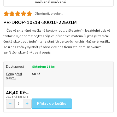
Ohodnotit produkt
PR-DROP-10x14-30010-22501M
České skleněné mačkané korálky jsou, ztělesněním bezbřehé lidské
fantazie v jednom z nejkrásnějších přírodních materiálů, jímž je tradiční
české sklo. Jsou jedním z nejstarších perlových druhů. Mačkané korálky
se u nás začaly vyrábět již před více než třemi stoletími lisováním
zahřátých skleněný...
celý popis
Dostupnost
Skladem 13 ks
Cena před
58 Kč
slevou
46,40 Kč
/
ks
38,35 Kč
bez DPH
Přidat do košíku