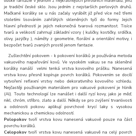
lidské fantazie v jednom z nejkrásnějších přírodních materiálů, jímž
je tradiční české sklo. Jsou jedním z nejstarších perlových druhů.
Mačkané korálky se u nás začaly vyrábět již před více než třemi
stoletími lisováním zahřátých skleněných tyčí do formy. Jejich
hlavní předností je jejich nekonečná tvarová rozmanitost. Tisíce
tvarů a velikostí zahrnují základní vzory ( kuličky, kostičky, srdíčka,
olivy, jazýčky ), náměty z geometrie, florální a orientální motivy, i
bezpočet tvarů zvaných prostě jenom fantazie.
Zušlechtění pokovem - k pokovení korálků je používána metoda
vakuového napařování kovů. Ve vysokém vakuu se na skleněné
korálky nanáší velmi tenká vrstva kovového prášku. Nanesená
vrstva kovu přesně kopíruje povrch korálků. Pokovením se docílí
vytvoření reflexní vrstvy nebo dekorativního kovového vzhledu.
Nejčastěji používaným materiálem pro vakuové pokovení je hliník
(Al). Touto technologií lze nanášet i další ryzí kovy, jako je měď,
nikl, chróm, stříbro, zlato a další. Někdy se pro zvýšení trvanlivosti
a odolnosti pokovu aplikují povrchové krycí laky s vysokou
mechanickou a chemickou odolností.
Polopokov
tvoří vrstva kovu nanesená vakuově pouze na část
povrchu korálků.
Celopokov
tvoří vrstva kovu nanesená vakuově na celý povrch