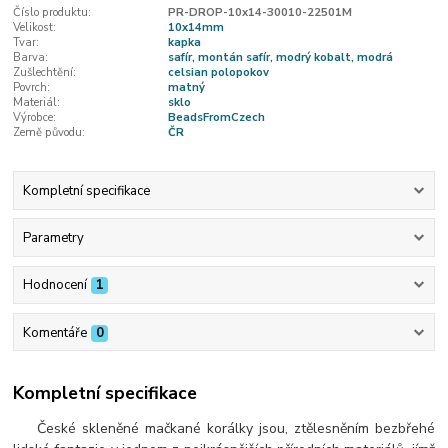
Číslo produktu:
PR-DROP-10x14-30010-22501M
Velikost:
10x14mm
Tvar:
kapka
Barva:
safír, montán safír, modrý kobalt, modrá
Zušlechtění:
celsian polopokov
Povrch:
matný
Materiál:
sklo
Výrobce:
BeadsFromCzech
Země původu:
ČR
Kompletní specifikace
Parametry
Hodnocení
1
Komentáře
0
Kompletní specifikace
České skleněné mačkané korálky jsou, ztělesněním bezbřehé