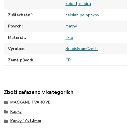
kobalt, modrá
Zušlechtění
celsian polopokov
Povrch
matný
Materiál
sklo
Výrobce
BeadsFromCzech
Země původu
ČR
Zboží zařazeno v kategoriích
MAČKANÉ TVAROVÉ
Kapky
Kapky 10x14mm