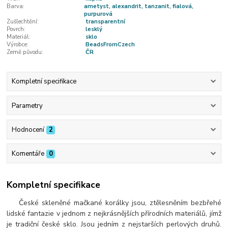
Barva:
ametyst, alexandrit, tanzanit, fialová,
purpurová
Zušlechtění:
transparentní
Povrch:
lesklý
Materiál:
sklo
Výrobce:
BeadsFromCzech
Země původu:
ČR
Kompletní specifikace
Parametry
Hodnocení
2
Komentáře
0
Kompletní specifikace
České skleněné mačkané korálky jsou, ztělesněním bezbřehé
lidské fantazie v jednom z nejkrásnějších přírodních materiálů, jímž
je tradiční české sklo. Jsou jedním z nejstarších perlových druhů.