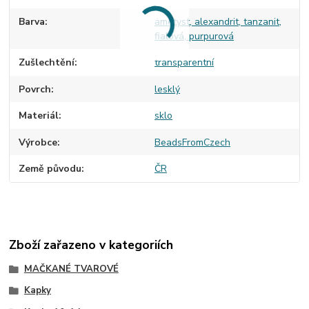
Barva
ametyst, alexandrit, tanzanit,
fialová, purpurová
Zušlechtění
transparentní
Povrch
lesklý
Materiál
sklo
Výrobce
BeadsFromCzech
Země původu
ČR
Zboží zařazeno v kategoriích
MAČKANÉ TVAROVÉ
Kapky