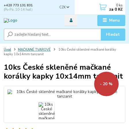
0
ks
+420 773 131 831
CZK
za
0 Kč
(Po-Pá, 10-14 hod.)
Menu
Hledat
Úvod
MAČKANÉ TVAROVÉ
10ks České skleněné mačkané korálky
kapky 10x14mm tanzanit
10ks České skleněné mačkané
korálky kapky 10x14mm tanzanit
- 20 %