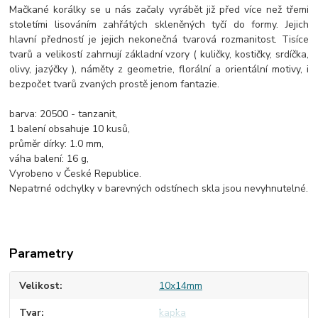
Mačkané korálky se u nás začaly vyrábět již před více než třemi
stoletími lisováním zahřátých skleněných tyčí do formy. Jejich
hlavní předností je jejich nekonečná tvarová rozmanitost. Tisíce
tvarů a velikostí zahrnují základní vzory ( kuličky, kostičky, srdíčka,
olivy, jazýčky ), náměty z geometrie, florální a orientální motivy, i
bezpočet tvarů zvaných prostě jenom fantazie.
barva: 20500 - tanzanit,
1 balení obsahuje 10 kusů,
průměr dírky: 1.0 mm,
váha balení: 16 g,
Vyrobeno v České Republice.
Nepatrné odchylky v barevných odstínech skla jsou nevyhnutelné.
Parametry
Velikost
10x14mm
Tvar
kapka