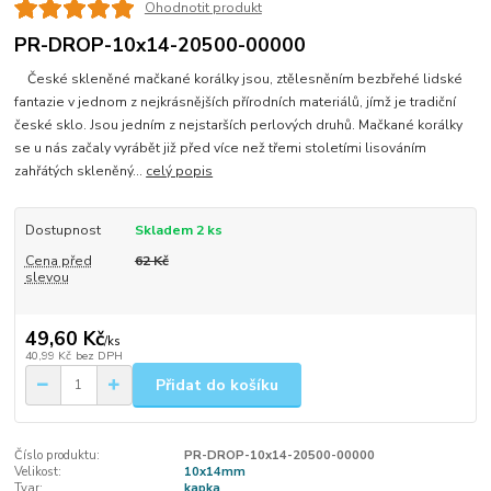
Ohodnotit produkt
PR-DROP-10x14-20500-00000
České skleněné mačkané korálky jsou, ztělesněním bezbřehé lidské
fantazie v jednom z nejkrásnějších přírodních materiálů, jímž je tradiční
české sklo. Jsou jedním z nejstarších perlových druhů. Mačkané korálky
se u nás začaly vyrábět již před více než třemi stoletími lisováním
zahřátých skleněný...
celý popis
Dostupnost
Skladem 2 ks
Cena před
62 Kč
slevou
49,60 Kč
/
ks
40,99 Kč
bez DPH
Přidat do košíku
Číslo produktu:
PR-DROP-10x14-20500-00000
Velikost:
10x14mm
Tvar:
kapka