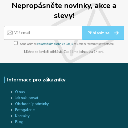
Nepropásněte novinky, akce a
slevy!
Přihlásit se
Souhlasím se
zpracováním osobních údajů
za účelem rozesílky newsletteru.
Můžete se kdykoli odhlásit. Zasíláme jednou za 14 dní.
Informace pro zákazníky
O nás
Jak nakupovat
Obchodní podmínky
Fotogalerie
Kontakty
Blog