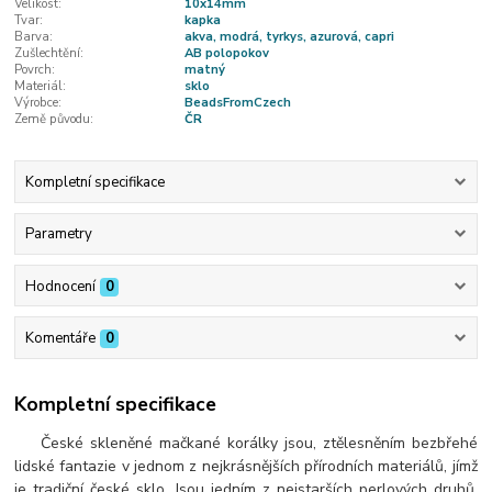
Velikost:
10x14mm
Tvar:
kapka
Barva:
akva, modrá, tyrkys, azurová, capri
Zušlechtění:
AB polopokov
Povrch:
matný
Materiál:
sklo
Výrobce:
BeadsFromCzech
Země původu:
ČR
Kompletní specifikace
Parametry
Hodnocení
0
Komentáře
0
Kompletní specifikace
České skleněné mačkané korálky jsou, ztělesněním bezbřehé
lidské fantazie v jednom z nejkrásnějších přírodních materiálů, jímž
je tradiční české sklo. Jsou jedním z nejstarších perlových druhů.