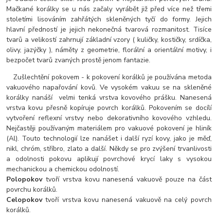
Mačkané korálky se u nás začaly vyrábět již před více než třemi
stoletími lisováním zahřátých skleněných tyčí do formy. Jejich
hlavní předností je jejich nekonečná tvarová rozmanitost. Tisíce
tvarů a velikostí zahrnují základní vzory ( kuličky, kostičky, srdíčka,
olivy, jazýčky ), náměty z geometrie, florální a orientální motivy, i
bezpočet tvarů zvaných prostě jenom fantazie.
Zušlechtění pokovem - k pokovení korálků je používána metoda
vakuového napařování kovů. Ve vysokém vakuu se na skleněné
korálky nanáší velmi tenká vrstva kovového prášku. Nanesená
vrstva kovu přesně kopíruje povrch korálků. Pokovením se docílí
vytvoření reflexní vrstvy nebo dekorativního kovového vzhledu.
Nejčastěji používaným materiálem pro vakuové pokovení je hliník
(Al). Touto technologií lze nanášet i další ryzí kovy, jako je měď,
nikl, chróm, stříbro, zlato a další. Někdy se pro zvýšení trvanlivosti
a odolnosti pokovu aplikují povrchové krycí laky s vysokou
mechanickou a chemickou odolností.
Polopokov
tvoří vrstva kovu nanesená vakuově pouze na část
povrchu korálků.
Celopokov
tvoří vrstva kovu nanesená vakuově na celý povrch
korálků.