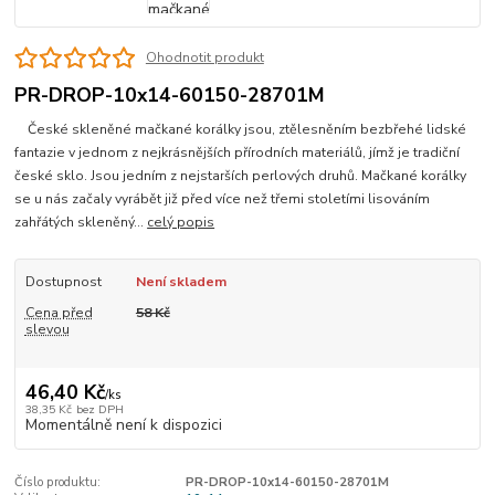
Ohodnotit produkt
PR-DROP-10x14-60150-28701M
České skleněné mačkané korálky jsou, ztělesněním bezbřehé lidské
fantazie v jednom z nejkrásnějších přírodních materiálů, jímž je tradiční
české sklo. Jsou jedním z nejstarších perlových druhů. Mačkané korálky
se u nás začaly vyrábět již před více než třemi stoletími lisováním
zahřátých skleněný...
celý popis
Dostupnost
Není skladem
Cena před
58 Kč
slevou
46,40 Kč
/
ks
38,35 Kč
bez DPH
Momentálně není k dispozici
Číslo produktu:
PR-DROP-10x14-60150-28701M