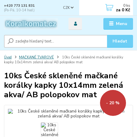
0
ks
+420 773 131 831
CZK
za
0 Kč
(Po-Pá, 10-14 hod.)
Menu
Hledat
Úvod
MAČKANÉ TVAROVÉ
10ks České skleněné mačkané korálky
kapky 10x14mm zelená akva/ AB polopokov mat
10ks České skleněné mačkané
korálky kapky 10x14mm zelená
akva/ AB polopokov mat
- 20 %