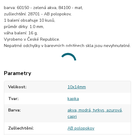
barva: 60150 - zelená akva, 84100 - mat,
zušlechtění: 28701 - AB polopokov,
1 balení obsahuje 10 kusů,
průměr dírky: 1.0 mm,
váha balení: 16 g,
Vyrobeno v České Republice.
Nepatrné odchylky v barevných odstínech skla jsou nevyhnutelné.
Parametry
Velikost
10x14mm
Tvar
kapka
Barva
akva, modrá, tyrkys, azurová,
capri
Zušlechtění
AB polopokov