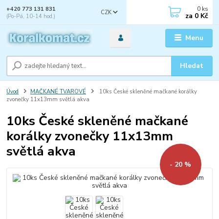
0
ks
+420 773 131 831
CZK
za
0 Kč
(Po-Pá, 10-14 hod.)
Menu
Hledat
Úvod
MAČKANÉ TVAROVÉ
10ks České skleněné mačkané korálky
zvonečky 11x13mm světlá akva
10ks České skleněné mačkané
korálky zvonečky 11x13mm
světlá akva
- 20 %