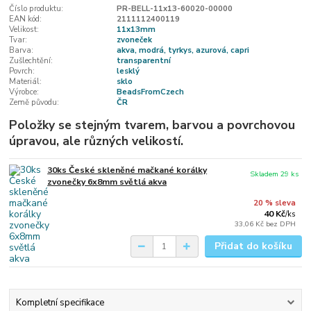
Číslo produktu:
PR-BELL-11x13-60020-00000
EAN kód:
2111112400119
Velikost:
11x13mm
Tvar:
zvoneček
Barva:
akva, modrá, tyrkys, azurová, capri
Zušlechtění:
transparentní
Povrch:
lesklý
Materiál:
sklo
Výrobce:
BeadsFromCzech
Země původu:
ČR
Položky se stejným tvarem, barvou a povrchovou
úpravou, ale různých velikostí.
30ks České skleněné mačkané korálky
Skladem 29 ks
zvonečky 6x8mm světlá akva
20 % sleva
40 Kč
/
ks
33,06 Kč
bez DPH
Přidat do košíku
Kompletní specifikace