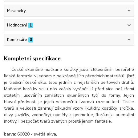
Parametry
Hodnocení
1
Komentáře
0
Kompletní specifikace
České skleněné mačkané korálky jsou, ztělesněním bezbřehé
lidské fantazie v jednom z nejkrásnějších přírodních materiálů, jímž
je tradiční české sklo. Jsou jedním z nejstarších perlových druhů.
Mačkané korálky se u nás začaly vyrábět již před více než třemi
stoletími lisováním zahřátých skleněných tyčí do formy. Jejich
hlavní předností je jejich nekonečná tvarová rozmanitost. Tisíce
tvarů a velikostí zahrnují základní vzory (kuličky, kostičky, srdíčka,
olivy, jazýčky, zvonečky), náměty z geometrie, florální a orientální
motivy, i bezpočet tvarů zvaných prostě jenom fantazie.
barva: 60020 - světlá akva,