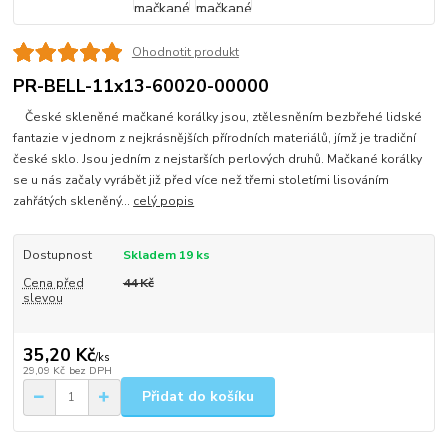
Ohodnotit produkt
PR-BELL-11x13-60020-00000
České skleněné mačkané korálky jsou, ztělesněním bezbřehé lidské
fantazie v jednom z nejkrásnějších přírodních materiálů, jímž je tradiční
české sklo. Jsou jedním z nejstarších perlových druhů. Mačkané korálky
se u nás začaly vyrábět již před více než třemi stoletími lisováním
zahřátých skleněný...
celý popis
Dostupnost
Skladem 19 ks
Cena před
44 Kč
slevou
35,20 Kč
/
ks
29,09 Kč
bez DPH
Přidat do košíku