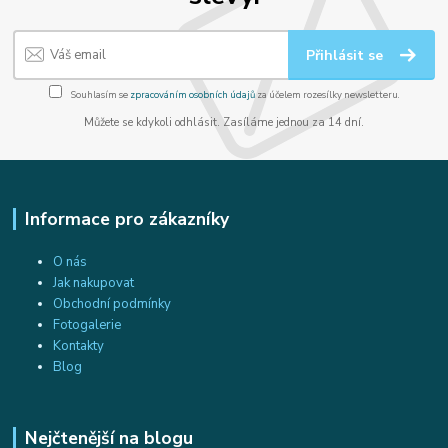
Přihlásit se
Souhlasím se
zpracováním osobních údajů
za účelem rozesílky newsletteru.
Můžete se kdykoli odhlásit. Zasíláme jednou za 14 dní.
Informace pro zákazníky
O nás
Jak nakupovat
Obchodní podmínky
Fotogalerie
Kontakty
Blog
Nejčtenější na blogu