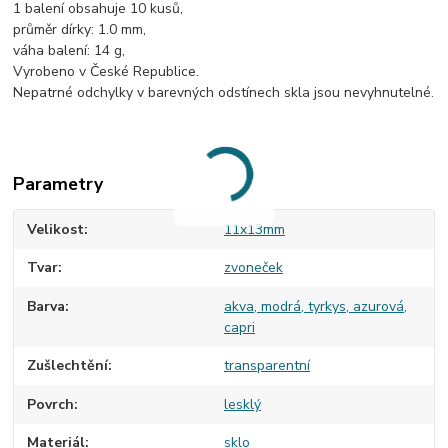
1 balení obsahuje 10 kusů,
průměr dírky: 1.0 mm,
váha balení: 14 g,
Vyrobeno v České Republice.
Nepatrné odchylky v barevných odstínech skla jsou nevyhnutelné.
Parametry
Velikost
11x13mm
Tvar
zvoneček
Barva
akva, modrá, tyrkys, azurová,
capri
Zušlechtění
transparentní
Povrch
lesklý
Materiál
sklo