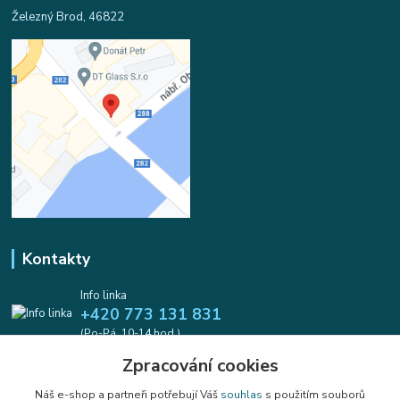
Železný Brod, 46822
Kontakty
Info linka
+420 773 131 831
(Po-Pá, 10-14 hod.)
Zpracování cookies
info@koralkomat.cz
Náš e-shop a partneři potřebují Váš
souhlas
s použitím souborů