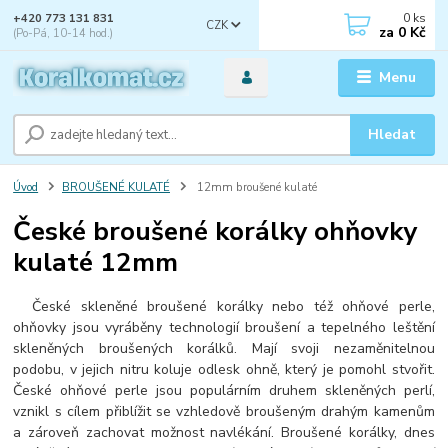
0
ks
+420 773 131 831
CZK
za
0 Kč
(Po-Pá, 10-14 hod.)
Menu
Hledat
Úvod
BROUŠENÉ KULATÉ
12mm broušené kulaté
České broušené korálky ohňovky
kulaté 12mm
České skleněné broušené korálky nebo též ohňové perle,
ohňovky jsou vyráběny technologií broušení a tepelného leštění
skleněných broušených korálků. Mají svoji nezaměnitelnou
podobu, v jejich nitru koluje odlesk ohně, který je pomohl stvořit.
České ohňové perle jsou populárním druhem skleněných perlí,
vznikl s cílem přiblížit se vzhledově broušeným drahým kamenům
a zároveň zachovat možnost navlékání. Broušené korálky, dnes