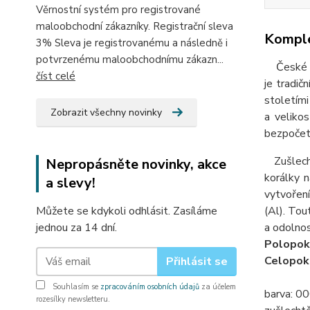
Věrnostní systém pro registrované
maloobchodní zákazníky. Registrační sleva
Komple
3% Sleva je registrovanému a následně i
potvrzenému maloobchodnímu zákazn...
České skl
číst celé
je tradič
stoletími
Zobrazit všechny novinky
a velikos
bezpočet 
Zušlecht
Nepropásněte novinky, akce
korálky 
a slevy!
vytvoření
Můžete se kdykoli odhlásit. Zasíláme
(Al). Tout
jednou za 14 dní.
a odolnos
Polopok
Celopok
Přihlásit se
Souhlasím se
zpracováním osobních údajů
za účelem
barva: 000
rozesílky newsletteru.