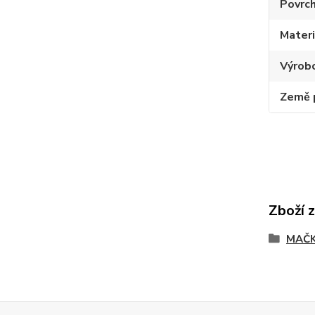
Povrc
Materi
Výrob
Země 
Zboží 
MAČK