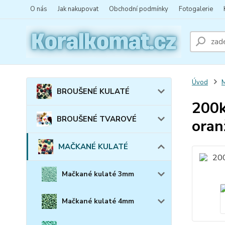
O nás
Jak nakupovat
Obchodní podmínky
Fotogalerie
Úvod
BROUŠENÉ KULATÉ
200k
BROUŠENÉ TVAROVÉ
oran
MAČKANÉ KULATÉ
Mačkané kulaté 3mm
Mačkané kulaté 4mm