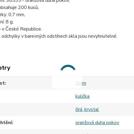
ní: 98535 - oranžová duha pokov,
obsahuje 200 kusů,
rky: 0.7 mm,
í: 8 g,
 v České Republice.
odchylky v barevných odstínech skla jsou nevyhnutelné.
etry
st
3mm
kulička
čirá, krystal
htění
oranžová duha pokov