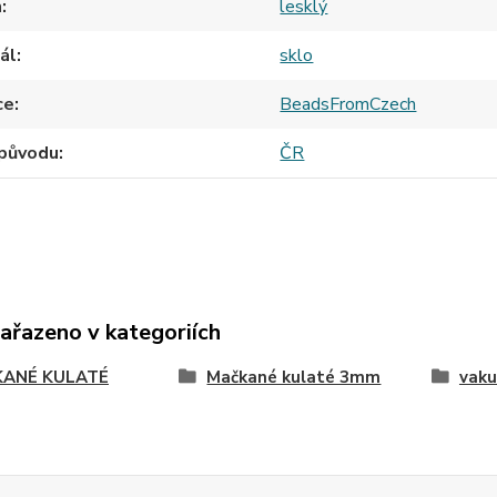
h
lesklý
ál
sklo
ce
BeadsFromCzech
původu
ČR
zařazeno v kategoriích
ANÉ KULATÉ
Mačkané kulaté 3mm
vaku