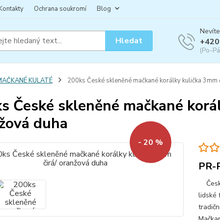
Kontakty
Ochrana soukromí
Blog
Nevíte
Hledat
+420
(Po-Pá
MAČKANÉ KULATÉ
200ks České skleněné mačkané korálky kulička 3mm č
s České skleněné mačkané korál
žová duha
- 20 %
PR-
České 
lidské 
tradičn
Mačkan