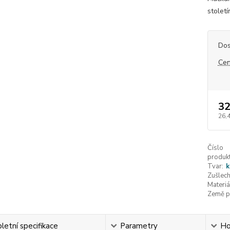
století
Dos
Cen
32
26,
Číslo
produkt
Tvar:
k
Zušlech
Materiá
Země p
etní specifikace
Parametry
Ho