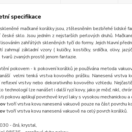
tní specifikace
eněné mačkané korálky jsou, ztělesněním bezbřehé lidské fantaz
ní české sklo. Jsou jedním z nejstarších perlových druhů. Mačkan
 lisováním zahřátých skleněných tyčí do formy. Jejich hlavní předn
tí zahrnují základní vzory ( kuličky, kostičky, srdíčka, olivy, jaz
tvarů zvaných prostě jenom fantazie.
ění pokovem - k pokovení korálků je používána metoda vakuov
nanáší velmi tenká vrstva kovového prášku. Nanesená vrstva ko
 reflexní vrstvy nebo dekorativního kovového vzhledu. Nejčastě
o technologií lze nanášet i další ryzí kovy, jako je měď, nikl, chr
ti pokovu aplikují povrchové krycí laky s vysokou mechanickou a
ov
tvoří vrstva kovu nanesená vakuově pouze na část povrchu ko
ov
tvoří vrstva kovu nanesená vakuově na celý povrch korálků.
30 - čirá, krystal,