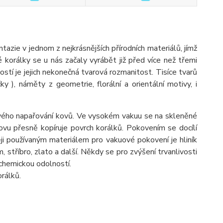
ie v jednom z nejkrásnějších přírodních materiálů, jímž
é korálky se u nás začaly vyrábět již před více než třemi
ostí je jejich nekonečná tvarová rozmanitost. Tisíce tvarů
ýčky ), náměty z geometrie, florální a orientální motivy, i
ého napařování kovů. Ve vysokém vakuu se na skleněné
vu přesně kopíruje povrch korálků. Pokovením se docílí
ji používaným materiálem pro vakuové pokovení je hliník
óm, stříbro, zlato a další. Někdy se pro zvýšení trvanlivosti
 chemickou odolností.
rálků.