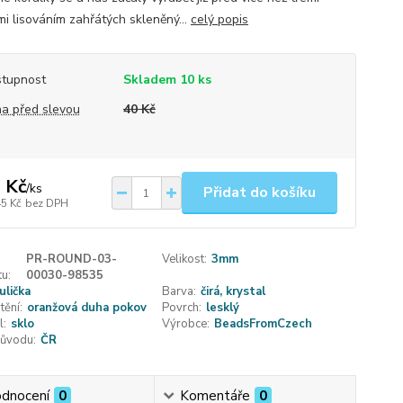
mi lisováním zahřátých skleněný...
celý popis
tupnost
Skladem 10 ks
a před slevou
40 Kč
 Kč
/
ks
Přidat do košíku
45 Kč
bez DPH
PR-ROUND-03-
Velikost:
3mm
u:
00030-98535
ulička
Barva:
čirá, krystal
tění:
oranžová duha pokov
Povrch:
lesklý
l:
sklo
Výrobce:
BeadsFromCzech
ůvodu:
ČR
dnocení
0
Komentáře
0