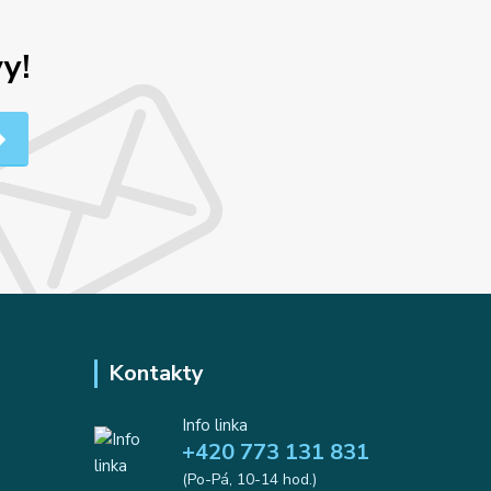
y!
Kontakty
Info linka
+420 773 131 831
(Po-Pá, 10-14 hod.)