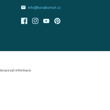
info@koralkomat.cz
obrazovat informace
Vytvořeno na
Eshop-rychle.cz