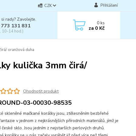
Přihlášení
CZK
 si rady? Zavolejte.
0
ks
 773 131 831
za
0 Kč
, 10-14 hod.)
irá/ oranžová duha
ky kulička 3mm čirá/
Ohodnotit produkt
ROUND-03-00030-98535
skleněné mačkané korálky jsou, ztělesněním bezbřehé
fantazie v jednom z nejkrásnějších přírodních materiálů, jímž je
í české sklo. Jsou jedním z nejstarších perlových druhů.
é korálky se u nás začaly vyrábět již před více než třemi