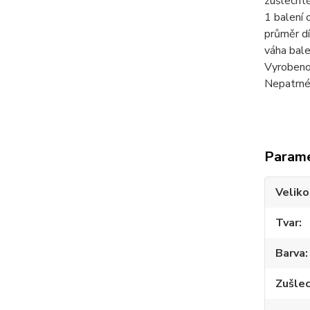
zušlechtě
1 balení 
průměr dí
váha balen
Vyrobeno
Nepatrné 
Param
Veliko
Tvar
Barva
Zušlec