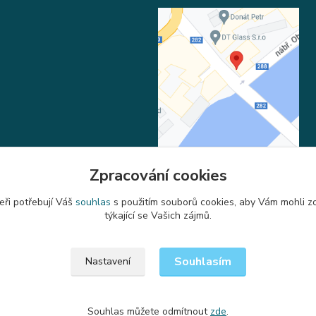
Zpracování cookies
eři potřebují Váš
souhlas
s použitím souborů cookies, aby Vám mohli z
Upravit sběr cookies.
týkající se Vašich zájmů.
Souhlasím
Nastavení
Souhlas můžete odmítnout
zde
.