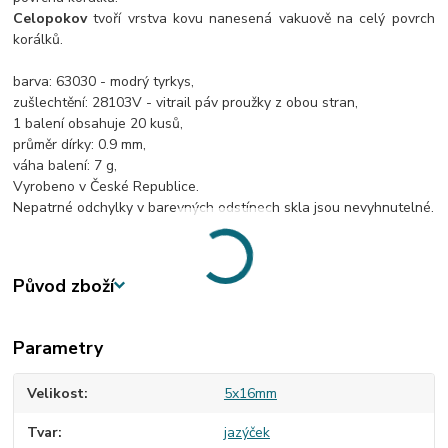
Celopokov
tvoří vrstva kovu nanesená vakuově na celý povrch
korálků.
barva: 63030 - modrý tyrkys,
zušlechtění: 28103V - vitrail páv proužky z obou stran,
1 balení obsahuje 20 kusů,
průměr dírky: 0.9 mm,
váha balení: 7 g,
Vyrobeno v České Republice.
Nepatrné odchylky v barevných odstínech skla jsou nevyhnutelné.
Původ zboží
Parametry
Velikost
5x16mm
Tvar
jazýček