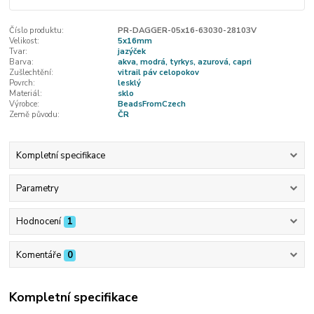
Číslo produktu:
PR-DAGGER-05x16-63030-28103V
Velikost:
5x16mm
Tvar:
jazýček
Barva:
akva, modrá, tyrkys, azurová, capri
Zušlechtění:
vitrail páv celopokov
Povrch:
lesklý
Materiál:
sklo
Výrobce:
BeadsFromCzech
Země původu:
ČR
Kompletní specifikace
Parametry
Hodnocení
1
Komentáře
0
Kompletní specifikace