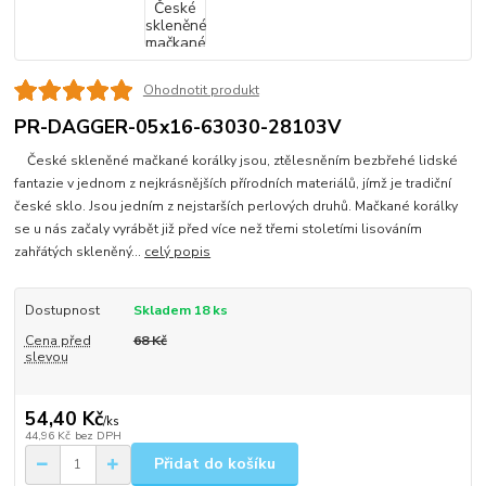
Ohodnotit produkt
PR-DAGGER-05x16-63030-28103V
České skleněné mačkané korálky jsou, ztělesněním bezbřehé lidské
fantazie v jednom z nejkrásnějších přírodních materiálů, jímž je tradiční
české sklo. Jsou jedním z nejstarších perlových druhů. Mačkané korálky
se u nás začaly vyrábět již před více než třemi stoletími lisováním
zahřátých skleněný...
celý popis
Dostupnost
Skladem 18 ks
Cena před
68 Kč
slevou
54,40 Kč
/
ks
44,96 Kč
bez DPH
Přidat do košíku