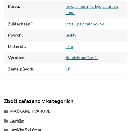
Barva
akva, modrá, tyrkys, azurová,
capri
Zušlechtění
vitrail páv celopokov
Povrch
lesklý
Materiál
sklo
Výrobce
BeadsFromCzech
Země původu
ČR
Zboží zařazeno v kategoriích
MAČKANÉ TVAROVÉ
Jazýčky
Jazýčky 5x16mm