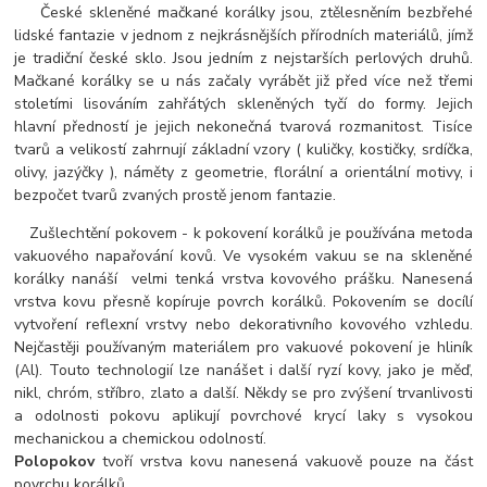
České skleněné mačkané korálky jsou, ztělesněním bezbřehé
lidské fantazie v jednom z nejkrásnějších přírodních materiálů, jímž
je tradiční české sklo. Jsou jedním z nejstarších perlových druhů.
Mačkané korálky se u nás začaly vyrábět již před více než třemi
stoletími lisováním zahřátých skleněných tyčí do formy. Jejich
hlavní předností je jejich nekonečná tvarová rozmanitost. Tisíce
tvarů a velikostí zahrnují základní vzory ( kuličky, kostičky, srdíčka,
olivy, jazýčky ), náměty z geometrie, florální a orientální motivy, i
bezpočet tvarů zvaných prostě jenom fantazie.
Zušlechtění pokovem - k pokovení korálků je používána metoda
vakuového napařování kovů. Ve vysokém vakuu se na skleněné
korálky nanáší velmi tenká vrstva kovového prášku. Nanesená
vrstva kovu přesně kopíruje povrch korálků. Pokovením se docílí
vytvoření reflexní vrstvy nebo dekorativního kovového vzhledu.
Nejčastěji používaným materiálem pro vakuové pokovení je hliník
(Al). Touto technologií lze nanášet i další ryzí kovy, jako je měď,
nikl, chróm, stříbro, zlato a další. Někdy se pro zvýšení trvanlivosti
a odolnosti pokovu aplikují povrchové krycí laky s vysokou
mechanickou a chemickou odolností.
Polopokov
tvoří vrstva kovu nanesená vakuově pouze na část
povrchu korálků.