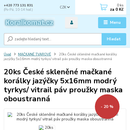
0
ks
+420 773 131 831
CZK
za
0 Kč
(Po-Pá, 10-14 hod.)
Menu
Hledat
Úvod
MAČKANÉ TVAROVÉ
20ks České skleněné mačkané korálky
jazýčky 5x16mm modrý tyrkys/ vitrail páv proužky maska oboustranná
20ks České skleněné mačkané
korálky jazýčky 5x16mm modrý
tyrkys/ vitrail páv proužky maska
oboustranná
- 20 %