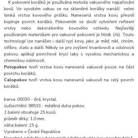
K pokovení korálků je používána metoda vakuového napařování
kovů. Ve vysokém vakuu se na skleněné korálky nanáší velmi
tenká vrstva kovového prášku. Nanesená vrstva kovu přesně
kopíruje povrch korálků. Pokovením se docílí vytvoření reflexní
vrstvy nebo dekorativního kovového vzhledu. Nejčastěji
používaným materiálem pro vakuové pokovení je hliník (Al). Touto
technologií lze nanášet i další ryzí kovy, jako je měď, nikl, chróm,
stříbro, zlato a další. Někdy se pro zvýšení trvanlivosti a odolnosti
pokovu aplikují povrchové krycí laky s vysokou mechanickou a
chemickou odolností.
Polopokov
tvoří vrstva kovu nanesená vakuově pouze na část
povrchu korálků.
Celopokov
tvoří vrstva kovu nanesená vakuově na celý povrch
korálků.
barva: 00030 - čirá, krystal,
zušlechtění: 98533 - měděná duha pokov,
1 balení obsahuje 25 kusů,
průměr dírky: 1.0 mm,
váha balení: 15 g,
Vyrobeno v České Republice.