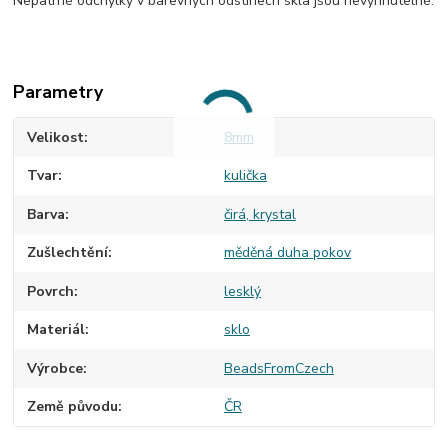
Nepatrné odchylky v barevných odstínech skla jsou nevyhnutelné.
Parametry
Velikost
8mm
Tvar
kulička
Barva
čirá, krystal
Zušlechtění
měděná duha pokov
Povrch
lesklý
Materiál
sklo
Výrobce
BeadsFromCzech
Země původu
ČR