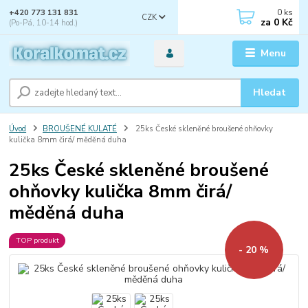
0
ks
+420 773 131 831
CZK
za
0 Kč
(Po-Pá, 10-14 hod.)
Menu
Hledat
Úvod
BROUŠENÉ KULATÉ
25ks České skleněné broušené ohňovky
kulička 8mm čirá/ měděná duha
25ks České skleněné broušené
ohňovky kulička 8mm čirá/
měděná duha
TOP produkt
- 20 %