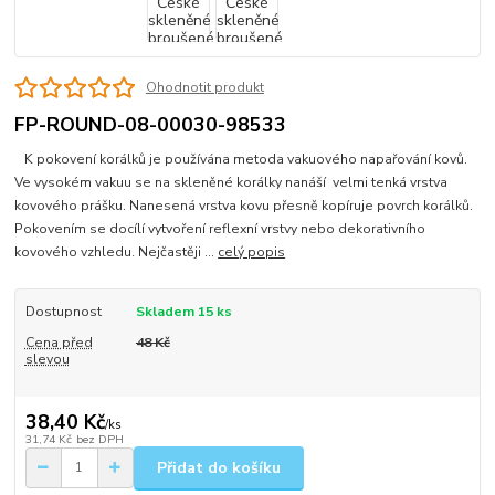
Ohodnotit produkt
FP-ROUND-08-00030-98533
K pokovení korálků je používána metoda vakuového napařování kovů.
Ve vysokém vakuu se na skleněné korálky nanáší velmi tenká vrstva
kovového prášku. Nanesená vrstva kovu přesně kopíruje povrch korálků.
Pokovením se docílí vytvoření reflexní vrstvy nebo dekorativního
kovového vzhledu. Nejčastěji ...
celý popis
Dostupnost
Skladem 15 ks
Cena před
48 Kč
slevou
38,40 Kč
/
ks
31,74 Kč
bez DPH
Přidat do košíku