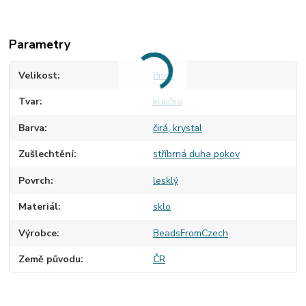
Parametry
Velikost
8mm
Tvar
kulička
Barva
čirá, krystal
Zušlechtění
stříbrná duha pokov
Povrch
lesklý
Materiál
sklo
Výrobce
BeadsFromCzech
Země původu
ČR