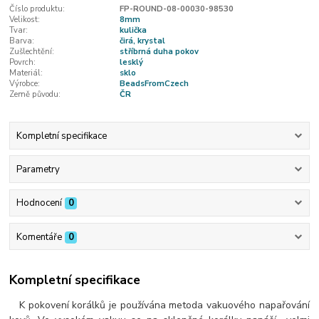
Číslo produktu:
FP-ROUND-08-00030-98530
Velikost:
8mm
Tvar:
kulička
Barva:
čirá, krystal
Zušlechtění:
stříbrná duha pokov
Povrch:
lesklý
Materiál:
sklo
Výrobce:
BeadsFromCzech
Země původu:
ČR
Kompletní specifikace
Parametry
Hodnocení
0
Komentáře
0
Kompletní specifikace
K pokovení korálků je používána metoda vakuového napařování