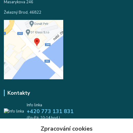
Masarykova 246
Železný Brod, 46822
Kontakty
Info linka
+420 773 131 831
(Po-Pá, 10-14 hod.)
Zpracování cookies
info@koralkomat.cz