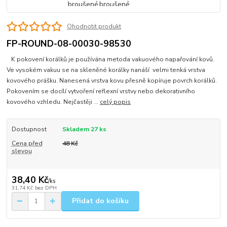
Ohodnotit produkt
FP-ROUND-08-00030-98530
K pokovení korálků je používána metoda vakuového napařování kovů.
Ve vysokém vakuu se na skleněné korálky nanáší velmi tenká vrstva
kovového prášku. Nanesená vrstva kovu přesně kopíruje povrch korálků.
Pokovením se docílí vytvoření reflexní vrstvy nebo dekorativního
kovového vzhledu. Nejčastěji ...
celý popis
Dostupnost
Skladem 27 ks
Cena před
48 Kč
slevou
38,40 Kč
/
ks
31,74 Kč
bez DPH
Přidat do košíku