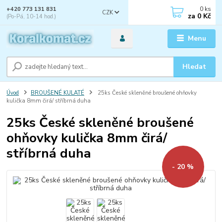
0
ks
+420 773 131 831
CZK
za
0 Kč
(Po-Pá, 10-14 hod.)
Menu
Hledat
Úvod
BROUŠENÉ KULATÉ
25ks České skleněné broušené ohňovky
kulička 8mm čirá/ stříbrná duha
25ks České skleněné broušené
ohňovky kulička 8mm čirá/
stříbrná duha
- 20 %