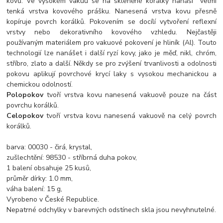
kovů. Ve vysokém vakuu se na skleněné korálky nanáší velmi
tenká vrstva kovového prášku. Nanesená vrstva kovu přesně
kopíruje povrch korálků. Pokovením se docílí vytvoření reflexní
vrstvy nebo dekorativního kovového vzhledu. Nejčastěji
používaným materiálem pro vakuové pokovení je hliník (Al). Touto
technologií lze nanášet i další ryzí kovy, jako je měď, nikl, chróm,
stříbro, zlato a další. Někdy se pro zvýšení trvanlivosti a odolnosti
pokovu aplikují povrchové krycí laky s vysokou mechanickou a
chemickou odolností.
Polopokov
tvoří vrstva kovu nanesená vakuově pouze na část
povrchu korálků.
Celopokov
tvoří vrstva kovu nanesená vakuově na celý povrch
korálků.
barva: 00030 - čirá, krystal,
zušlechtění: 98530 - stříbrná duha pokov,
1 balení obsahuje 25 kusů,
průměr dírky: 1.0 mm,
váha balení: 15 g,
Vyrobeno v České Republice.
Nepatrné odchylky v barevných odstínech skla jsou nevyhnutelné.