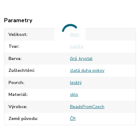
Parametry
Velikost
8mm
Tvar
kulička
Barva
čirá, krystal
Zušlechtění
zlatá duha pokov
Povrch
lesklý
Materiál
sklo
Výrobce
BeadsFromCzech
Země původu
ČR