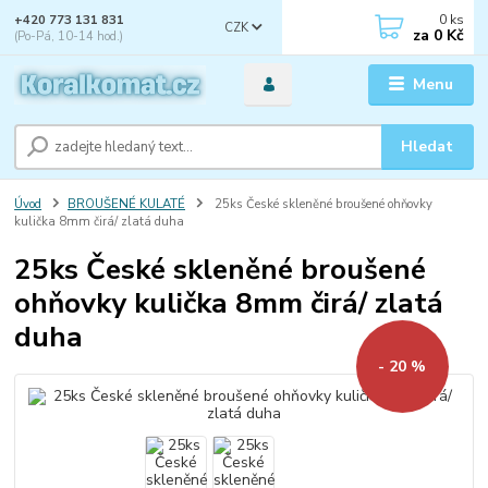
0
ks
+420 773 131 831
CZK
za
0 Kč
(Po-Pá, 10-14 hod.)
Menu
Hledat
Úvod
BROUŠENÉ KULATÉ
25ks České skleněné broušené ohňovky
kulička 8mm čirá/ zlatá duha
25ks České skleněné broušené
ohňovky kulička 8mm čirá/ zlatá
duha
- 20 %