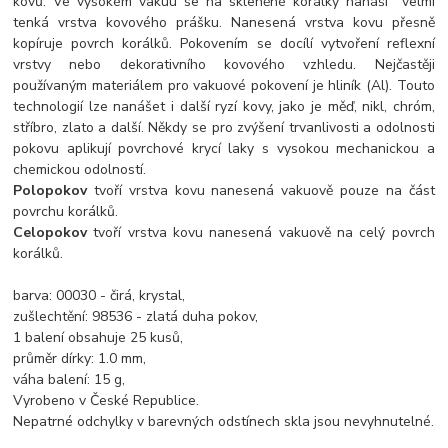
kovů. Ve vysokém vakuu se na skleněné korálky nanáší velmi
tenká vrstva kovového prášku. Nanesená vrstva kovu přesně
kopíruje povrch korálků. Pokovením se docílí vytvoření reflexní
vrstvy nebo dekorativního kovového vzhledu. Nejčastěji
používaným materiálem pro vakuové pokovení je hliník (Al). Touto
technologií lze nanášet i další ryzí kovy, jako je měď, nikl, chróm,
stříbro, zlato a další. Někdy se pro zvýšení trvanlivosti a odolnosti
pokovu aplikují povrchové krycí laky s vysokou mechanickou a
chemickou odolností.
Polopokov
tvoří vrstva kovu nanesená vakuově pouze na část
povrchu korálků.
Celopokov
tvoří vrstva kovu nanesená vakuově na celý povrch
korálků.
barva: 00030 - čirá, krystal,
zušlechtění: 98536 - zlatá duha pokov,
1 balení obsahuje 25 kusů,
průměr dírky: 1.0 mm,
váha balení: 15 g,
Vyrobeno v České Republice.
Nepatrné odchylky v barevných odstínech skla jsou nevyhnutelné.