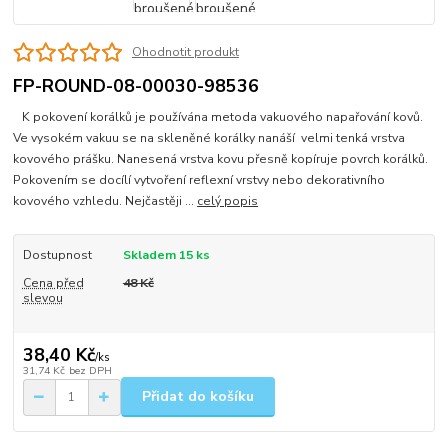
Ohodnotit produkt
FP-ROUND-08-00030-98536
K pokovení korálků je používána metoda vakuového napařování kovů.
Ve vysokém vakuu se na skleněné korálky nanáší velmi tenká vrstva
kovového prášku. Nanesená vrstva kovu přesně kopíruje povrch korálků.
Pokovením se docílí vytvoření reflexní vrstvy nebo dekorativního
kovového vzhledu. Nejčastěji ...
celý popis
Dostupnost
Skladem 15 ks
Cena před
48 Kč
slevou
38,40 Kč
/
ks
31,74 Kč
bez DPH
Přidat do košíku