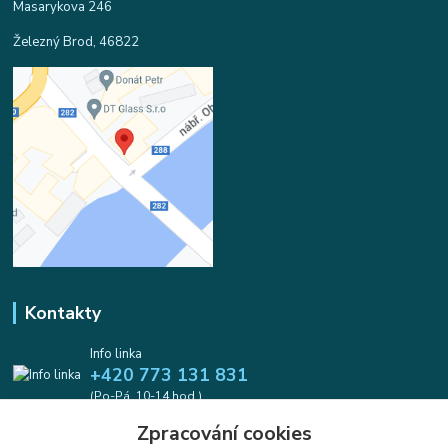
Masarykova 246
Železný Brod, 46822
Kontakty
Info linka
+420 773 131 831
(Po-Pá, 10-14 hod.)
Zpracování cookies
info@koralkomat.cz