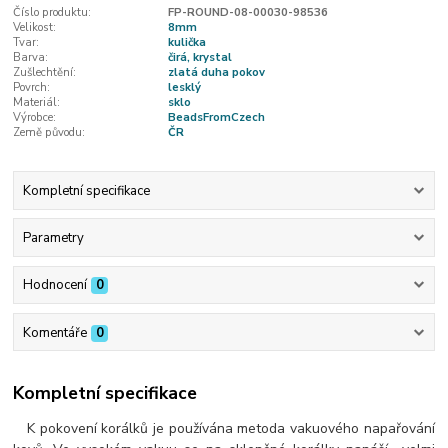
Číslo produktu:
FP-ROUND-08-00030-98536
Velikost:
8mm
Tvar:
kulička
Barva:
čirá, krystal
Zušlechtění:
zlatá duha pokov
Povrch:
lesklý
Materiál:
sklo
Výrobce:
BeadsFromCzech
Země původu:
ČR
Kompletní specifikace
Parametry
Hodnocení
0
Komentáře
0
Kompletní specifikace
K pokovení korálků je používána metoda vakuového napařování