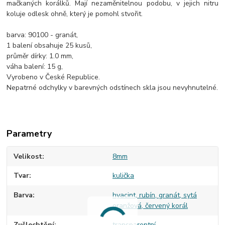
mačkaných korálků. Mají nezaměnitelnou podobu, v jejich nitru
koluje odlesk ohně, který je pomohl stvořit.
barva: 90100 - granát,
1 balení obsahuje 25 kusů,
průměr dírky: 1.0 mm,
váha balení: 15 g,
Vyrobeno v České Republice.
Nepatrné odchylky v barevných odstínech skla jsou nevyhnutelné.
Parametry
Velikost
8mm
Tvar
kulička
Barva
hyacint, rubín, granát, sytá
oranžová, červený korál
Zušlechtění
transparentní