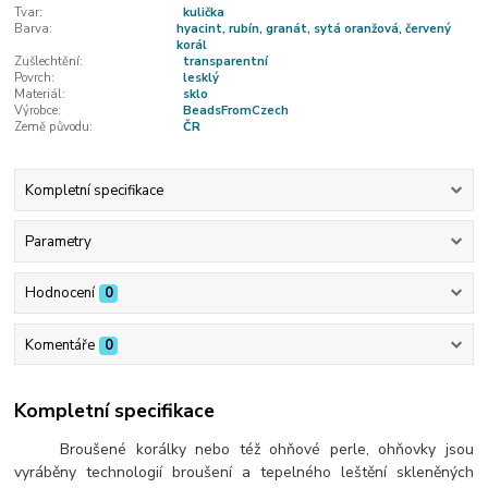
Tvar:
kulička
Barva:
hyacint, rubín, granát, sytá oranžová, červený
korál
Zušlechtění:
transparentní
Povrch:
lesklý
Materiál:
sklo
Výrobce:
BeadsFromCzech
Země původu:
ČR
Kompletní specifikace
Parametry
Hodnocení
0
Komentáře
0
Kompletní specifikace
Broušené korálky nebo též ohňové perle, ohňovky jsou
vyráběny technologií broušení a tepelného leštění skleněných