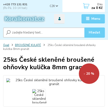
0
ks
+420 773 131 831
CZK
za
0 Kč
(Po-Pá, 10-14 hod.)
Menu
Hledat
Úvod
BROUŠENÉ KULATÉ
25ks České skleněné broušené ohňovky
kulička 8mm granát
25ks České skleněné broušené
ohňovky kulička 8mm granát
- 20 %