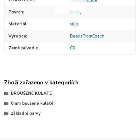
Povrch
lesklý
Materiál
sklo
Výrobce
BeadsFromCzech
Země původu
ČR
Zboží zařazeno v kategoriích
BROUŠENÉ KULATÉ
8mm boušené kulaté
základní barvy