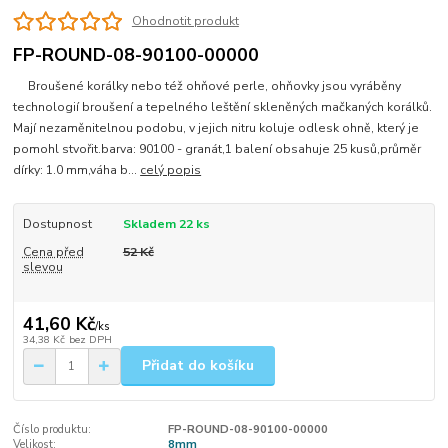
Ohodnotit produkt
FP-ROUND-08-90100-00000
Broušené korálky nebo též ohňové perle, ohňovky jsou vyráběny
technologií broušení a tepelného leštění skleněných mačkaných korálků.
Mají nezaměnitelnou podobu, v jejich nitru koluje odlesk ohně, který je
pomohl stvořit.barva: 90100 - granát,1 balení obsahuje 25 kusů,průměr
dírky: 1.0 mm,váha b...
celý popis
Dostupnost
Skladem 22 ks
Cena před
52 Kč
slevou
41,60 Kč
/
ks
34,38 Kč
bez DPH
Přidat do košíku
Číslo produktu:
FP-ROUND-08-90100-00000
Velikost:
8mm