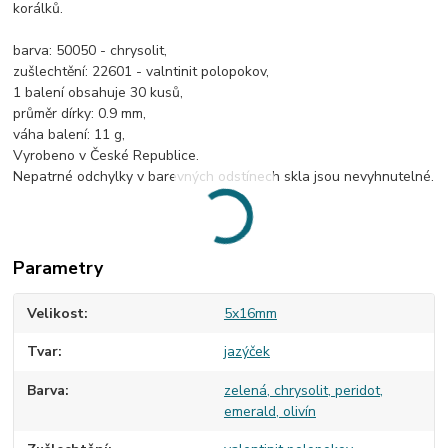
korálků.
barva: 50050 - chrysolit,
zušlechtění: 22601 - valntinit polopokov,
1 balení obsahuje 30 kusů,
průměr dírky: 0.9 mm,
váha balení: 11 g,
Vyrobeno v České Republice.
Nepatrné odchylky v barevných odstínech skla jsou nevyhnutelné.
Parametry
Velikost
5x16mm
Tvar
jazýček
Barva
zelená, chrysolit, peridot,
emerald, olivín