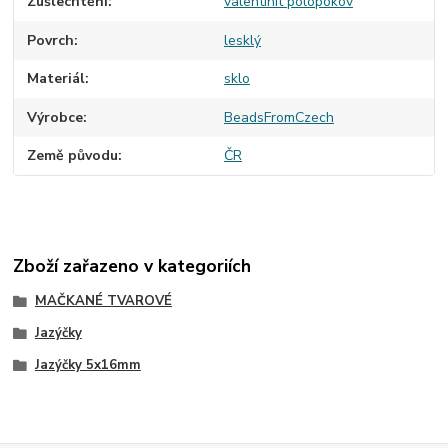
Zušlechtění
valentinit polopokov
Povrch
lesklý
Materiál
sklo
Výrobce
BeadsFromCzech
Země původu
ČR
Zboží zařazeno v kategoriích
MAČKANÉ TVAROVÉ
Jazýčky
Jazýčky 5x16mm