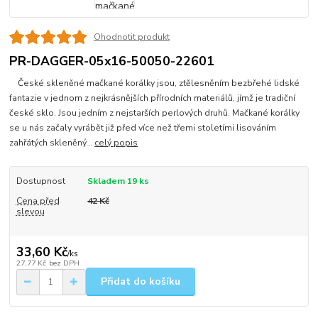
Ohodnotit produkt
PR-DAGGER-05x16-50050-22601
České skleněné mačkané korálky jsou, ztělesněním bezbřehé lidské
fantazie v jednom z nejkrásnějších přírodních materiálů, jímž je tradiční
české sklo. Jsou jedním z nejstarších perlových druhů. Mačkané korálky
se u nás začaly vyrábět již před více než třemi stoletími lisováním
zahřátých skleněný...
celý popis
Dostupnost
Skladem 19 ks
Cena před
42 Kč
slevou
33,60 Kč
/
ks
27,77 Kč
bez DPH
Přidat do košíku