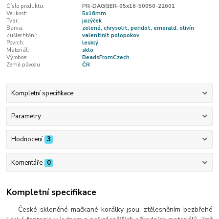
Číslo produktu:
PR-DAGGER-05x16-50050-22601
Velikost:
5x16mm
Tvar:
jazýček
Barva:
zelená, chrysolit, peridot, emerald, olivín
Zušlechtění:
valentinit polopokov
Povrch:
lesklý
Materiál:
sklo
Výrobce:
BeadsFromCzech
Země původu:
ČR
Kompletní specifikace
Parametry
Hodnocení
3
Komentáře
0
Kompletní specifikace
České skleněné mačkané korálky jsou, ztělesněním bezbřehé