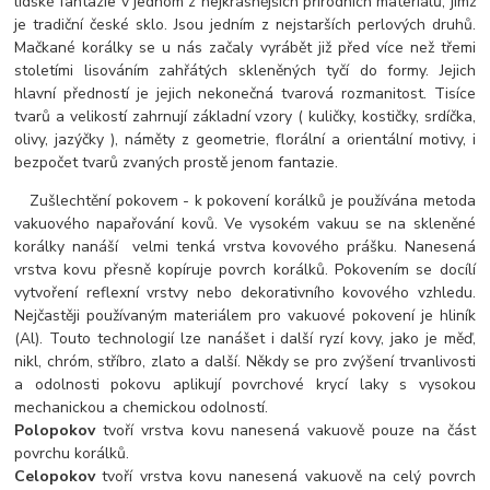
lidské fantazie v jednom z nejkrásnějších přírodních materiálů, jímž
je tradiční české sklo. Jsou jedním z nejstarších perlových druhů.
Mačkané korálky se u nás začaly vyrábět již před více než třemi
stoletími lisováním zahřátých skleněných tyčí do formy. Jejich
hlavní předností je jejich nekonečná tvarová rozmanitost. Tisíce
tvarů a velikostí zahrnují základní vzory ( kuličky, kostičky, srdíčka,
olivy, jazýčky ), náměty z geometrie, florální a orientální motivy, i
bezpočet tvarů zvaných prostě jenom fantazie.
Zušlechtění pokovem - k pokovení korálků je používána metoda
vakuového napařování kovů. Ve vysokém vakuu se na skleněné
korálky nanáší velmi tenká vrstva kovového prášku. Nanesená
vrstva kovu přesně kopíruje povrch korálků. Pokovením se docílí
vytvoření reflexní vrstvy nebo dekorativního kovového vzhledu.
Nejčastěji používaným materiálem pro vakuové pokovení je hliník
(Al). Touto technologií lze nanášet i další ryzí kovy, jako je měď,
nikl, chróm, stříbro, zlato a další. Někdy se pro zvýšení trvanlivosti
a odolnosti pokovu aplikují povrchové krycí laky s vysokou
mechanickou a chemickou odolností.
Polopokov
tvoří vrstva kovu nanesená vakuově pouze na část
povrchu korálků.
Celopokov
tvoří vrstva kovu nanesená vakuově na celý povrch