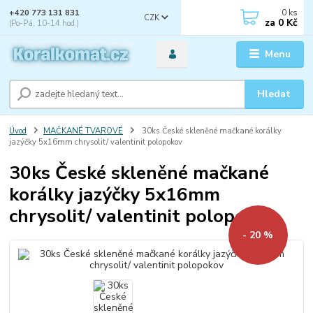
0
ks
+420 773 131 831
CZK
za
0 Kč
(Po-Pá, 10-14 hod.)
Menu
Hledat
Úvod
MAČKANÉ TVAROVÉ
30ks České skleněné mačkané korálky
jazýčky 5x16mm chrysolit/ valentinit polopokov
30ks České skleněné mačkané
korálky jazýčky 5x16mm
chrysolit/ valentinit polopokov
- 20 %