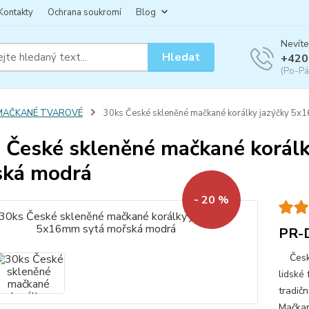
Kontakty
Ochrana soukromí
Blog
Nevíte
Hledat
+420
(Po-Pá
MAČKANÉ TVAROVÉ
30ks České skleněné mačkané korálky jazýčky 5
 České skleněné mačkané korál
ská modrá
- 20 %
PR-
České 
lidské 
tradičn
Mačkan