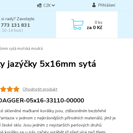
Přihlášení
CZK
 si rady? Zavolejte.
0
ks
 773 131 831
za
0 Kč
, 10-14 hod.)
x16mm sytá mořská modrá
ky jazýčky 5x16mm sytá
Ohodnotit produkt
DAGGER-05x16-33110-00000
skleněné mačkané korálky jsou, ztělesněním bezbřehé
fantazie v jednom z nejkrásnějších přírodních materiálů, jímž je
í české sklo. Jsou jedním z nejstarších perlových druhů.
é korálky se u nás začaly vyrábět již před více než třemi