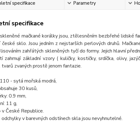
etní specifikace
Parametry
Ho
tní specifikace
eněné mačkané korálky jsou, ztělesněním bezbřehé lidské fantaz
ní české sklo. Jsou jedním z nejstarších perlových druhů. Mačkan
 lisováním zahřátých skleněných tyčí do formy. Jejich hlavní předn
tí zahrnují základní vzory ( kuličky, kostičky, srdíčka, olivy, jaz
tvarů zvaných prostě jenom fantazie.
3110 - sytá mořská modrá,
obsahuje 30 kusů,
rky: 0.9 mm,
ní: 11 g,
 v České Republice.
odchylky v barevných odstínech skla jsou nevyhnutelné.