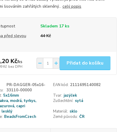
mi lisováním zahřátých skleněný...
celý popis
tupnost
Skladem 17 ks
a před slevou
44 Kč
,20 Kč
/
ks
Přidat do košíku
09 Kč
bez DPH
PR-DAGGER-05x16-
EAN kód:
2111695140082
u:
33110-00000
t:
5x16mm
Tvar:
jazýček
akva, modrá, tyrkys,
Zušlechtění:
sytá
azurová, capri
lesklý
Materiál:
sklo
e:
BeadsFromCzech
Země původu:
ČR