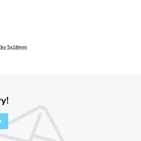
ýčky 5x16mm
y!