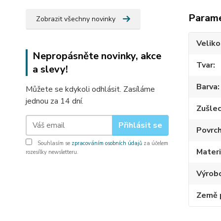
Param
Zobrazit všechny novinky
Veliko
Nepropásněte novinky, akce
Tvar
a slevy!
Barva
Můžete se kdykoli odhlásit. Zasíláme
jednou za 14 dní.
Zušlec
Přihlásit se
Povrc
Souhlasím se
zpracováním osobních údajů
za účelem
Materi
rozesílky newsletteru.
Výrob
Země 