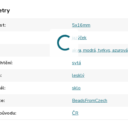
etry
st
5x16mm
jazýček
akva, modrá, tyrkys, azurová,
htění
sytá
h
lesklý
ál
sklo
ce
BeadsFromCzech
původu
ČR