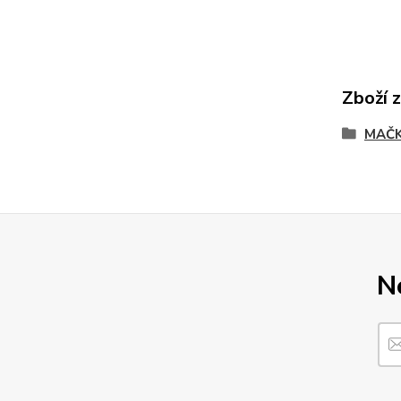
Zboží 
MAČK
N