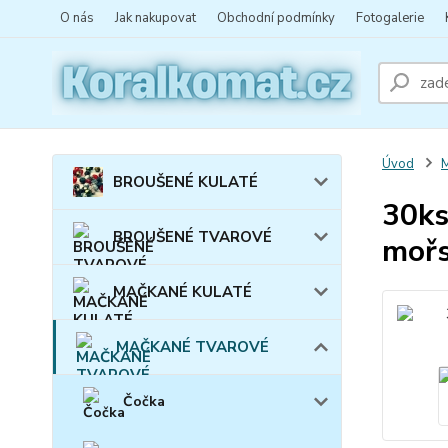
O nás
Jak nakupovat
Obchodní podmínky
Fotogalerie
Úvod
BROUŠENÉ KULATÉ
30ks
BROUŠENÉ TVAROVÉ
moř
MAČKANÉ KULATÉ
MAČKANÉ TVAROVÉ
Čočka