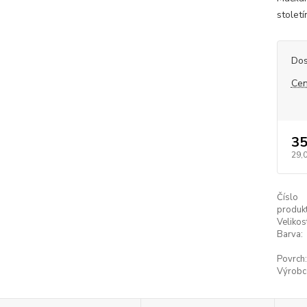
století
Dos
Cen
35
29,
Číslo
produkt
Velikos
Barva:
Povrch:
Výrobc