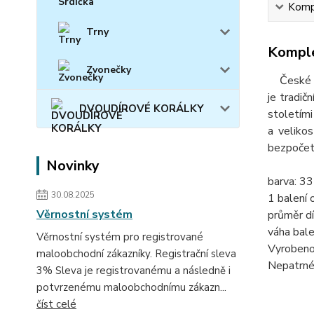
Kompl
Trny
Komple
Zvonečky
České skl
je tradič
DVOUDÍROVÉ KORÁLKY
stoletími
a velikos
bezpočet 
Novinky
barva: 3
30.08.2025
1 balení 
Věrnostní systém
průměr dí
váha bale
Věrnostní systém pro registrované
Vyrobeno
maloobchodní zákazníky. Registrační sleva
Nepatrné 
3% Sleva je registrovanému a následně i
potvrzenému maloobchodnímu zákazn...
číst celé