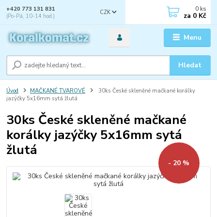
0
ks
+420 773 131 831
CZK
za
0 Kč
(Po-Pá, 10-14 hod.)
Menu
Hledat
Úvod
MAČKANÉ TVAROVÉ
30ks České skleněné mačkané korálky
jazýčky 5x16mm sytá žlutá
30ks České skleněné mačkané
korálky jazýčky 5x16mm sytá
žlutá
- 20 %