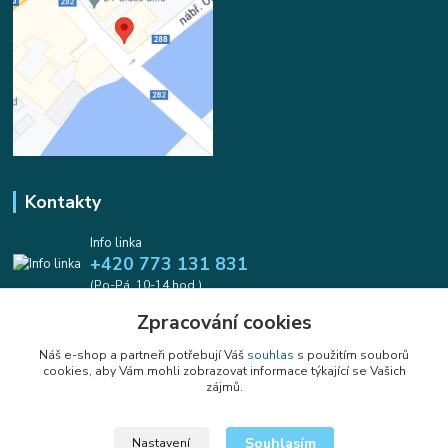
Kontakty
Info linka
+420 773 131 831
(Po-Pá, 10-14 hod.)
Zpracování cookies
info@koralkomat.cz
Náš e-shop a partneři potřebují Váš
souhlas
s použitím souborů
cookies, aby Vám mohli zobrazovat informace týkající se Vašich
zájmů.
Souhlasím
Nastavení