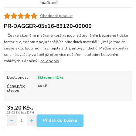
Ohodnotit produkt
PR-DAGGER-05x16-83120-00000
České skleněné mačkané korálky jsou, ztělesněním bezbřehé lidské
fantazie v jednom z nejkrásnějších přírodních materiálů, jímž je tradiční
české sklo. Jsou jedním z nejstarších perlových druhů. Mačkané korálky
se u nás začaly vyrábět již před více než třemi stoletími lisováním
zahřátých skleněný...
celý popis
Dostupnost
Skladem 42 ks
Cena před
44 Kč
slevou
35,20 Kč
/
ks
29,09 Kč
bez DPH
Přidat do košíku