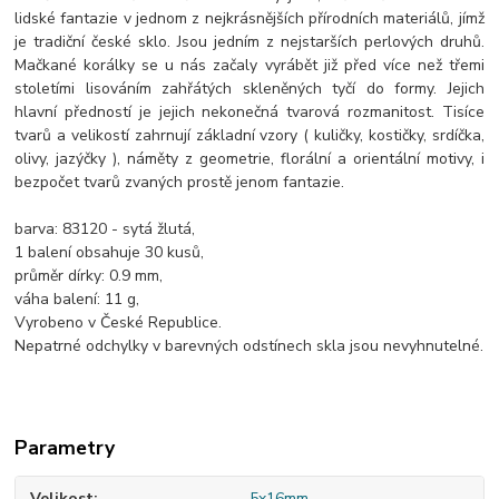
lidské fantazie v jednom z nejkrásnějších přírodních materiálů, jímž
je tradiční české sklo. Jsou jedním z nejstarších perlových druhů.
Mačkané korálky se u nás začaly vyrábět již před více než třemi
stoletími lisováním zahřátých skleněných tyčí do formy. Jejich
hlavní předností je jejich nekonečná tvarová rozmanitost. Tisíce
tvarů a velikostí zahrnují základní vzory ( kuličky, kostičky, srdíčka,
olivy, jazýčky ), náměty z geometrie, florální a orientální motivy, i
bezpočet tvarů zvaných prostě jenom fantazie.
barva: 83120 - sytá žlutá,
1 balení obsahuje 30 kusů,
průměr dírky: 0.9 mm,
váha balení: 11 g,
Vyrobeno v České Republice.
Nepatrné odchylky v barevných odstínech skla jsou nevyhnutelné.
Parametry
Velikost
5x16mm