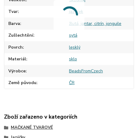
Tvar
jazýček
Barva
žlutá, jantar, citrín, jonguile
Zušlechtění
sytá
Povrch
lesklý
Materiál
sklo
Výrobce
BeadsFromCzech
Země původu
ČR
Zboží zařazeno v kategoriích
MAČKANÉ TVAROVÉ
Jazýčky