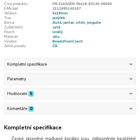
Číslo produktu:
PR-DAGGER-05x16-83120-00000
EAN kód:
2111695140167
Velikost:
5x16mm
Tvar:
jazýček
Barva:
žlutá, jantar, citrín, jonguile
Zušlechtění:
sytá
Povrch:
lesklý
Materiál:
sklo
Výrobce:
BeadsFromCzech
Země původu:
ČR
Kompletní specifikace
Parametry
Hodnocení
5
Komentáře
0
Kompletní specifikace
České skleněné mačkané korálky jsou, ztělesněním bezbřehé