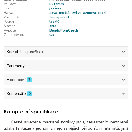
Velikost:
5x16mm
Tvar:
jazýček
Barva:
akva, modrá, tyrkys, azurová, capri
Zušlechtění:
transparentní
Povrch:
lesklý
Materiál:
sklo
Výrobce:
BeadsFromCzech
Země původu:
ČR
Kompletní specifikace
Parametry
Hodnocení
2
Komentáře
0
Kompletní specifikace
České skleněné mačkané korálky jsou, ztělesněním bezbřehé
lidské fantazie v jednom z nejkrásnějších přírodních materiálů, jímž