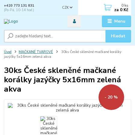
0
ks
+420 773 131 831
CZK
za
0 Kč
(Po-Pá, 10-14 hod.)
Menu
Hledat
Úvod
MAČKANÉ TVAROVÉ
30ks České skleněné mačkané korálky
jazýčky 5x16mm zelená akva
30ks České skleněné mačkané
korálky jazýčky 5x16mm zelená
akva
- 20 %