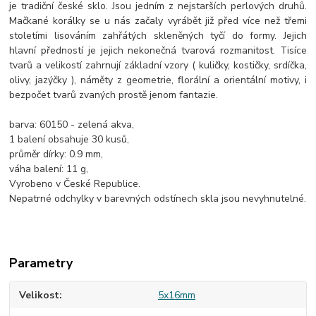
je tradiční české sklo. Jsou jedním z nejstarších perlových druhů.
Mačkané korálky se u nás začaly vyrábět již před více než třemi
stoletími lisováním zahřátých skleněných tyčí do formy. Jejich
hlavní předností je jejich nekonečná tvarová rozmanitost. Tisíce
tvarů a velikostí zahrnují základní vzory ( kuličky, kostičky, srdíčka,
olivy, jazýčky ), náměty z geometrie, florální a orientální motivy, i
bezpočet tvarů zvaných prostě jenom fantazie.
barva: 60150 - zelená akva,
1 balení obsahuje 30 kusů,
průměr dírky: 0.9 mm,
váha balení: 11 g,
Vyrobeno v České Republice.
Nepatrné odchylky v barevných odstínech skla jsou nevyhnutelné.
Parametry
Velikost
5x16mm