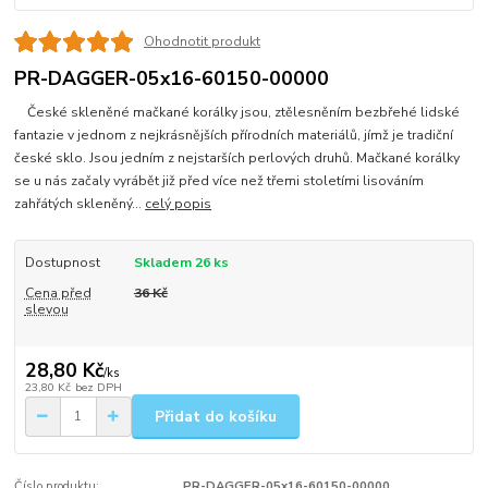
Ohodnotit produkt
PR-DAGGER-05x16-60150-00000
České skleněné mačkané korálky jsou, ztělesněním bezbřehé lidské
fantazie v jednom z nejkrásnějších přírodních materiálů, jímž je tradiční
české sklo. Jsou jedním z nejstarších perlových druhů. Mačkané korálky
se u nás začaly vyrábět již před více než třemi stoletími lisováním
zahřátých skleněný...
celý popis
Dostupnost
Skladem 26 ks
Cena před
36 Kč
slevou
28,80 Kč
/
ks
23,80 Kč
bez DPH
Přidat do košíku
Číslo produktu:
PR-DAGGER-05x16-60150-00000