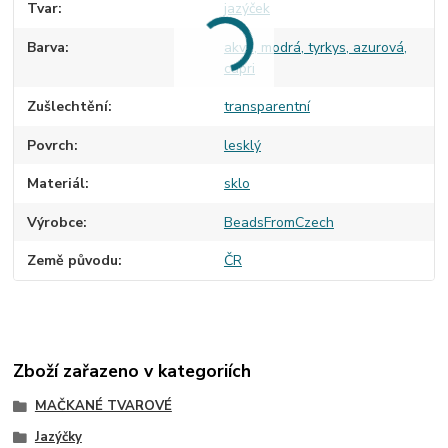
Tvar
jazýček
Barva
akva, modrá, tyrkys, azurová,
capri
Zušlechtění
transparentní
Povrch
lesklý
Materiál
sklo
Výrobce
BeadsFromCzech
Země původu
ČR
Zboží zařazeno v kategoriích
MAČKANÉ TVAROVÉ
Jazýčky