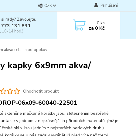
Přihlášení
CZK
 si rady? Zavolejte.
0
ks
 773 131 831
za
0 Kč
, 10-14 hod.)
m akva/ celsian polopokov
ky kapky 6x9mm akva/
Ohodnotit produkt
DROP-06x09-60040-22501
skleněné mačkané korálky jsou, ztělesněním bezbřehé
fantazie v jednom z nejkrásnějších přírodních materiálů, jímž je
í české sklo. Jsou jedním z nejstarších perlových druhů.
é korálky se u nás začaly vyrábět již před více než třemi