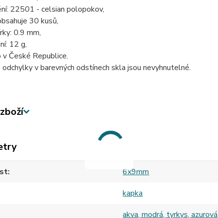
ní: 22501 - celsian polopokov,
obsahuje 30 kusů,
rky: 0.9 mm,
ní: 12 g,
 v České Republice.
odchylky v barevných odstínech skla jsou nevyhnutelné.
zboží
etry
st
6x9mm
kapka
akva, modrá, tyrkys, azurová,