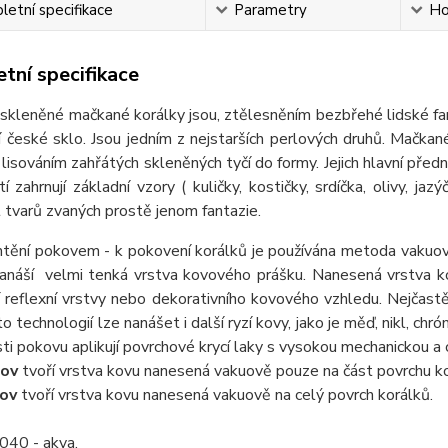
etní specifikace
Parametry
Ho
tní specifikace
eněné mačkané korálky jsou, ztělesněním bezbřehé lidské fantaz
ní české sklo. Jsou jedním z nejstarších perlových druhů. Mačkan
 lisováním zahřátých skleněných tyčí do formy. Jejich hlavní předn
tí zahrnují základní vzory ( kuličky, kostičky, srdíčka, olivy, jaz
tvarů zvaných prostě jenom fantazie.
ění pokovem - k pokovení korálků je používána metoda vakuov
nanáší velmi tenká vrstva kovového prášku. Nanesená vrstva ko
 reflexní vrstvy nebo dekorativního kovového vzhledu. Nejčastě
o technologií lze nanášet i další ryzí kovy, jako je měď, nikl, chr
ti pokovu aplikují povrchové krycí laky s vysokou mechanickou a
ov
tvoří vrstva kovu nanesená vakuově pouze na část povrchu ko
ov
tvoří vrstva kovu nanesená vakuově na celý povrch korálků.
040 - akva,