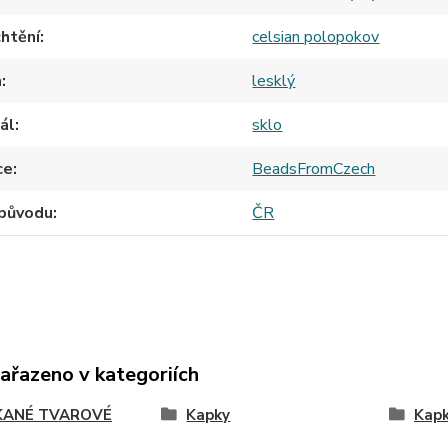
htění
celsian polopokov
h
lesklý
ál
sklo
ce
BeadsFromCzech
původu
ČR
zařazeno v kategoriích
ANÉ TVAROVÉ
Kapky
Kap