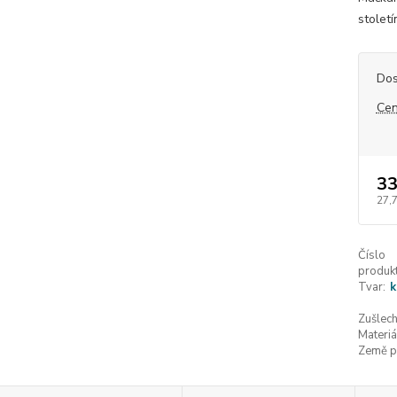
století
Dos
Cen
33
27,
Číslo
produkt
Tvar:
k
Zušlech
Materiá
Země p