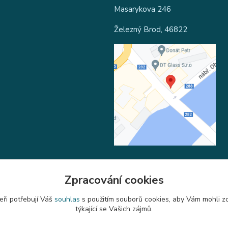
Masarykova 246
Železný Brod, 46822
Zpracování cookies
Upravit sběr cookies.
eři potřebují Váš
souhlas
s použitím souborů cookies, aby Vám mohli z
týkající se Vašich zájmů.