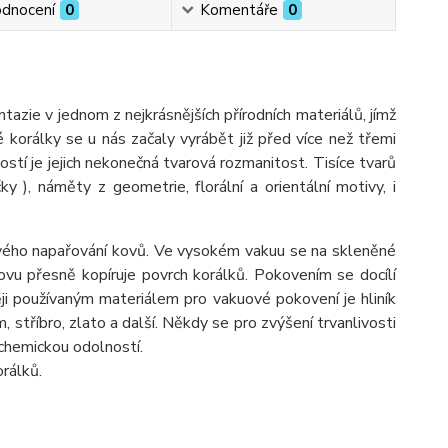
dnocení
0
Komentáře
0
ie v jednom z nejkrásnějších přírodních materiálů, jímž
é korálky se u nás začaly vyrábět již před více než třemi
ostí je jejich nekonečná tvarová rozmanitost. Tisíce tvarů
ýčky ), náměty z geometrie, florální a orientální motivy, i
ého napařování kovů. Ve vysokém vakuu se na skleněné
vu přesně kopíruje povrch korálků. Pokovením se docílí
ji používaným materiálem pro vakuové pokovení je hliník
óm, stříbro, zlato a další. Někdy se pro zvýšení trvanlivosti
 chemickou odolností.
rálků.