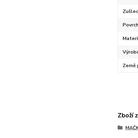
Zušlec
Povrc
Materi
Výrob
Země 
Zboží 
MAČK