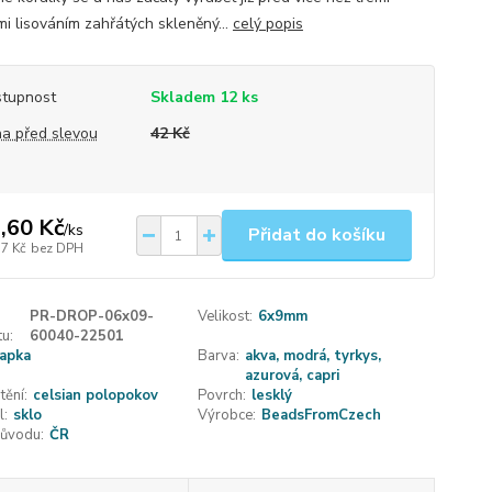
mi lisováním zahřátých skleněný...
celý popis
tupnost
Skladem 12 ks
a před slevou
42 Kč
,60 Kč
/
ks
Přidat do košíku
77 Kč
bez DPH
PR-DROP-06x09-
Velikost:
6x9mm
u:
60040-22501
apka
Barva:
akva, modrá, tyrkys,
azurová, capri
tění:
celsian polopokov
Povrch:
lesklý
l:
sklo
Výrobce:
BeadsFromCzech
ůvodu:
ČR