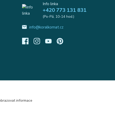
Info linka
+420 773 131 831
(Po-Pá, 10-14 hod.)
info@koralkomat.cz
obrazovat informace