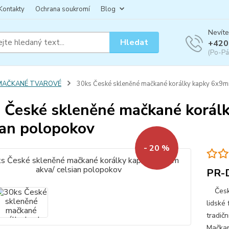
Kontakty
Ochrana soukromí
Blog
Nevíte
Hledat
+420
(Po-Pá
MAČKANÉ TVAROVÉ
30ks České skleněné mačkané korálky kapky 6x9m
 České skleněné mačkané korál
ian polopokov
- 20 %
PR-
České 
lidské 
tradičn
Mačkan