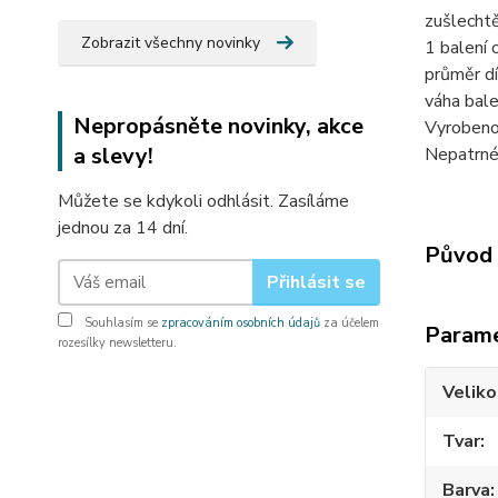
zušlechtě
Zobrazit všechny novinky
1 balení 
průměr dí
váha bale
Nepropásněte novinky, akce
Vyrobeno
a slevy!
Nepatrné 
Můžete se kdykoli odhlásit. Zasíláme
jednou za 14 dní.
Původ 
Přihlásit se
Souhlasím se
zpracováním osobních údajů
za účelem
Param
rozesílky newsletteru.
Veliko
Tvar
Barva