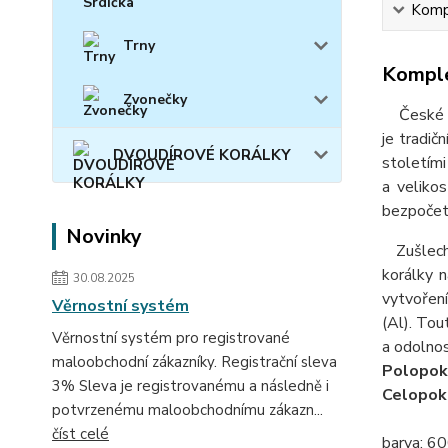
Kompl
Trny
Komple
Zvonečky
České skl
je tradič
DVOUDÍROVÉ KORÁLKY
stoletími
a velikos
bezpočet 
Novinky
Zušlecht
korálky 
30.08.2025
vytvoření
Věrnostní systém
(Al). Tout
Věrnostní systém pro registrované
a odolnos
maloobchodní zákazníky. Registrační sleva
Polopok
3% Sleva je registrovanému a následně i
Celopok
potvrzenému maloobchodnímu zákazn...
číst celé
barva: 60