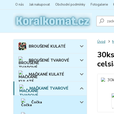
O nás
Jak nakupovat
Obchodní podmínky
Fotogalerie
Úvod
BROUŠENÉ KULATÉ
30ks
BROUŠENÉ TVAROVÉ
cels
MAČKANÉ KULATÉ
MAČKANÉ TVAROVÉ
Čočka