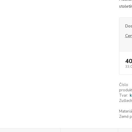
století
Dos
Cen
40
33,
Číslo
produkt
Tvar:
k
Zušlech
Materiá
Země p