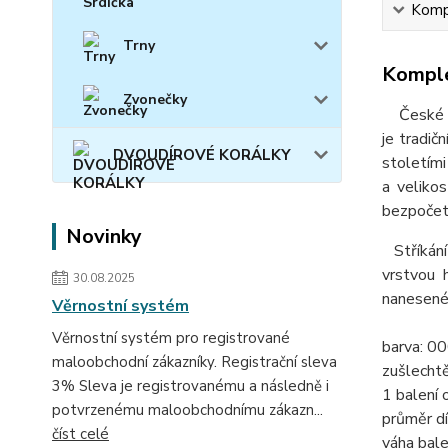
Kompl
Trny
Komple
Zvonečky
České skl
je tradič
DVOUDÍROVÉ KORÁLKY
stoletími
a velikos
bezpočet 
Novinky
Stříkání 
vrstvou 
30.08.2025
nanesené 
Věrnostní systém
Věrnostní systém pro registrované
barva: 000
maloobchodní zákazníky. Registrační sleva
zušlechtě
3% Sleva je registrovanému a následně i
1 balení 
potvrzenému maloobchodnímu zákazn...
průměr dí
číst celé
váha bale