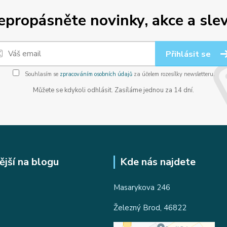
epropásněte novinky, akce a slev
Přihlásit se
Souhlasím se
zpracováním osobních údajů
za účelem rozesílky newsletteru.
Můžete se kdykoli odhlásit. Zasíláme jednou za 14 dní.
ější na blogu
Kde nás najdete
Masarykova 246
Železný Brod, 46822