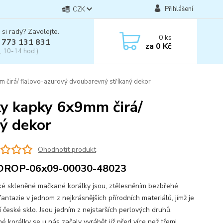
Přihlášení
CZK
 si rady? Zavolejte.
0
ks
 773 131 831
za
0 Kč
, 10-14 hod.)
 čirá/ fialovo-azurový dvoubarevný stříkaný dekor
y kapky 6x9mm čirá/
ný dekor
Ohodnotit produkt
DROP-06x09-00030-48023
skleněné mačkané korálky jsou, ztělesněním bezbřehé
fantazie v jednom z nejkrásnějších přírodních materiálů, jímž je
í české sklo. Jsou jedním z nejstarších perlových druhů.
é korálky se u nás začaly vyrábět již před více než třemi