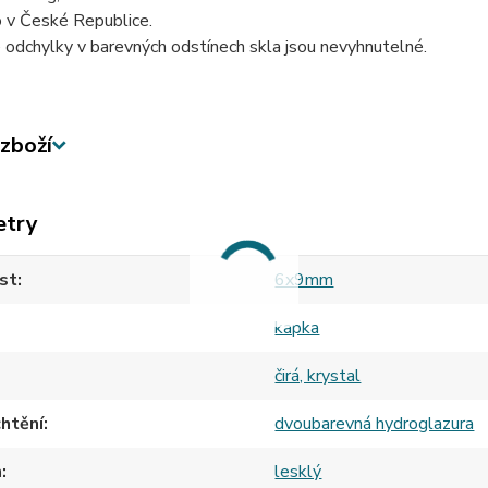
 v České Republice.
odchylky v barevných odstínech skla jsou nevyhnutelné.
zboží
etry
st
6x9mm
kapka
čirá, krystal
htění
dvoubarevná hydroglazura
h
lesklý