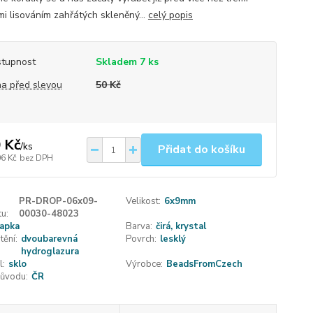
mi lisováním zahřátých skleněný...
celý popis
tupnost
Skladem 7 ks
a před slevou
50 Kč
 Kč
/
ks
Přidat do košíku
06 Kč
bez DPH
PR-DROP-06x09-
Velikost:
6x9mm
u:
00030-48023
apka
Barva:
čirá, krystal
tění:
dvoubarevná
Povrch:
lesklý
hydroglazura
l:
sklo
Výrobce:
BeadsFromCzech
ůvodu:
ČR