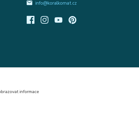
info@koralkomat.cz
obrazovat informace
Vytvořeno na
Eshop-rychle.cz