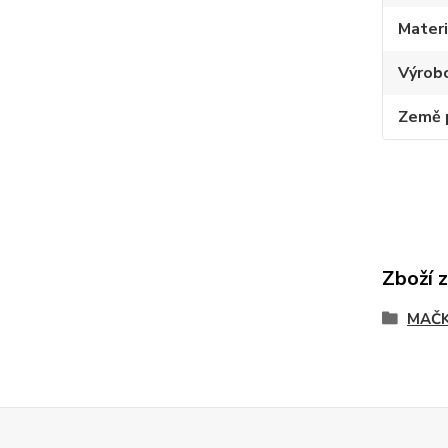
Materi
Výrob
Země 
Zboží 
MAČK