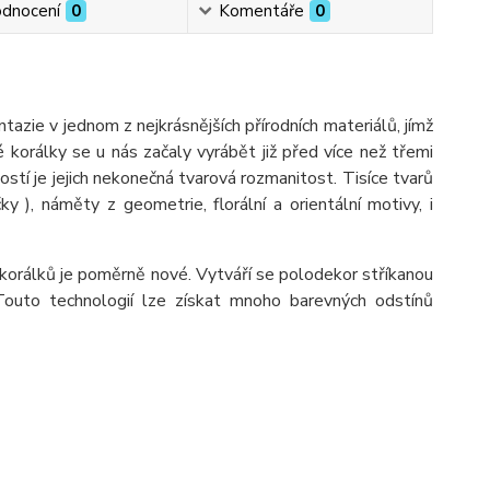
dnocení
0
Komentáře
0
ie v jednom z nejkrásnějších přírodních materiálů, jímž
é korálky se u nás začaly vyrábět již před více než třemi
ostí je jejich nekonečná tvarová rozmanitost. Tisíce tvarů
ýčky ), náměty z geometrie, florální a orientální motivy, i
korálků je poměrně nové. Vytváří se polodekor stříkanou
Touto technologií lze získat mnoho barevných odstínů