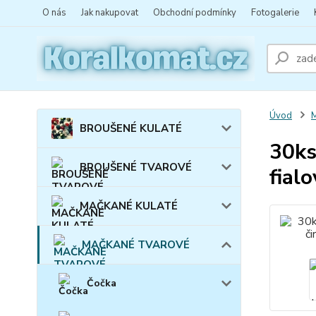
O nás
Jak nakupovat
Obchodní podmínky
Fotogalerie
Úvod
BROUŠENÉ KULATÉ
30ks
BROUŠENÉ TVAROVÉ
fial
MAČKANÉ KULATÉ
MAČKANÉ TVAROVÉ
Čočka