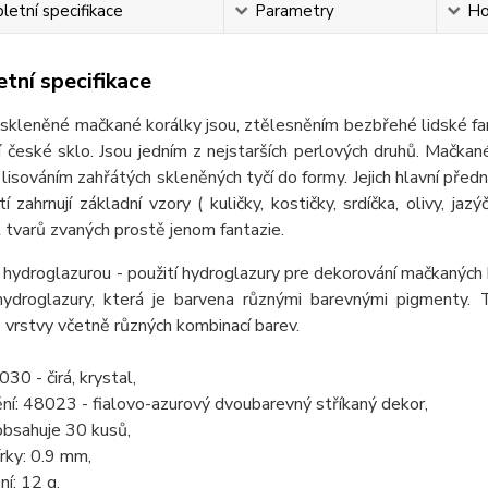
etní specifikace
Parametry
Ho
tní specifikace
eněné mačkané korálky jsou, ztělesněním bezbřehé lidské fantaz
ní české sklo. Jsou jedním z nejstarších perlových druhů. Mačkan
 lisováním zahřátých skleněných tyčí do formy. Jejich hlavní předn
tí zahrnují základní vzory ( kuličky, kostičky, srdíčka, olivy, jaz
tvarů zvaných prostě jenom fantazie.
hydroglazurou - použití hydroglazury pre dekorování mačkaných 
hydroglazury, která je barvena různými barevnými pigmenty. 
vrstvy včetně různých kombinací barev.
30 - čirá, krystal,
ní: 48023 - fialovo-azurový dvoubarevný stříkaný dekor,
obsahuje 30 kusů,
rky: 0.9 mm,
ní: 12 g,