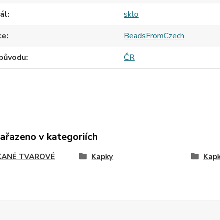
ál
sklo
ce
BeadsFromCzech
původu
ČR
zařazeno v kategoriích
ANÉ TVAROVÉ
Kapky
Kap