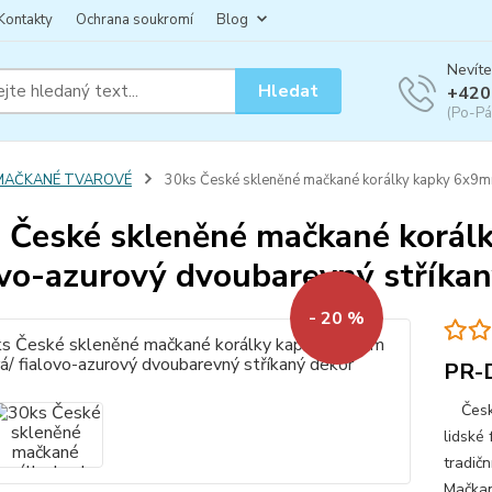
Kontakty
Ochrana soukromí
Blog
Nevíte
Hledat
+420
(Po-Pá
MAČKANÉ TVAROVÉ
30ks České skleněné mačkané korálky kapky 6x9mm
 České skleněné mačkané korálk
ovo-azurový dvoubarevný stříka
- 20 %
PR-
České 
lidské 
tradičn
Mačkan